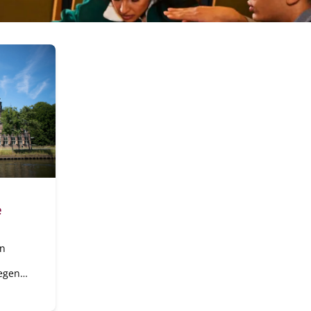
e
en
legen
worp
n