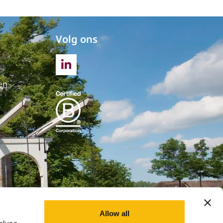
Volg ons
LINKEDIN
en
Allow all