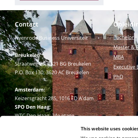
Contact
Opleidi
Bachelor
Nyenrode Business Universiteit
Master & 
Breukelen
:
MBA
Straatweg 25, 3621 BG Breukelen
Executive 
P.O. Box 130, 3620 AC Breukelen
PhD
Amsterdam:
Keizersgracht 285, 1016 ED A'dam
SPO Den Haag
:
WTC Den Haag, 24e etage
Pr. Margrietplantsoen 90,
This website uses cookie
2595 BR Den Haag