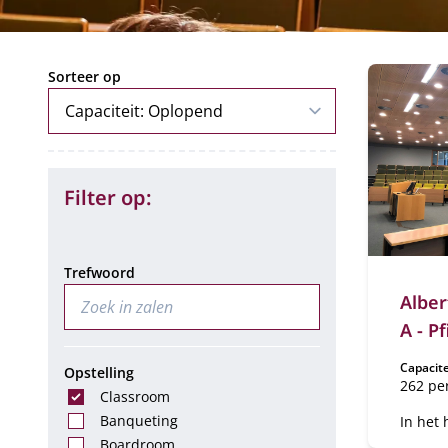
22 zalen
Sorteer op
Filter op:
Trefwoord
Alber
A - P
Capacite
Opstelling
262 pe
Classroom
Banqueting
In het
ligt Co
Boardroom