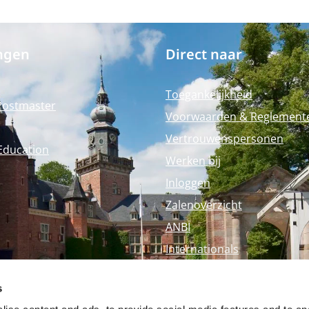
ngen
Direct naar
Toegankelijkheid
Postmaster
Voorwaarden & Reglement
Vertrouwenspersonen
Education
Werken bij
Inloggen
Zalenoverzicht
ANBI
Internationals
Perspagina
s
Nyenrode Webshop