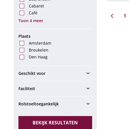
auditor
Cabaret
central
Café
een mo
1
Toon 4 meer
kunnen
Tevens 
pauzem
Plaats
organiseren. De 
Amsterdam
hal ka
Breukelen
andere
wij nie
Den Haag
Show
Geschikt voor
Show
Faciliteit
Show
Rolstoeltoegankelijk
BEKIJK RESULTATEN