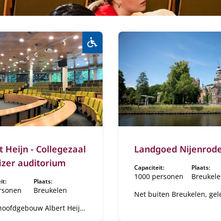
Rolstoeltoegankelijk:
Ja
t Heijn - Collegezaal
Landgoed Nijenrod
fizer auditorium
Capaciteit:
Plaats:
1000 personen
Breukel
it:
Plaats:
rsonen
Breukelen
Net buiten Breukelen, ge
aan de Vecht en op steen
 hoofdgebouw Albert Heijn
afstand van Amsterdam e
llegezaal A, het "Pfizer