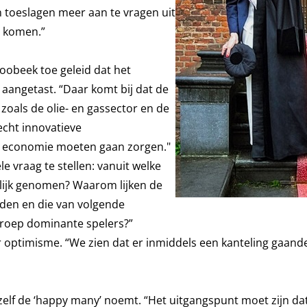
 toeslagen meer aan te vragen uit
te komen.”
oobeek toe geleid dat het
 aangetast. “Daar komt bij dat de
zoals de olie- en gassector en de
 echt innovatieve
ze economie moeten gaan zorgen."
 vraag te stellen: vanuit welke
elijk genomen? Waarom lijken de
den en die van volgende
groep dominante spelers?”
r optimisme. “We zien dat er inmiddels een kanteling gaande 
j zelf de ‘happy many’ noemt. “Het uitgangspunt moet zijn da