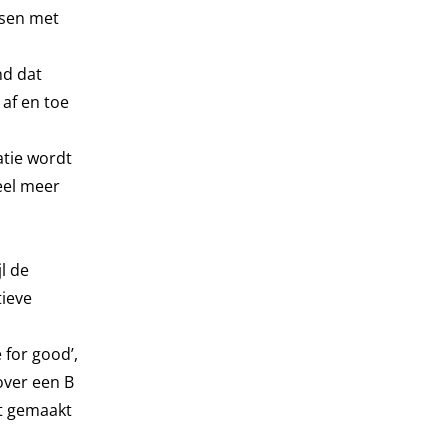
nsen met
nd dat
 af en toe
atie wordt
eel meer
l de
tieve
 for good’,
over een B
st gemaakt