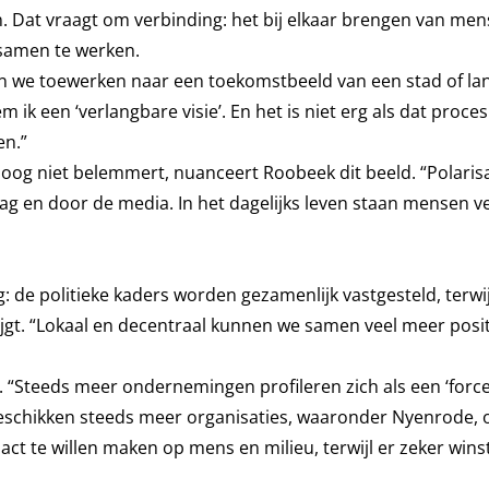
n. Dat vraagt om verbinding: het bij elkaar brengen van me
samen te werken.
en we toewerken naar een toekomstbeeld van een stad of la
ik een ‘verlangbare visie’. En het is niet erg als dat proces
en.”
oog niet belemmert, nuanceert Roobeek dit beeld. “Polaris
aag en door de media. In het dagelijks leven staan mensen v
: de politieke kaders worden gezamenlijk vastgesteld, terwij
rijgt. “Lokaal en decentraal kunnen we samen veel meer posi
en. “Steeds meer ondernemingen profileren zich als een ‘force
beschikken steeds meer organisaties, waaronder Nyenrode, 
act te willen maken op mens en milieu, terwijl er zeker win