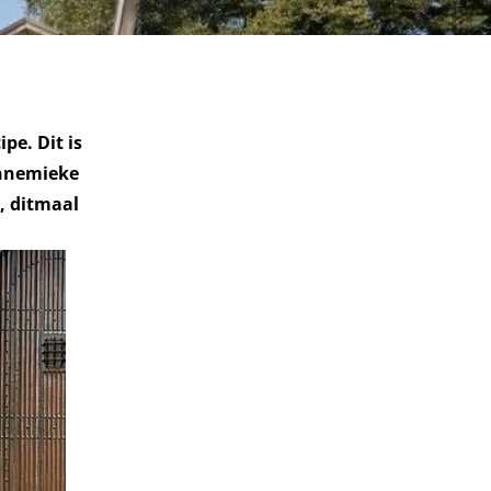
pe. Dit is
Annemieke
, ditmaal