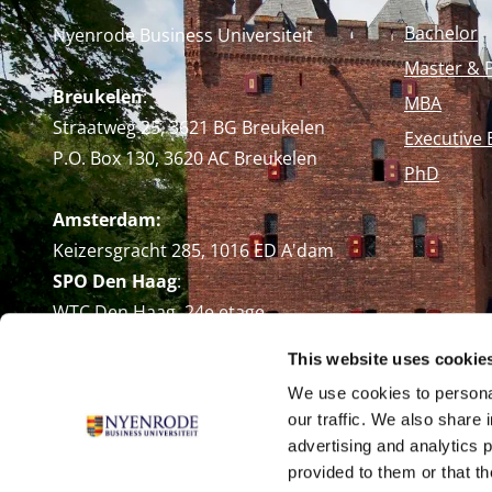
Bachelor
Nyenrode Business Universiteit
Master & 
Breukelen
:
MBA
Straatweg 25, 3621 BG Breukelen
Executive 
P.O. Box 130, 3620 AC Breukelen
PhD
Amsterdam:
Keizersgracht 285, 1016 ED A'dam
SPO Den Haag
:
WTC Den Haag, 24e etage
Pr. Margrietplantsoen 90,
This website uses cookie
2595 BR Den Haag
We use cookies to personal
Route
our traffic. We also share 
+31 (0)346 29 1211
advertising and analytics 
info@nyenrode.nl
provided to them or that th