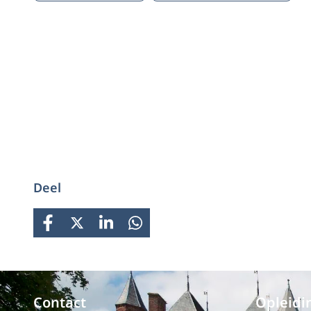
Deel
FACEBOOK
X
LINKEDIN
WHATSAPP
Contact
Opleidi