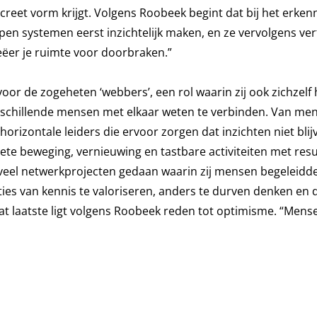
creet vorm krijgt. Volgens Roobeek begint dat bij het erken
n systemen eerst inzichtelijk maken, en ze vervolgens ver
creëer je ruimte voor doorbraken.”
oor de zogeheten ‘webbers’, een rol waarin zij ook zichzelf 
rschillende mensen met elkaar weten te verbinden. Van men
horizontale leiders die ervoor zorgen dat inzichten niet blij
te beweging, vernieuwing en tastbare activiteiten met resu
 veel netwerkprojecten gedaan waarin zij mensen begeleidd
ties van kennis te valoriseren, anders te durven denken en 
dat laatste ligt volgens Roobeek reden tot optimisme. “Mense