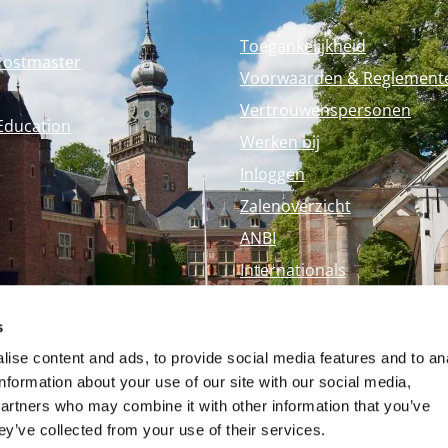
Toegankelijkheid
Postmaster
Voorwaarden & Reglement
Vertrouwenspersonen
Education
Werken bij
Inloggen
Zalenoverzicht
ANBI
Internationals
Perspagina
s
Nyenrode Webshop
ise content and ads, to provide social media features and to an
information about your use of our site with our social media,
partners who may combine it with other information that you’ve
ey’ve collected from your use of their services.