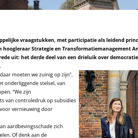
ijke vraagstukken, met participatie als leidend princi
 van hoogleraar Strategie en Transformatiemanagement 
ede uit: het derde deel van een drieluik over democratie
.
 daar moeten we zuinig op zijn”,
et onderliggende stelsel, van
open. “We zijn
ts van controledruk op subsidies
voor vernieuwing door
van aardbevingsschade zich
len. Of denk aan de