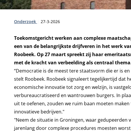
Type:
Publicatiedatum:
Onderzoek
27-3-2026
Toekomstgericht werken aan complexe maatschappel
een van de belangrijkste drijfveren in het werk
Roobeek. Op 27 maart spreekt zij haar emeritaatsr
met de kracht van verbeelding als centraal thema
“Democratie is de meest tere staatsvorm die er is en
stelt Roobeek. Roobeek signaleert tegelijkertijd dat h
economische innovatie tot zorg en welzijn, is vastgel
verbureaucratiseerd en wantrouwen burgers. In plaa
uit te oefenen, zouden we ruim baan moeten maken 
innovatieve bedrijven."
"Neem de situatie in Groningen, waar gedupeerden 
jarenlang door complexe procedures moesten worste