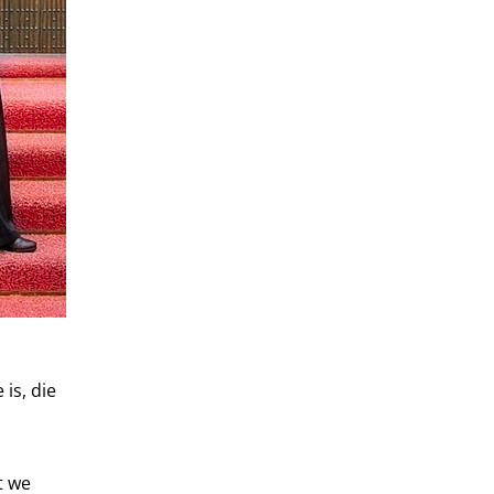
is, die
t we