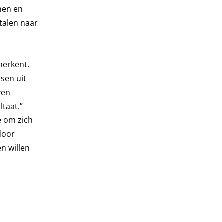
nen en
talen naar
herkent.
sen uit
ven
ltaat.”
e om zich
door
n willen