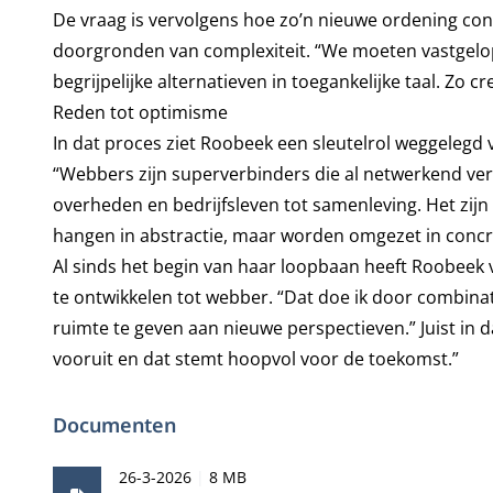
De vraag is vervolgens hoe zo’n nieuwe ordening con
doorgronden van complexiteit. “We moeten vastgelope
begrijpelijke alternatieven in toegankelijke taal. Zo 
Reden tot optimisme
In dat proces ziet Roobeek een sleutelrol weggelegd v
“Webbers zijn superverbinders die al netwerkend ve
overheden en bedrijfsleven tot samenleving. Het zijn 
hangen in abstractie, maar worden omgezet in concre
Al sinds het begin van haar loopbaan heeft Roobeek
te ontwikkelen tot webber. “Dat doe ik door combina
ruimte te geven aan nieuwe perspectieven.” Juist in 
vooruit en dat stemt hoopvol voor de toekomst.”
Documenten
Publicatiedatum
Bestandsgrootte
26-3-2026
8 MB