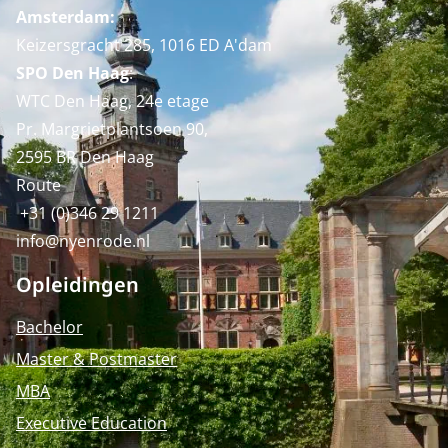
Amsterdam:
Keizersgracht 285, 1016 ED A'dam
SPO Den Haag
:
WTC Den Haag, 24e etage
Pr. Margrietplantsoen 90,
2595 BR Den Haag
Route
+31 (0)346 29 1211
info@nyenrode.nl
Opleidingen
Bachelor
Master & Postmaster
MBA
Executive Education