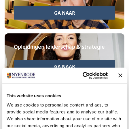
GA NAAR
Opleidingen leiderschap & strategie
GA NAAR
This website uses cookies
Digitale transformatie & innovatie
We use cookies to personalise content and ads, to
provide social media features and to analyse our traffic.
We also share information about your use of our site with
GA NAAR
our social media, advertising and analytics partners who