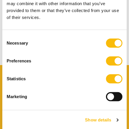
may combine it with other information that you’ve
provided to them or that they’ve collected from your use
of their services.
Alle opleidingen voor professionals
Consent
Necessary
GA NAAR
Selection
Preferences
Persoonlijk advies
Statistics
Naomi Vervaart
Functietitel
Programma-adviseur
Marketing
Telefoonnummer
+31 346 295 985
E-mailadres
Stuur mij een e-mail
Show details
WhatsApp