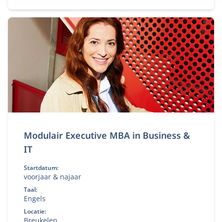
kennis en vaardigheden om organisaties te
adviseren bij financiële en strategische
vraagstukken.
Modulair Executive MBA in Business &
IT
Startdatum:
voorjaar & najaar
Taal:
Engels
Locatie:
Breukelen