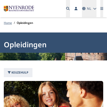
Talen
NL
Me
Home
Opleidingen
Opleidingen
KEUZEHULP
168 opleidingen