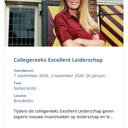
Collegereeks Excellent Leiderschap
Startdatum:
7 september 2026, 3 november 2026, 26 januari
2027, 10 mei 2027
Taal:
Nederlands
Locatie:
Breukelen
Tijdens de collegereeks Excellent Leiderschap geven
experts nieuwe invalshoeken op leiderschap en leer
je hoe je dit toepast in jouw dagelijkse werk.