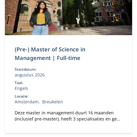
(Pre-) Master of Science in
Management | Full-time
Startdatum:
augustus 2026
Taal:
Engels
Locatie:
Amsterdam
Breukelen
Deze master in management duurt 16 maanden
(inclusief pre-master), heeft 3 specialisaties en geeft
jou de beste kansen op de wereldwijde
arbeidsmarkt.