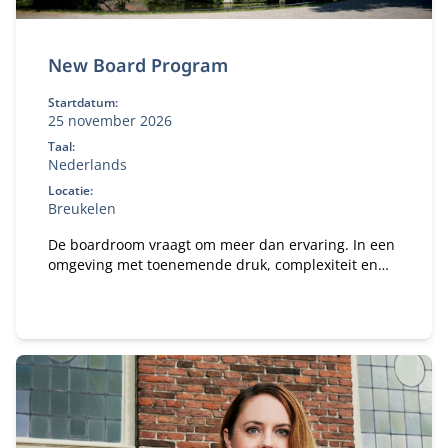
New Board Program
Startdatum:
25 november 2026
Taal:
Nederlands
Locatie:
Breukelen
De boardroom vraagt om meer dan ervaring. In een
omgeving met toenemende druk, complexiteit en
publieke aandacht wil je een governance-kompas
dat staat — én de boardroom-vaardigheid om
effectief te blijven onder spanning. In het New
Board Program ontwikkel je jouw besluitvorming,
stakeholderdialoog en constructieve tegenspraak,
en vertaal je iedere module direct naar jouw
praktijk.