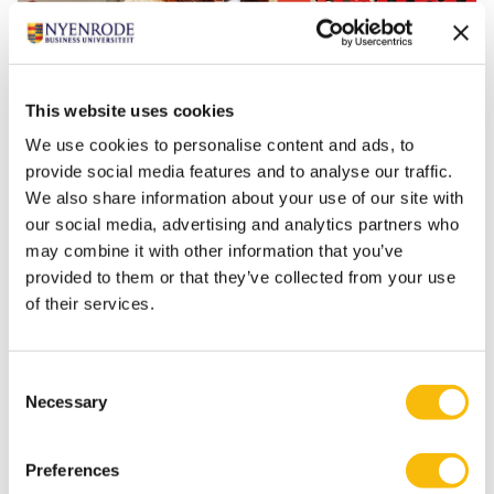
This website uses cookies
Master Fiscaal Recht (deeltijd)
We use cookies to personalise content and ads, to
Startdatum:
provide social media features and to analyse our traffic.
september en februari
We also share information about your use of our site with
Taal:
our social media, advertising and analytics partners who
Nederlands
may combine it with other information that you’ve
Locatie:
provided to them or that they’ve collected from your use
Breukelen
of their services.
De deeltijd Master Fiscaal Recht is een opleiding
voor finance professionals en starters die zich
willen specialiseren in belastingrecht.
Consent
Necessary
Selection
Preferences