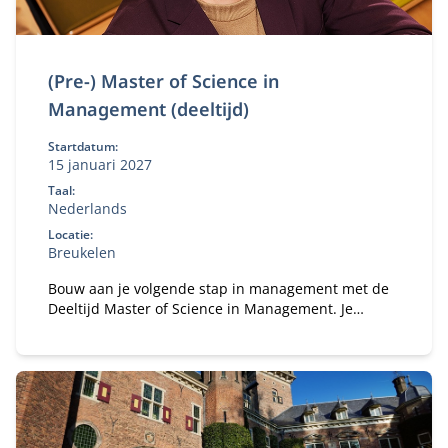
(Pre-) Master of Science in
Management (deeltijd)
Startdatum:
15 januari 2027
Taal:
Nederlands
Locatie:
Breukelen
Bouw aan je volgende stap in management met de
Deeltijd Master of Science in Management. Je
studeert naast je baan en versterkt je
bedrijfskundige kennis, persoonlijk leiderschap en
strategisch inzicht. Zo ontwikkel je jezelf tot een
leider of ondernemer die richting geeft,
verantwoordelijkheid neemt en oog houdt voor
mens, organisatie en maatschappij.