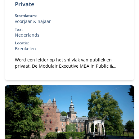
Private
Startdatum:
voorjaar & najaar
Taal:
Nederlands
Locatie:
Breukelen
Word een leider op het snijvlak van publiek en
privaat. De Modulair Executive MBA in Public &
Private leert je strategie, samenwerking en
governance in complexe stakeholderomgevingen.