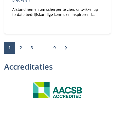
Breukelen
Afstand nemen om scherper te zien: ontwikkel up-
to-date bedrijfskundige kennis en inspirerend
leiderschap voor de juiste koers van je organisatie.
1
2
3
...
9
Accreditaties