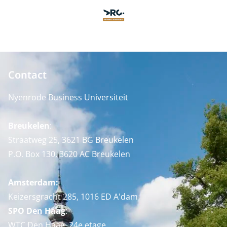
Contact
Nyenrode Business Universiteit
Breukelen
:
Straatweg 25, 3621 BG Breukelen
P.O. Box 130, 3620 AC Breukelen
Amsterdam:
Keizersgracht 285, 1016 ED A'dam
SPO Den Haag
:
WTC Den Haag, 24e etage