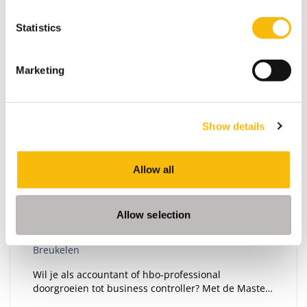
Statistics
Marketing
Show details
Master of Science in Controlling
|Deeltijd
Allow all
Startdatum:
september, april en januari
Taal:
Allow selection
Nederlands
Locatie:
Breukelen
Wil je als accountant of hbo‑professional
doorgroeien tot business controller? Met de Master
of Science in Controlling (deeltijd) ontwikkel je de