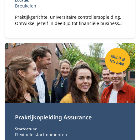
Locatie:
Breukelen
Praktijkgerichte, universitaire controllersopleiding.
Ontwikkel jezelf in deeltijd tot financiële business
partner.
M
ELD
JE
U
A
A
N
N
Praktijkopleiding Assurance
Startdatum:
Flexibele startmomenten