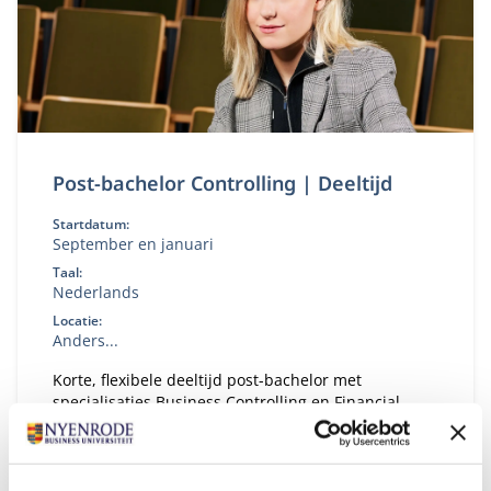
Post-bachelor Controlling | Deeltijd
Startdatum:
September en januari
Taal:
Nederlands
Locatie:
Anders...
Korte, flexibele deeltijd post-bachelor met
specialisaties Business Controlling en Financial
Controlling. Te volgen op Hogescholen in Zwolle,
Arnhem en Eindhoven. En directe toegang tot de
Master Controlling van Nyenrode in Breukelen.