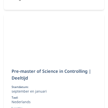
of Science in Controlling (deeltijd) ontwikkel je de
kennis en vaardigheden om organisaties te
adviseren bij financiële en strategische
vraagstukken.
Pre-master of Science in Controlling |
Deeltijd
Startdatum:
september en januari
Taal:
Nederlands