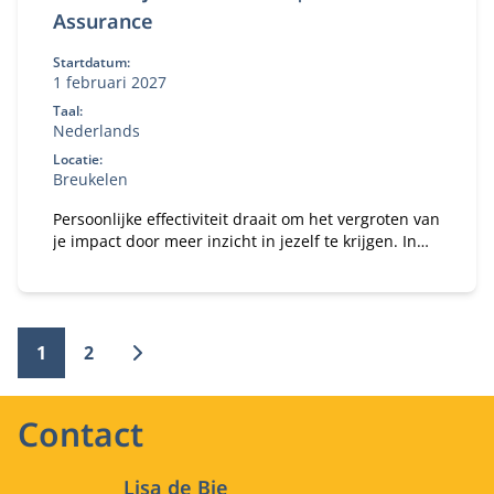
Assurance
Startdatum:
1 februari 2027
Taal:
Nederlands
Locatie:
Breukelen
Persoonlijke effectiviteit draait om het vergroten van
je impact door meer inzicht in jezelf te krijgen. In
deze training werk je aan je persoonlijke groei om
jouw professionele rol als accountant te
bekrachtigen en te versterken.
1
2
Contact
Lisa de Bie