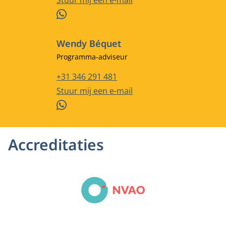
Stuur mij een e-mail
WhatsApp
Wendy Béquet
Functietitel
Programma-adviseur
Telefoonnummer
+31 346 291 481
E-mailadres
Stuur mij een e-mail
WhatsApp
Accreditaties