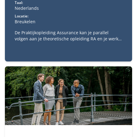
Taal:
Nederlands
Locatie:
Breukelen
De Praktijkopleiding Assurance kan je parallel
volgen aan je theoretische opleiding RA en je werk.
De praktijkopleiding is verplicht voor het behalen
van het accountantsexamen. Met de
praktijkopleiding kies je een aantal trainingen die je
gaat volgen om de praktische kanten van het RA-vak
te ervaren.