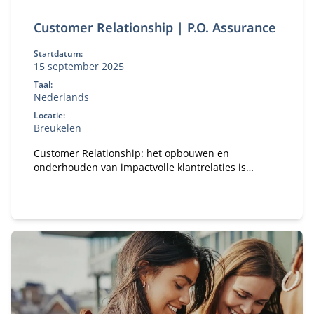
Customer Relationship | P.O. Assurance
Startdatum:
15 september 2025
Taal:
Nederlands
Locatie:
Breukelen
Customer Relationship: het opbouwen en
onderhouden van impactvolle klantrelaties is
cruciaal in het accountantsberoep. Als accountant
gaat jouw rol vaak verder dan alleen het controleren
van de jaarrekening. De klant ziet jou als advisor en
wil ook ontzorgd worden. Je bouwt een langdurige
en vertrouwde relatie met elkaar op. Het balanceren
tussen het opbouwen van vertrouwen en
onafhankelijkheid is vaak dé grote uitdaging.