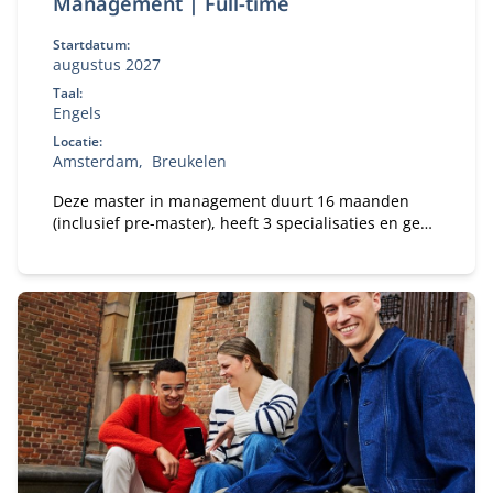
Management | Full-time
Startdatum:
augustus 2027
Taal:
Engels
Locatie:
Amsterdam
Breukelen
Deze master in management duurt 16 maanden
(inclusief pre-master), heeft 3 specialisaties en geeft
jou de beste kansen op de wereldwijde
arbeidsmarkt.