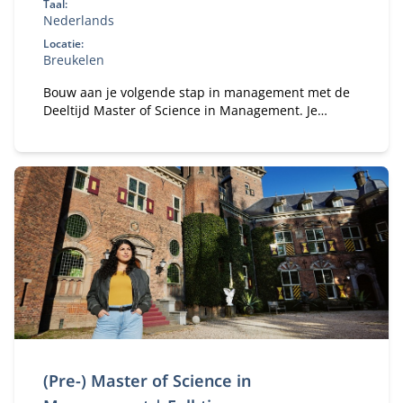
Taal:
Nederlands
Locatie:
Breukelen
Bouw aan je volgende stap in management met de
Deeltijd Master of Science in Management. Je
studeert naast je baan en versterkt je
bedrijfskundige kennis, persoonlijk leiderschap en
strategisch inzicht. Zo ontwikkel je jezelf tot een
leider of ondernemer die richting geeft,
verantwoordelijkheid neemt en oog houdt voor
mens, organisatie en maatschappij.
(Pre-) Master of Science in