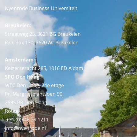
Nyenrode Business Universiteit
Breukelen
:
Straatweg 25, 3621 BG Breukelen
P.O. Box 130, 3620 AC Breukelen
Amsterdam:
Keizersgracht 285, 1016 ED A'dam
SPO Den Haag
:
WTC Den Haag, 24e etage
Pr. Margrietplantsoen 90,
2595 BR Den Haag
Route
+31 (0)346 29 1211
info@nyenrode.nl