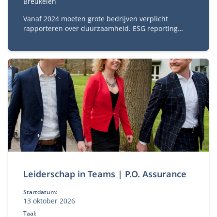
Breukelen
Vanaf 2024 moeten grote bedrijven verplicht
rapporteren over duurzaamheid. ESG reporting
vraagt om expertise op het vlak van de
verslaggeving van ESG-informatie en in het
bijzonder de interne beheersing hiervan.
Leiderschap in Teams | P.O. Assurance
Startdatum:
13 oktober 2026
Taal: