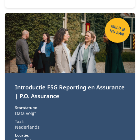
M
ELD
JE
U
A
A
N
N
Introductie ESG Reporting en Assurance
| P.O. Assurance
Startdatum:
Data volgt
Taal:
Nederlands
Locatie: