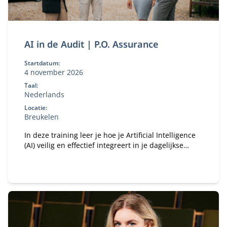
AI in de Audit | P.O. Assurance
Startdatum:
4 november 2026
Taal:
Nederlands
Locatie:
Breukelen
In deze training leer je hoe je Artificial Intelligence
(AI) veilig en effectief integreert in je dagelijkse
auditwerkzaamheden. AI is niet langer een trend
van de toekomst, maar een technologie dit blijvend
is en continu evolueert. Of het nu gaat om de
auditpraktijk of het controleren van AI-gebruik bij
klanten, AI biedt ongekende kansen.