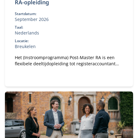
RA-opleiding
Startdatum:
September 2026
Taal:
Nederlands
Locatie:
Breukelen
Het (Instroomprogramma) Post-Master RA is een
flexibele deeltijdopleiding tot registeraccountant
(RA). Je krijgt een persoonlijk studieplan op basis
van jouw vooropleiding(en) en volgt de studie naast
je werk. Om te starten heb je een MSc-diploma
nodig in een financiële, economische of
bedrijfskundige richting.