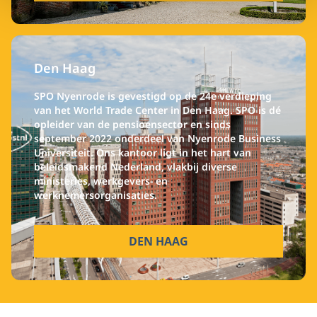
Den Haag
SPO Nyenrode is gevestigd op de 24e verdieping
van het World Trade Center in Den Haag. SPO is dé
opleider van de pensioensector en sinds
september 2022 onderdeel van Nyenrode Business
Universiteit. Ons kantoor ligt in het hart van
beleidsmakend Nederland, vlakbij diverse
ministeries, werkgevers- en
werknemersorganisaties.
DEN HAAG