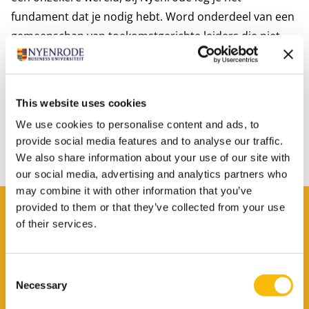
fundament dat je nodig hebt. Word onderdeel van een
gemeenschap van toekomstgerichte leiders die niet
alleen meebewegen met verandering, maar die
verandering zelf vormgeven.
Jouw reis naar veerkrachtig en verantwoord
This website uses cookies
leiderschap begint hier.
We use cookies to personalise content and ads, to
provide social media features and to analyse our traffic.
We also share information about your use of our site with
our social media, advertising and analytics partners who
may combine it with other information that you’ve
provided to them or that they’ve collected from your use
of their services.
Amsterdam
Nyenrode Business Universiteit Amsterdam is
Consent
gevestigd in het historische 'De Vijf Keizers' aan de
Necessary
Selection
Keizersgracht in het hart van de stad. Deze
bijzondere locatie stimuleert de verbinding tussen