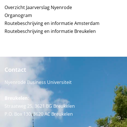
Overzicht Jaarverslag Nyenrode
Organogram
Routebeschrijving en informatie Amsterdam
Routebeschrijving en informatie Breukelen
Contact
Nyenrode Business Universiteit
Breukelen
:
Straatweg 25, 3621 BG Breukelen
P.O. Box 130, 3620 AC Breukelen