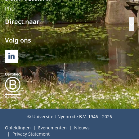
PhD
Direct naar
Op
Volg ons
LINKEDIN
© Universiteit Nyenrode B.V. 1946 - 2026
Opleidingen
Evenementen
Nieuws
Privacy Statement