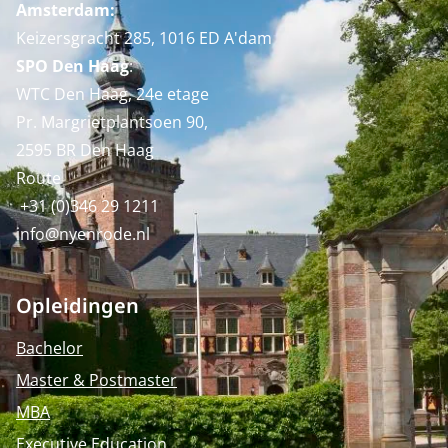
Amsterdam:
Keizersgracht 285, 1016 ED A'dam
SPO Den Haag
:
WTC Den Haag, 24e etage
Pr. Margrietplantsoen 90,
2595 BR Den Haag
Route
+31 (0)346 29 1211
info@nyenrode.nl
Opleidingen
Bachelor
Master & Postmaster
MBA
Executive Education