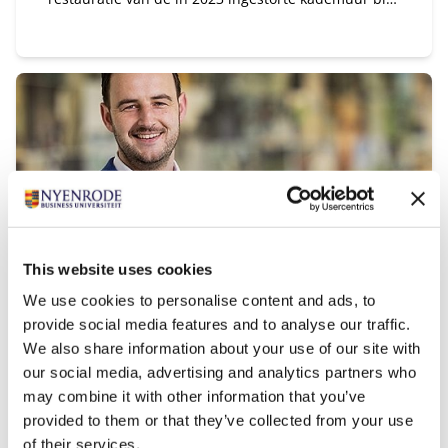
Kasteel Nijenrode officieel van start. Met dit
omvangrijke herstelproject wordt een belangrijk
onderdeel van het historische erfgoed op landgoed
Nijenrode zorgvuldig gereconstrueerd en behouden
voor toekomstige generaties
This website uses cookies
We use cookies to personalise content and ads, to
Type:
Publicatiedatum:
Onderwijs
30-7-2026
provide social media features and to analyse our traffic.
‘Klimaatadaptatie dwingt verzekeraars
We also share information about your use of our site with
tot nadenken over nieuwe strategische
our social media, advertising and analytics partners who
keuzes’
may combine it with other information that you’ve
provided to them or that they’ve collected from your use
De gevolgen van klimaatverandering, waaronder
of their services.