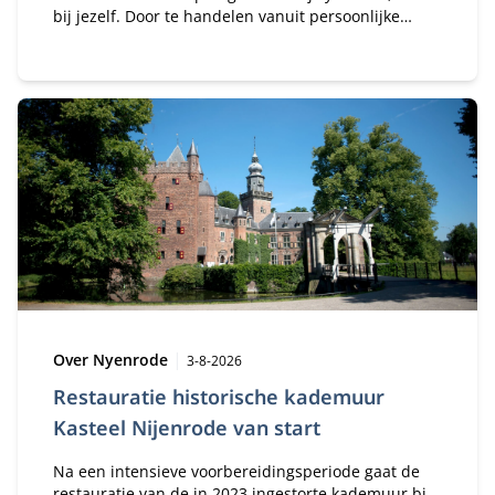
bij jezelf. Door te handelen vanuit persoonlijke
waarden kunnen leiders beter navigeren in
complexe samenwerkingen.
Type:
Publicatiedatum:
Over Nyenrode
3-8-2026
Restauratie historische kademuur
Kasteel Nijenrode van start
Na een intensieve voorbereidingsperiode gaat de
restauratie van de in 2023 ingestorte kademuur bij