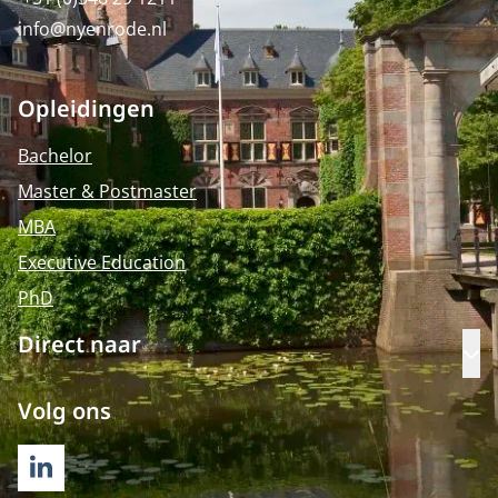
info@nyenrode.nl
Opleidingen
Bachelor
Master & Postmaster
MBA
Executive Education
PhD
Direct naar
Op
Volg ons
LINKEDIN