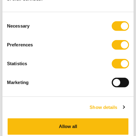
extreme neerslag, leiden bij verzekeraars tot
strategische vraagstukken. Het PA-programma voor
executives en commissarissen in de
Consent
verzekeringssector ondersteunt bestuurders en
Necessary
Selection
toezichthouders bij deze uitdagingen.
Schrijf je in voor de nieuwsbrief
Preferences
Nyenrode deelt kennis met nieuwsgierige
professionals. Abonneer je op News@Nyenrode
voor al het Nyenrodenieuws.
Statistics
NU INSCHRIJVEN
Marketing
Follow us on Social Media
Show details
Nyenrode has several Social Media channels. Follow us
and stay up to date.
Allow all
LinkedIn