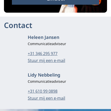
Contact
Heleen Jansen
Functietitel
Communicatieadviseur
Telefoonnummer
+31 346 295 977
E-mailadres
Stuur mij een e-mail
Lidy Nebbeling
Functietitel
Communicatieadviseur
Telefoonnummer
+31 610 99 0898
E-mailadres
Stuur mij een e-mail