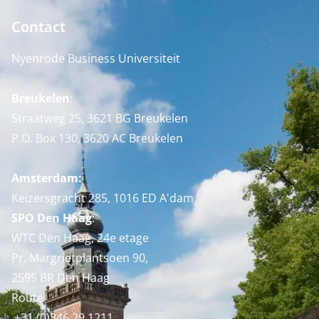
Contact
Nyenrode Business Universiteit
Breukelen
:
Straatweg 25, 3621 BG Breukelen
P.O. Box 130, 3620 AC Breukelen
Amsterdam:
Keizersgracht 285, 1016 ED A'dam
SPO Den Haag
:
WTC Den Haag, 24e etage
Pr. Margrietplantsoen 90,
2595 BR Den Haag
Route
+31 (0)346 29 1211