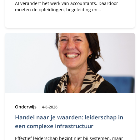
AI verandert het werk van accountants. Daardoor
moeten de opleidingen, begeleiding en
samenwerking ook veranderen. Het begint bij een
andere kijk op kennis, vaardigheden en de manier
waarop accountants ervaring opdoen.
Type:
Publicatiedatum:
Onderwijs
4-8-2026
Handel naar je waarden: leiderschap in
een complexe infrastructuur
Effectief leiderschap begint niet bij systemen, maar