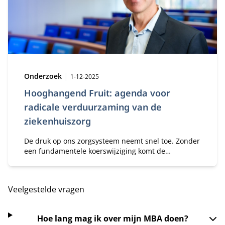
Type:
Publicatiedatum:
Onderzoek
1-12-2025
Hooghangend Fruit: agenda voor
radicale verduurzaming van de
ziekenhuiszorg
De druk op ons zorgsysteem neemt snel toe. Zonder
een fundamentele koerswijziging komt de
houdbaarheid van onze zorg in het gedrang.
Daarom wordt vandaag de transitieagenda
Hooghangend Fruit gelanceerd.
Veelgestelde vragen
Hoe lang mag ik over mijn MBA doen?