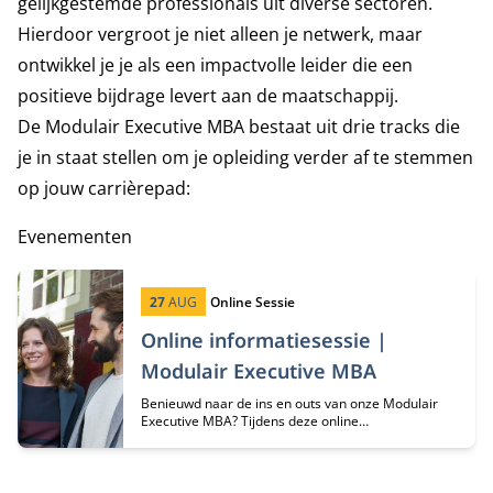
gelijkgestemde professionals uit diverse sectoren.
Hierdoor vergroot je niet alleen je netwerk, maar
ontwikkel je je als een impactvolle leider die een
positieve bijdrage levert aan de maatschappij.
De Modulair Executive MBA bestaat uit drie tracks die
je in staat stellen om je opleiding verder af te stemmen
op jouw carrièrepad:
Evenementen
Startdatum:
Type:
27
AUG
Online Sessie
Online informatiesessie |
Modulair Executive MBA
Benieuwd naar de ins en outs van onze Modulair
Executive MBA? Tijdens deze online
informatiesessie hoor je er alles over van
programma-adviseurs Margriet Huberts en Lisa de
Bie.