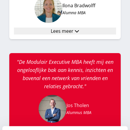
Ilona Bradwolff
Alumna MBA
Lees meer
"De Modulair Executive MBA heeft mij een
ongelooflijke bak aan kennis, inzichten en
bovenal een netwerk van vrienden en
relaties gebracht."
Jos Tholen
Alumnus MBA