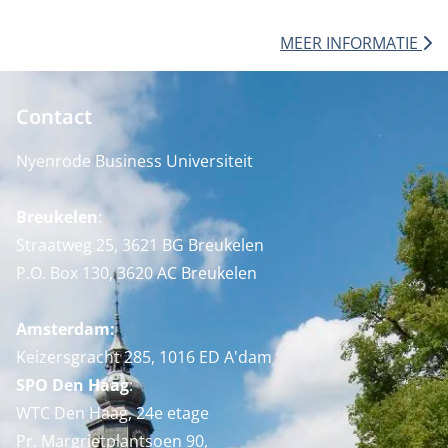
MEER INFORMATIE
Contact
Nyenrode Business Universiteit
Breukelen
:
Straatweg 25, 3621 BG Breukelen
P.O. Box 130, 3620 AC Breukelen
Amsterdam:
Keizersgracht 285, 1016 ED A'dam
SPO Den Haag
:
WTC Den Haag, 24e etage
Pr. Margrietplantsoen 90,