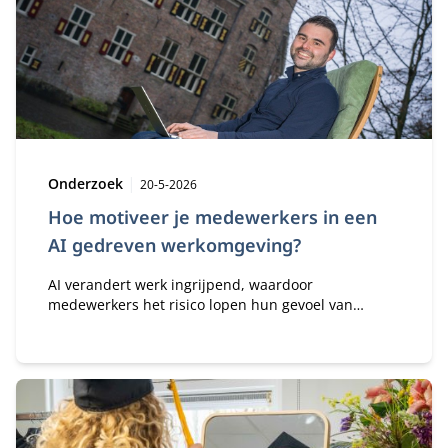
Type:
Publicatiedatum:
Onderzoek
20-5-2026
Hoe motiveer je medewerkers in een
AI gedreven werkomgeving?
AI verandert werk ingrijpend, waardoor
medewerkers het risico lopen hun gevoel van
eigenaarschap, motivatie en professionele identiteit
te verliezen. Dieter Vlaminck benadrukt dat
organisaties AI moeten inzetten om mensen te
versterken in plaats van te vervangen, zodat
professionals maker blijven van hun eigen werk.