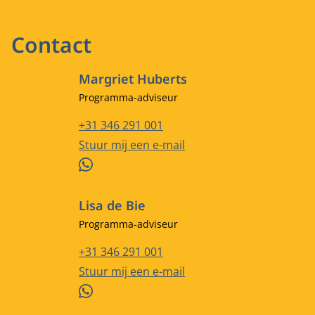
Contact
Margriet Huberts
Functietitel
Programma-adviseur
Telefoonnummer
+31 346 291 001
E-mailadres
Stuur mij een e-mail
WhatsApp
Lisa de Bie
Functietitel
Programma-adviseur
Telefoonnummer
+31 346 291 001
E-mailadres
Stuur mij een e-mail
WhatsApp