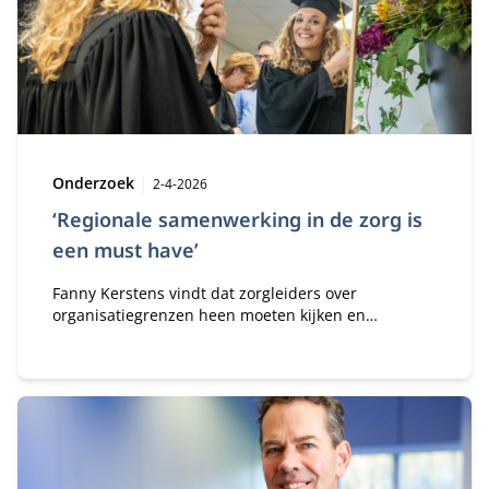
Type:
Publicatiedatum:
Onderzoek
2-4-2026
‘Regionale samenwerking in de zorg is
een must have’
Fanny Kerstens vindt dat zorgleiders over
organisatiegrenzen heen moeten kijken en
regionaal moeten samenwerken. Ze volgde de
Modulaire MBA Public & Private aan Nyenrode om
die complexiteit te doorgronden en won met haar
thesis de Best‑in‑Business Award.