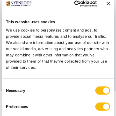
Lees meer
This website uses cookies
"Leiderschap binnen het MBA-programma is
We use cookies to personalise content and ads, to
een ontdekkingsreis naar jezelf!"
provide social media features and to analyse our traffic.
We also share information about your use of our site with
our social media, advertising and analytics partners who
Gert Zondervan
may combine it with other information that you’ve
Alumnus MBA
provided to them or that they’ve collected from your use
of their services.
Lees meer
Consent
Necessary
Selection
Nieuws
Preferences