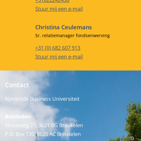
+31622242436
E-mailadres
Stuur mij een e-mail
Christina Ceulemans
Functietitel
Sr. relatiemanager fondsenwerving
Telefoonnummer
+31 (0) 682 607 913
E-mailadres
Stuur mij een e-mail
Contact
Nyenrode Business Universiteit
Breukelen
:
Straatweg 25, 3621 BG Breukelen
P.O. Box 130, 3620 AC Breukelen