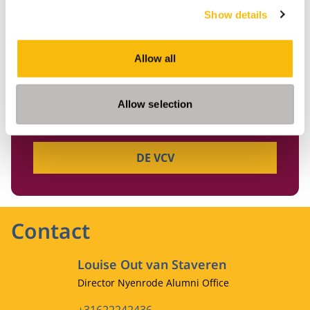
Show details
GA NAAR
Allow all
Allow selection
Alumni vereniging (VCV)
DE VCV
Contact
Louise Out van Staveren
Functietitel
Director Nyenrode Alumni Office
Telefoonnummer