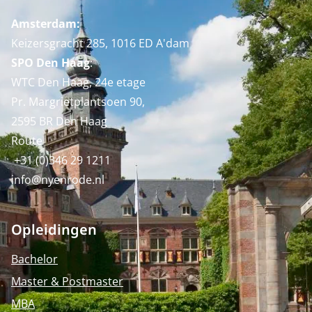
Amsterdam:
Keizersgracht 285, 1016 ED A'dam
SPO Den Haag
:
WTC Den Haag, 24e etage
Pr. Margrietplantsoen 90,
2595 BR Den Haag
Route
+31 (0)346 29 1211
info@nyenrode.nl
Opleidingen
Bachelor
Master & Postmaster
MBA