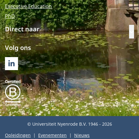
Executive Education
PhD
Direct naar
Op
Volg ons
LINKEDIN
© Universiteit Nyenrode B.V. 1946 - 2026
Opleidingen
Evenementen
Nieuws