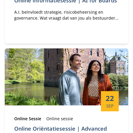
Online informatiesessie | AI for Boards
A.I. beïnvloedt strategie, risicobeheersing en
governance. Wat vraagt dat van jou als bestuurder
of toezichthouder? En hoe ondersteunt het
programma A.I. for Boards je daarbij?
Startdatum:
22
SEP
Type:
Locatie:
Online Sessie
Online sessie
Online Oriëntatiesessie | Advanced