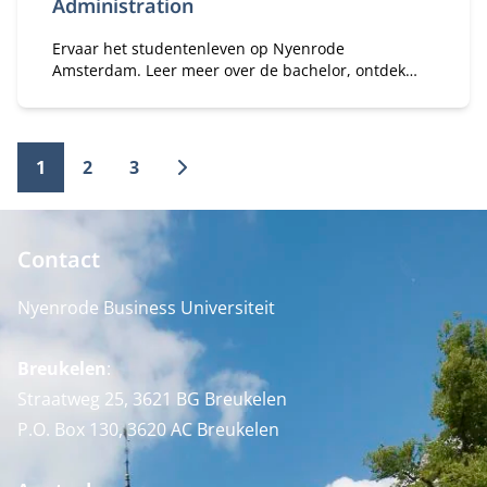
Administration
Ervaar het studentenleven op Nyenrode
Amsterdam. Leer meer over de bachelor, ontdek
onze campus en ontmoet de studenten en
begeleiders die je graag alles vertellen.
1
2
3
Contact
Nyenrode Business Universiteit
Breukelen
:
Straatweg 25, 3621 BG Breukelen
P.O. Box 130, 3620 AC Breukelen