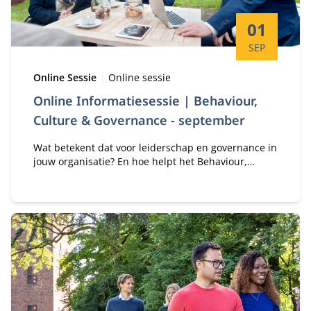
Startdatum:
01
SEP
Type:
Locatie:
Online Sessie
Online sessie
Online Informatiesessie | Behaviour,
Culture & Governance - september
Wat betekent dat voor leiderschap en governance in
jouw organisatie? En hoe helpt het Behaviour,
Culture and Governance (BCG) Programma je om
hier bewust en contextgevoelig op te sturen?