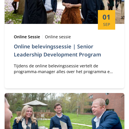
Startdatum:
01
SEP
Type:
Locatie:
Online Sessie
Online sessie
Online belevingssessie | Senior
Leadership Development Program
Tijdens de online belevingssessie vertelt de
programma-manager alles over het programma en
kan je al jouw vragen stellen.