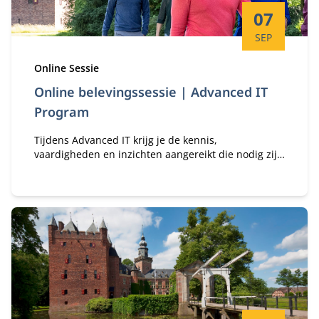
Startdatum:
07
SEP
Type:
Online Sessie
Online belevingssessie | Advanced IT
Program
Tijdens Advanced IT krijg je de kennis,
vaardigheden en inzichten aangereikt die nodig zijn
om een succesvolle en dynamische IT-leider te zijn.