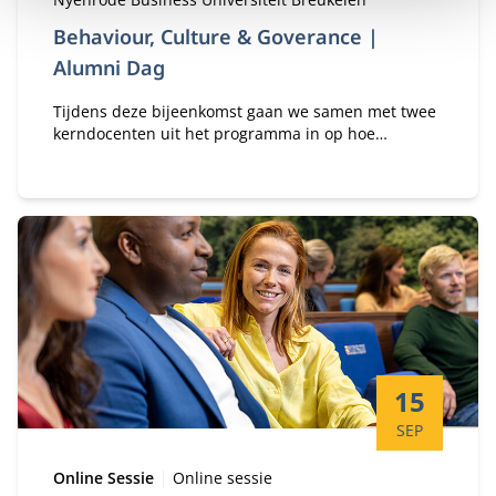
Behaviour, Culture & Goverance |
Alumni Dag
Tijdens deze bijeenkomst gaan we samen met twee
kerndocenten uit het programma in op hoe
organisaties kunnen navigeren in de huidige
realiteit, voortbouwend op de inzichten uit
Behaviour Culture & Governance.
Startdatum:
15
SEP
Type:
Locatie:
Online Sessie
Online sessie