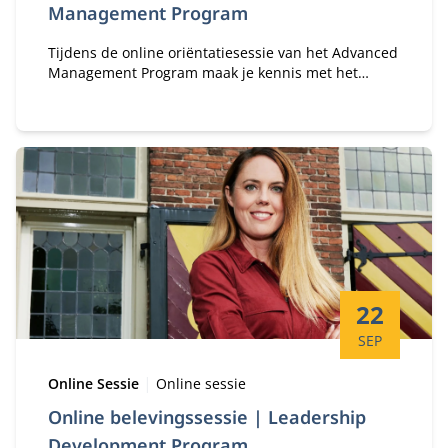
Management Program
Tijdens de online oriëntatiesessie van het Advanced
Management Program maak je kennis met het
programmateam, kom je meer te weten over de
ervaringen van oud deelnemers en heb je de
gelegenheid je vragen te stellen over de inhoud en
opzet van het programma.
Startdatum:
22
SEP
Type:
Locatie:
Online Sessie
Online sessie
Online belevingssessie | Leadership
Development Program