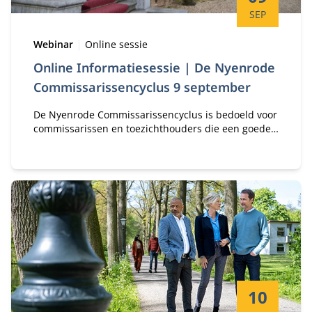
SEP
Type:
Locatie:
Webinar
Online sessie
Online Informatiesessie | De Nyenrode
Commissarissencyclus 9 september
De Nyenrode Commissarissencyclus is bedoeld voor
commissarissen en toezichthouders die een goede
basis zoeken om hun commissariaat professioneler
in te vullen.
Startdatum:
10