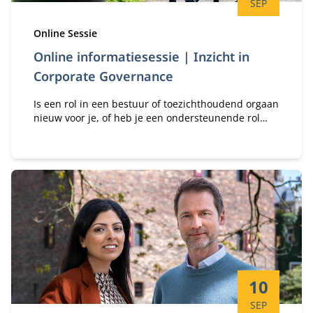
SEP
Type:
Online Sessie
Online informatiesessie | Inzicht in
Corporate Governance
Is een rol in een bestuur of toezichthoudend orgaan
nieuw voor je, of heb je een ondersteunende rol
richting de driehoek raad van bestuur, raad van
commissarissen en aandeelhouders? Leer over
corporate governance in een wereld van transitie!
Startdatum:
10
SEP