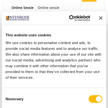
Type:
Locatie:
Online Sessie
Online sessie
Online informatiesessie| De Secretaris:
Leergang voor professionals
Door de toenemende complexiteit en scherpere
This website uses cookies
eisen aan de top van zowel het bedrijfsleven als
organisaties in het publieke domein krijgt de
We use cookies to personalise content and ads, to
secretaris steeds meer zichtbaarheid. Ben jij toe
provide social media features and to analyse our traffic.
aan verdieping en vergroting van jouw impact?
We also share information about your use of our site with
our social media, advertising and analytics partners who
may combine it with other information that you’ve
provided to them or that they’ve collected from your use
of their services.
Startdatum:
11
Consent
Necessary
Selection
SEP