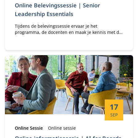
Online Belevingssessie | Senior
Leadership Essentials
Tijdens de belevingssessie ervaar je het
programma, de docenten en maak je kennis met de
Nyenrode Business Universiteit.
Startdatum:
17
SEP
Type:
Locatie:
Online Sessie
Online sessie