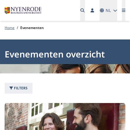
Talen
NL
Me
Home
Evenementen
Evenementen overzicht
FILTERS
31 evenementen