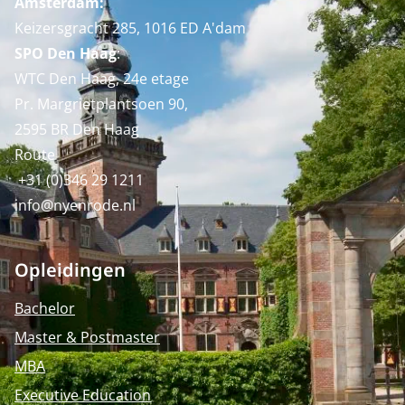
Amsterdam:
Keizersgracht 285, 1016 ED A'dam
SPO Den Haag
:
WTC Den Haag, 24e etage
Pr. Margrietplantsoen 90,
2595 BR Den Haag
Route
+31 (0)346 29 1211
info@nyenrode.nl
Opleidingen
Bachelor
Master & Postmaster
MBA
Executive Education