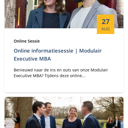
Startdatum:
27
AUG
Type:
Online Sessie
Online informatiesessie | Modulair
Executive MBA
Benieuwd naar de ins en outs van onze Modulair
Executive MBA? Tijdens deze online
informatiesessie hoor je er alles over van
programma-adviseurs Margriet Huberts en Lisa de
Bie.