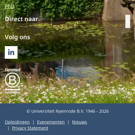
PhD
Direct naar
Op
Volg ons
LINKEDIN
© Universiteit Nyenrode B.V. 1946 - 2026
Opleidingen
Evenementen
Nieuws
Privacy Statement