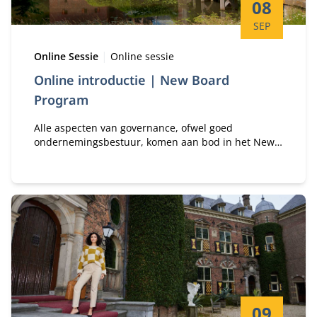
Startdatum:
08
SEP
Type:
Locatie:
Online Sessie
Online sessie
Online introductie | New Board
Program
Alle aspecten van governance, ofwel goed
ondernemingsbestuur, komen aan bod in het New
Board Program. Effectief besturen gaat niet alleen
over strategie, focus op stakeholders en het
beheersen van organisatorische prestaties en
risico’s, maar ook over groepsdynamiek in de
boardroom, leiderschap, individuele competenties,
motivatie en persoonlijkheid.
Startdatum:
09