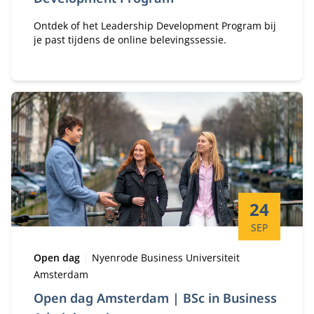
Ontdek of het Leadership Development Program bij
je past tijdens de online belevingssessie.
Startdatum:
24
SEP
Type:
Locatie:
Open dag
Nyenrode Business Universiteit
Amsterdam
Open dag Amsterdam | BSc in Business