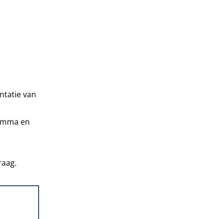
ntatie van
ramma en
raag.