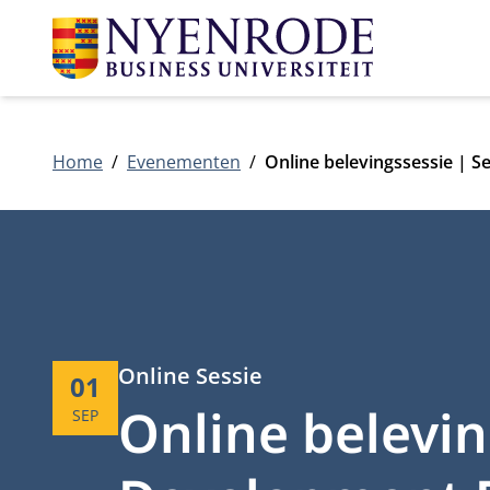
Home
Evenementen
Online belevingssessie | 
Type:
Online Sessie
Start:
01
Online belevin
SEP