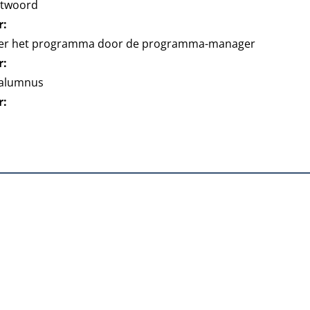
twoord
r:
ver het programma door de programma-manager
r:
 alumnus
r: