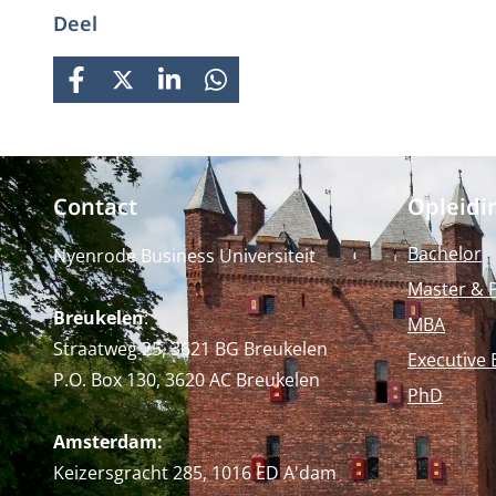
Deel
FACEBOOK
X
LINKEDIN
WHATSAPP
Contact
Opleidi
Bachelor
Nyenrode Business Universiteit
Master & 
Breukelen
:
MBA
Straatweg 25, 3621 BG Breukelen
Executive 
P.O. Box 130, 3620 AC Breukelen
PhD
Amsterdam:
Keizersgracht 285, 1016 ED A'dam