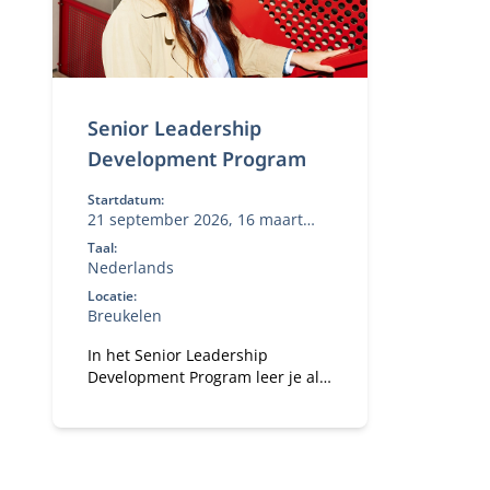
Senior Leadership
Development Program
Startdatum:
21 september 2026, 16 maart
2027
Taal:
Nederlands
Locatie:
Breukelen
In het Senior Leadership
Development Program leer je als
senior manager een strategie
met succes te implementeren en
ontwikkel persoonlijk
leiderschap.