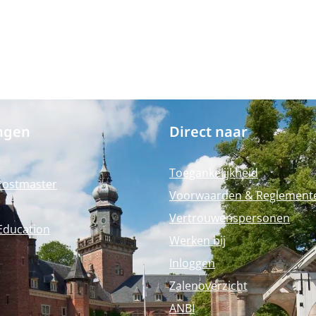
ngen
Direct naar
Toegankelijkheid
Postmaster
Voorwaarden & Reglement
Vertrouwenspersonen
Education
Werken bij
Inloggen
Zalenoverzicht
ANBI