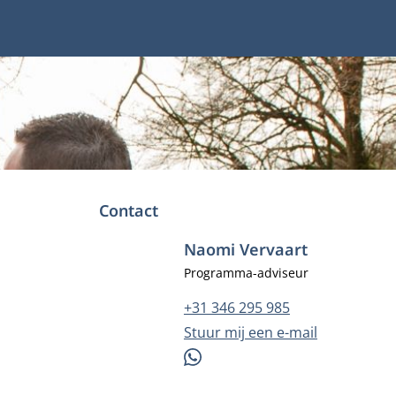
Contact
Naomi Vervaart
Functietitel
Programma-adviseur
Telefoonnummer
+31 346 295 985
E-mailadres
Stuur mij een e-mail
WhatsApp