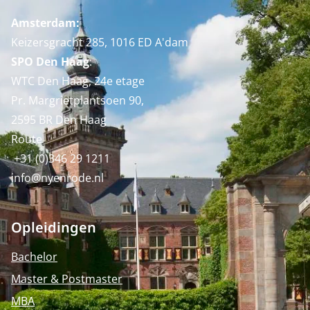
Amsterdam:
Keizersgracht 285, 1016 ED A'dam
SPO Den Haag
:
WTC Den Haag, 24e etage
Pr. Margrietplantsoen 90,
2595 BR Den Haag
Route
+31 (0)346 29 1211
info@nyenrode.nl
Opleidingen
Bachelor
Master & Postmaster
MBA