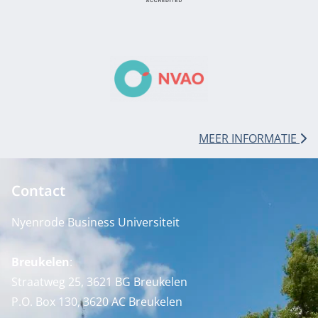
MEER INFORMATIE
Contact
Nyenrode Business Universiteit
Breukelen
:
Straatweg 25, 3621 BG Breukelen
P.O. Box 130, 3620 AC Breukelen