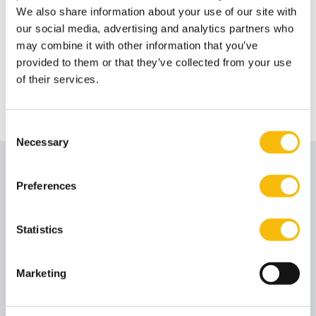
Type:
Online Sessie
We also share information about your use of our site with
Impact MBA Online Infosessie
our social media, advertising and analytics partners who
may combine it with other information that you’ve
Ontvang meer informatie over Impact MBA en stel
provided to them or that they’ve collected from your use
jouw vragen tijdens de Q&A.
of their services.
Consent
Necessary
Selection
Laatste nieuws
Preferences
Statistics
Marketing