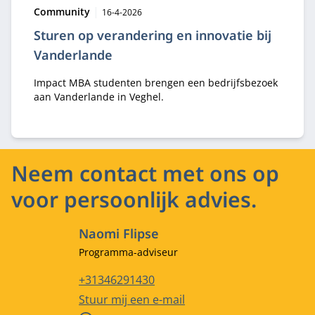
Type:
Publicatiedatum:
Community
16-4-2026
Sturen op verandering en innovatie bij
Vanderlande
Impact MBA studenten brengen een bedrijfsbezoek
aan Vanderlande in Veghel.
Neem contact met ons op
voor persoonlijk advies.
Naomi Flipse
Functietitel
Programma-adviseur
Telefoonnummer
+31346291430
E-mailadres
Stuur mij een e-mail