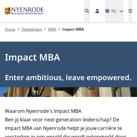
Talen
NL
Me
Home
Opleidingen
MBA
Impact MBA
Impact MBA
Enter ambitious, leave empowered.
Waarom Nyenrode's Impact MBA
Ben jij klaar voor next-generation leiderschap? De
Impact MBA van Nyenrode helpt je jouw carrière te
versterken in een wereld die wordt gekenmerkt door