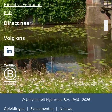
Executive Education
PhD
Direct naar
Op
Volg ons
LINKEDIN
© Universiteit Nyenrode B.V. 1946 - 2026
Opleidingen
Evenementen
Nieuws