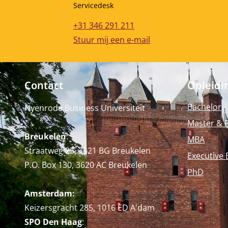
Functietitel
Servicedesk
Telefoonnummer
+31 346 291 211
E-mailadres
Stuur mij een e-mail
Contact
Opleidi
Bachelor
Nyenrode Business Universiteit
Master & 
Breukelen
:
MBA
Straatweg 25, 3621 BG Breukelen
Executive 
P.O. Box 130, 3620 AC Breukelen
PhD
Amsterdam:
Keizersgracht 285, 1016 ED A'dam
SPO Den Haag
: