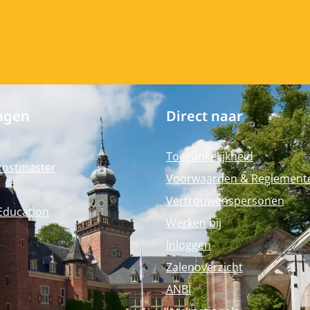
ngen
Direct naar
Toegankelijkheid
Postmaster
Voorwaarden & Reglement
Vertrouwenspersonen
Education
Werken bij
Inloggen
Zalenoverzicht
ANBI