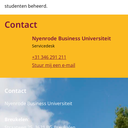
studenten beheerd.
Contact
Nyenrode Business Universiteit
Functietitel
Servicedesk
Telefoonnummer
+31 346 291 211
E-mailadres
Stuur mij een e-mail
Contact
Nyenrode Business Universiteit
Breukelen
:
Straatweg 25, 3621 BG Breukelen