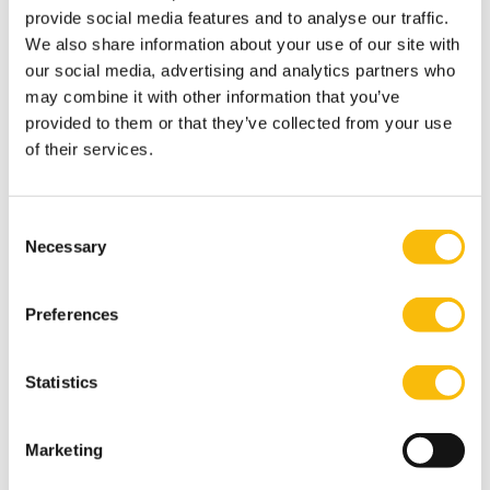
provide social media features and to analyse our traffic.
nieuwe jaar.
We also share information about your use of our site with
Receptie en Servicedesk
our social media, advertising and analytics partners who
In de centrale hal van het hoofdgebouw (dr. Albert
may combine it with other information that you’ve
Heijn-gebouw) bevindt zich de receptie. De receptie is
provided to them or that they’ve collected from your use
het eerste aanspreekpunt voor al je vragen. Voor
of their services.
informatie of vragen bel 0346 - 291 234 of mail
naar
servicedesk@nyenrode.nl
.
Consent
Servicepoint
Necessary
Selection
Het Servicepoint bevindt zich op de begane grond,
achter in het De Rooij-gebouw. Hier koop je je
Preferences
kantoorartikelen.
Sportfaciliteiten
Statistics
Nyenrode biedt diverse binnen- en
buitensportfaciliteiten, waaronder een tennisbaan, een
speelveld voor voetbal en rugby en een hardlooproute
Marketing
over het terrein. Met je studentenpas zijn de overdekte