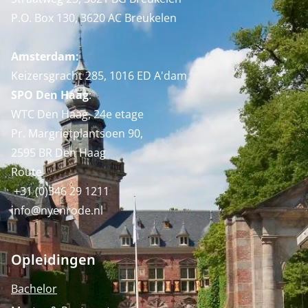
P.O. Box 130, 3620 AC Breukelen
Amsterdam:
Keizersgracht 285, 1016 ED A'dam
SPO Den Haag
:
WTC Den Haag, 24e etage
Pr. Margrietplantsoen 90,
2595 BR Den Haag
Route
+31 (0)346 29 1211
info@nyenrode.nl
Opleidingen
Bachelor