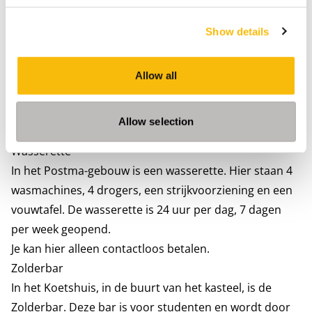
sporthal en fitnessfaciliteiten ook toegankelijk.
Show details
Parkeren
De parkeerplaatsen E en F zijn speciaal voor studenten
die op Campus wonen. Deze bereik je via de
Allow all
achteringang van het terrein, toegankelijk met je
studentenpas. Zorg ervoor dat je geen waardevolle
Allow selection
bezittingen in je auto achterlaat.
Wasserette
In het Postma-gebouw is een wasserette. Hier staan 4
wasmachines, 4 drogers, een strijkvoorziening en een
vouwtafel. De wasserette is 24 uur per dag, 7 dagen
per week geopend.
Je kan hier alleen contactloos betalen.
Zolderbar
In het Koetshuis, in de buurt van het kasteel, is de
Zolderbar. Deze bar is voor studenten en wordt door