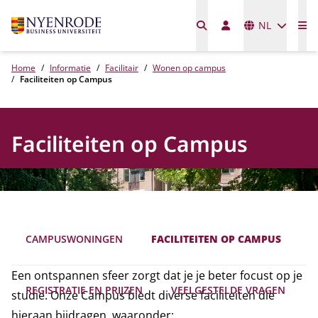
Talen
NL
Me
Home
Informatie
Facilitair
Wonen op campus
Faciliteiten op Campus
Faciliteiten op Campus
CAMPUSWONINGEN
FACILITEITEN OP CAMPUS
Een ontspannen sfeer zorgt dat je je beter focust op je
REGISTRATIE EN PRIJZEN
VEELGESTELDE VRAGEN
studie. Onze Campus biedt diverse faciliteiten die
hieraan bijdragen, waaronder: