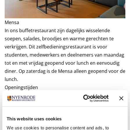
Mensa
In ons buffetrestaurant zijn dagelijks wisselende
soepen, salades, broodjes en warme gerechten te
verkrijgen. Dit zelfbedieningsrestaurant is voor
studenten, medewerkers en deelnemers van maandag
tot en met vrijdag geopend voor lunch en eenvoudig
diner. Op zaterdag is de Mensa alleen geopend voor de
lunch.
Openingstijden
Maandag t/m vrijdag: lunch van 12.00 tot 13.30 uur en
diner van 17.00 tot 19.00 uur.
Zaterdag en zondag: gesloten.
This website uses cookies
Feestdagen: gesloten.
Gesloten vanaf kerst tot eerste maandag van het
We use cookies to personalise content and ads, to