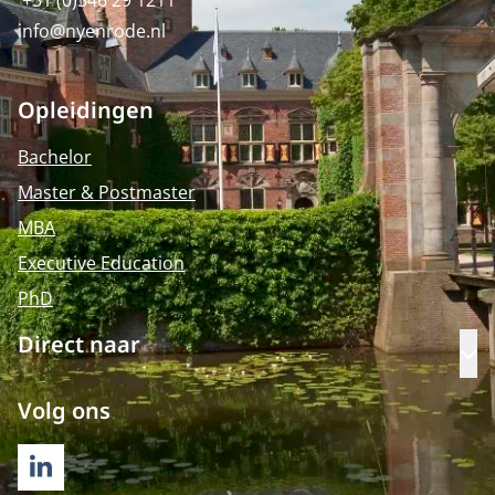
+31 (0)346 29 1211
info@nyenrode.nl
Opleidingen
Bachelor
Master & Postmaster
MBA
Executive Education
PhD
Direct naar
Op
Volg ons
LINKEDIN