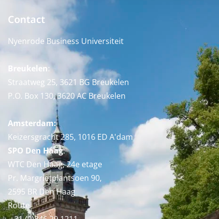
Contact
Nyenrode Business Universiteit
Breukelen
:
Straatweg 25, 3621 BG Breukelen
P.O. Box 130, 3620 AC Breukelen
Amsterdam:
Keizersgracht 285, 1016 ED A'dam
SPO Den Haag
:
WTC Den Haag, 24e etage
Pr. Margrietplantsoen 90,
2595 BR Den Haag
Route