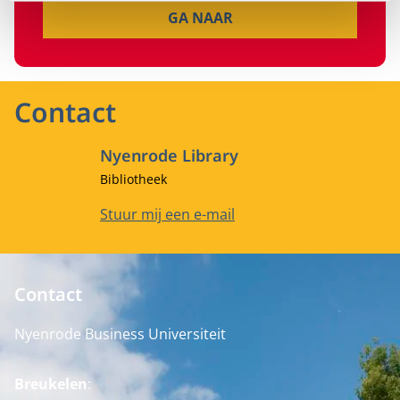
GA NAAR
Contact
Nyenrode Library
Functietitel
Bibliotheek
E-mailadres
Stuur mij een e-mail
Contact
Nyenrode Business Universiteit
Breukelen
: