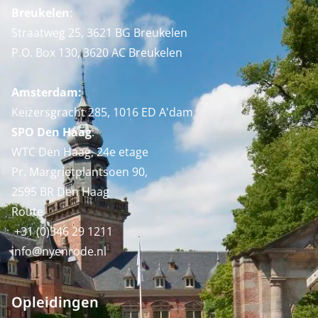
Breukelen
:
Straatweg 25, 3621 BG Breukelen
P.O. Box 130, 3620 AC Breukelen
Amsterdam:
Keizersgracht 285, 1016 ED A'dam
SPO Den Haag
:
WTC Den Haag, 24e etage
Pr. Margrietplantsoen 90,
2595 BR Den Haag
Route
+31 (0)346 29 1211
info@nyenrode.nl
Opleidingen