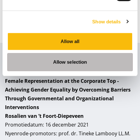
Nyenrode-promotors: prof. dr. Ronald Jeurissen en
prof. mr. dr. Tineke Lambooy
Uitgever: Breukelen, Nyenrode Business Universiteit
Show details
Download:
samenvatting in het Nederlands
Allow all
2021
Allow selection
Female Representation at the Corporate Top -
Achieving Gender Equality by Overcoming Barriers
Through Governmental and Organizational
Interventions
Rosalien van ’t Foort-Diepeveen
Promotiedatum: 16 december 2021
Nyenrode-promotors: prof. dr. Tineke Lambooy LL.M.