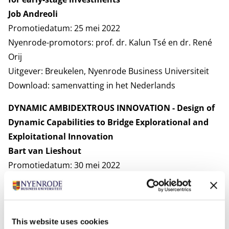
Job Andreoli
Promotiedatum: 25 mei 2022
Nyenrode-promotors: prof. dr. Kalun Tsé en dr. René
Orij
Uitgever: Breukelen, Nyenrode Business Universiteit
Download:
samenvatting in het Nederlands
DYNAMIC AMBIDEXTROUS INNOVATION - Design of
Dynamic Capabilities to Bridge Explorational and
Exploitational Innovation
Bart van Lieshout
Promotiedatum: 30 mei 2022
Nyenrode-promotors: prof. dr. Rob Blomme en prof.
dr. Pascale Peters en dr. Jeroen van der Velden
Uitgever: Breukelen, Nyenrode Business Universiteit
Download:
samenvatting in het Nederlands
This website uses cookies