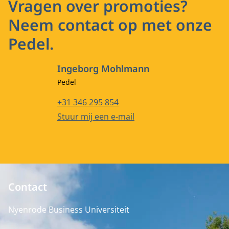
Vragen over promoties?
Neem contact op met onze
Pedel.
Ingeborg Mohlmann
Functietitel
Pedel
Telefoonnummer
+31 346 295 854
E-mailadres
Stuur mij een e-mail
Contact
Nyenrode Business Universiteit