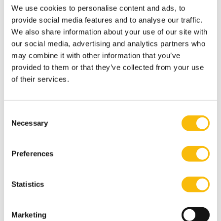
We use cookies to personalise content and ads, to
provide social media features and to analyse our traffic.
CORRUPTION INDICATORS IN KOSOVO - A study into
We also share information about your use of our site with
indicators that may affect corruption among senior
our social media, advertising and analytics partners who
public officials in Kosovo and other newly
may combine it with other information that you’ve
established countries in the region
provided to them or that they’ve collected from your use
Genc Rraci
of their services.
Promotiedatum: 8 april 2022
Nyenrode-promotors: prof. dr. Jacques de Swart en
Consent
prof. dr. mr. Robert Kamerling RA
Necessary
Selection
Uitgever: Breukelen, Nyenrode Business Universiteit
Download:
samenvatting in het Nederlands
Preferences
Nomomorphology - Specters of Law in the Margins
of Ethics
Statistics
Bart Jansen
Promotiedatum: 28 januari 2022
Marketing