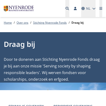
Talen
NL
Me
Home
Over ons
Stichting Nyenrode Fonds
Draag bij
Draag bij
Door te doneren aan Stichting Nyenrode Fonds draag
je bij aan onze missie 'Serving society by shaping
responsible leaders'. Wij werven fondsen voor
scholarships, onderzoek en erfgoed.