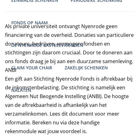
EENMALIG SCHENKEN
PERIODIEKE SCHENKING
FONDS OP NAAM
Als private universiteit ontvangt Nyenrode geen
financiering van de overheid. Donaties van particuliere
donateurs, bedrijven, vermogensfondsen en
DE NYENRODE KASTEELVRIENDEN
stichtingen zijn daarom cruciaal. Door te doneren aan
ons fonds draag je bij aan een duurzame samenleving.
CLAIM YOUR CHAIR
ZAKELIJK SCHENKEN
ANBI
Een gift aan Stichting Nyenrode Fonds is aftrekbaar bij
de inkomstenbelasting. De stichting is namelijk een
NALATEN
Algemeen Nut Beogende Instelling
(ANBI). De hoogte
van de aftrekbaarheid is afhankelijk van het
verzamelinkomen. Lees
dit document
voor meer
informatie. Bereken nu via deze
handige
rekenmodule
wat jouw voordeel is.