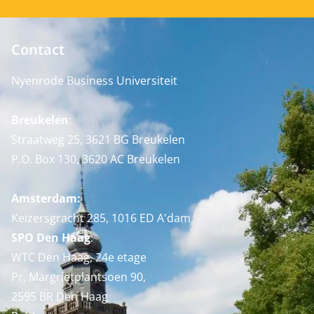
Contact
Nyenrode Business Universiteit
Breukelen
:
Straatweg 25, 3621 BG Breukelen
P.O. Box 130, 3620 AC Breukelen
Amsterdam:
Keizersgracht 285, 1016 ED A'dam
SPO Den Haag
:
WTC Den Haag, 24e etage
Pr. Margrietplantsoen 90,
2595 BR Den Haag