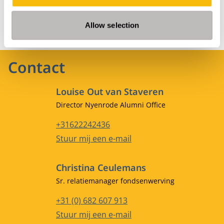
GA NAAR
Allow selection
Contact
Louise Out van Staveren
Functietitel
Director Nyenrode Alumni Office
Telefoonnummer
+31622242436
E-mailadres
Stuur mij een e-mail
Christina Ceulemans
Functietitel
Sr. relatiemanager fondsenwerving
Telefoonnummer
+31 (0) 682 607 913
E-mailadres
Stuur mij een e-mail