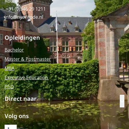
Route
+31 (0)346 29 1211
info@nyenrode.nl
Opleidingen
Bachelor
Master & Postmaster
MBA
Executive Education
PhD
Direct naar
Op
Volg ons