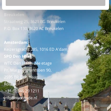
Nyenrode Business Universiteit
Breukelen
:
Straatweg 25, 3621 BG Breukelen
P.O. Box 130, 3620 AC Breukelen
Amsterdam:
Keizersgracht 285, 1016 ED A'dam
SPO Den Haag
:
WTC Den Haag, 24e etage
Pr. Margrietplantsoen 90,
2595 BR Den Haag
Route
+31 (0)346 29 1211
info@nyenrode.nl