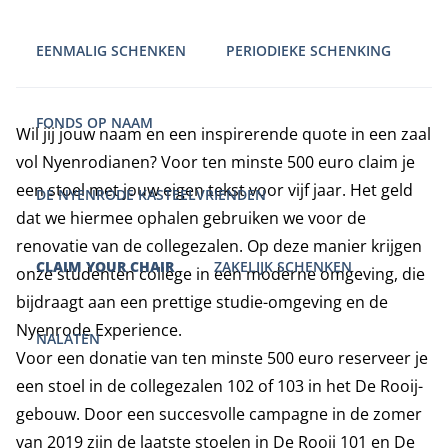
EENMALIG SCHENKEN
PERIODIEKE SCHENKING
FONDS OP NAAM
Wil jij jouw naam en een inspirerende quote in een zaal
vol Nyenrodianen? Voor ten minste 500 euro claim je
een stoel met jouw eigen tekst voor vijf jaar. Het geld
DE NYENRODE KASTEELVRIENDEN
dat we hiermee ophalen gebruiken we voor de
renovatie van de collegezalen. Op deze manier krijgen
CLAIM YOUR CHAIR
ZAKELIJK SCHENKEN
onze studenten college in een moderne omgeving, die
bijdraagt aan een prettige studie-omgeving en de
Nyenrode Experience.
NALATEN
Voor een donatie van ten minste 500 euro reserveer je
een stoel in de collegezalen 102 of 103 in het De Rooij-
gebouw. Door een succesvolle campagne in de zomer
van 2019 zijn de laatste stoelen in De Rooij 101 en De