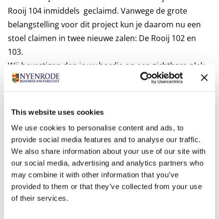
Rooij 104 inmiddels geclaimd. Vanwege de grote
belangstelling voor dit project kun je daarom nu een
stoel claimen in twee nieuwe zalen: De Rooij 102 en
103.
Wij bevestigen dan jouw bordje op een zichtbare plek
aan de stoel. Daarop leest de student die op jouw stoel
zit je naam en jouw inspirerende boodschap. Deze
boodschap blijft hier staan voor de komende vijf jaar.
This website uses cookies
Wil je de termijn verlengen met vijf jaar? In dat geval
We use cookies to personalise content and ads, to
vragen we je nogmaals 500 euro te doneren. Zo
provide social media features and to analyse our traffic.
kunnen we blijven investeren en meebewegen met de
We also share information about your use of our site with
trends en ontwikkelingen.
our social media, advertising and analytics partners who
Vele alumni gingen je al voor, bijvoorbeeld
may combine it with other information that you’ve
provided to them or that they’ve collected from your use
Marguerite Soeteman-Reijnen
.
Lees meer over
of their services.
Marguerite
of claim direct jouw stoel.
“Het grappige is dat ik echt regelmatig foto’s ontvang van