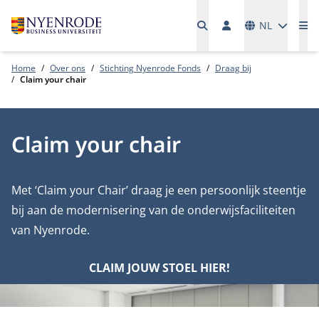
Talen
NL
Me
Home
Over ons
Stichting Nyenrode Fonds
Draag bij
Claim your chair
Claim your chair
Met ‘Claim your Chair’ draag je een persoonlijk steentje
bij aan de modernisering van de onderwijsfaciliteiten
van Nyenrode.
CLAIM JOUW STOEL HIER!