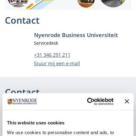
Contact
Nyenrode Business Universiteit
Functietitel
Servicedesk
Telefoonnummer
+31 346 291 211
E-mailadres
Stuur mij een e-mail
Contact
Nyenrode Servicedesk Amsterdam
Functietitel
Servicedesk
This website uses cookies
Telefoonnummer
+31 204 274 286
We use cookies to personalise content and ads, to
E-mailadres
Stuur mij een e-mail