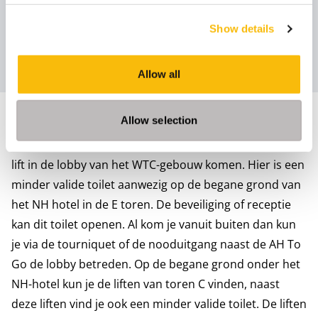
Er zijn geen mindervalidenplaatsen voor de deur. De
Show details
dichtsbijzijnde mogelijkheid is
ParkBee
, Keizersgracht
485.
Allow all
Allow selection
Den Haag
Al kom je vanuit de parkeergarage dan kun je met de
lift in de lobby van het WTC-gebouw komen. Hier is een
minder valide toilet aanwezig op de begane grond van
het NH hotel in de E toren. De beveiliging of receptie
kan dit toilet openen. Al kom je vanuit buiten dan kun
je via de tourniquet of de nooduitgang naast de AH To
Go de lobby betreden. Op de begane grond onder het
NH-hotel kun je de liften van toren C vinden, naast
deze liften vind je ook een minder valide toilet. De liften