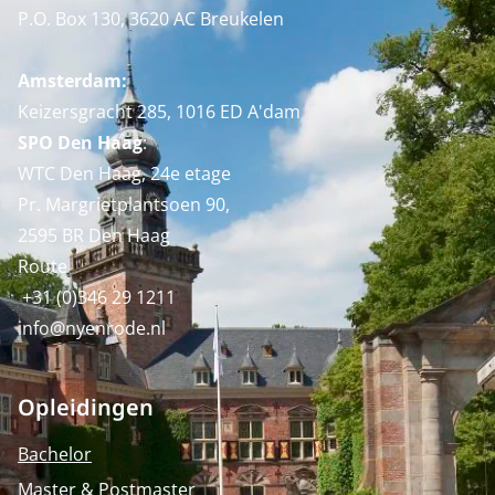
P.O. Box 130, 3620 AC Breukelen
Amsterdam:
Keizersgracht 285, 1016 ED A'dam
SPO Den Haag
:
WTC Den Haag, 24e etage
Pr. Margrietplantsoen 90,
2595 BR Den Haag
Route
+31 (0)346 29 1211
info@nyenrode.nl
Opleidingen
Bachelor
Master & Postmaster