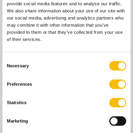
provide social media features and to analyse our traffic.
We also share information about your use of our site with
Amsterdam
our social media, advertising and analytics partners who
Deze locatie is toegankelijk met een rolstoel via een
may combine it with other information that you’ve
provided to them or that they’ve collected from your use
vrachtlift en vervolgens een personenlift. Het is niet
of their services.
mogelijk om de vrachtlift zelf te bedienen. Mocht je van
te voren je aankomst tijd weten, geef dit door aan de
receptie via de mail. Zo niet, dan kan je ons altijd even
Consent
Necessary
bellen met de Servicedesk Amsterdam
+31 204 274
Selection
286
.
Op de begane grond en de 1e verdieping zijn
Preferences
mindervalidentoiletten aanwezig. In de Biz Lounge
(Souterrain) niet.
Statistics
Voor toegankelijkheid en beschikbaarheid van de
verschillende zalen, neem contact op
Marketing
met
events.amsterdam@nyenrode.nl
.
Parkeren