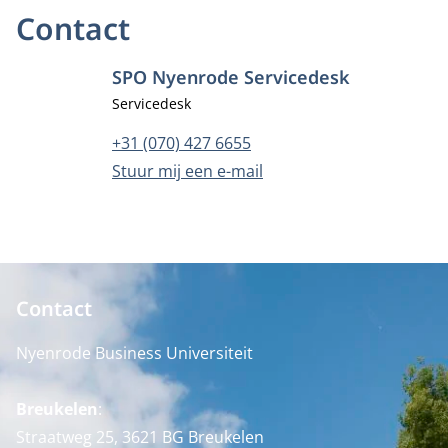
Contact
SPO Nyenrode Servicedesk
Functietitel
Servicedesk
Telefoonnummer
+31 (070) 427 6655
E-mailadres
Stuur mij een e-mail
Contact
Nyenrode Business Universiteit
Breukelen
:
Straatweg 25, 3621 BG Breukelen