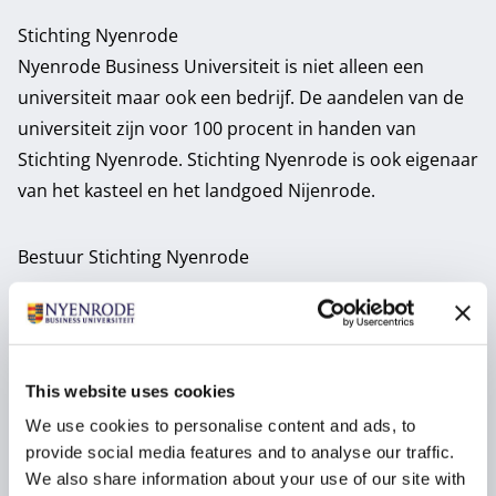
Stichting Nyenrode
Nyenrode Business Universiteit is niet alleen een
universiteit maar ook een bedrijf. De aandelen van de
universiteit zijn voor 100 procent in handen van
Stichting Nyenrode. Stichting Nyenrode is ook eigenaar
van het kasteel en het landgoed Nijenrode.
Bestuur Stichting Nyenrode
Drs. Petri Hofsté
Mr. Jeroen van den
RA
Biggelaar LL.M.
This website uses cookies
Voorzitter Foundation Board
Lid Foundation Board
Functietitel:
Functietitel:
We use cookies to personalise content and ads, to
provide social media features and to analyse our traffic.
We also share information about your use of our site with