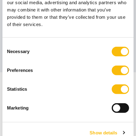
our social media, advertising and analytics partners who
Drs. Geert-Jan
Prof. dr. Winfried
may combine it with other information that you’ve
Poorthuis
Ruigrok
provided to them or that they’ve collected from your use
Lid Foundation Board
Lid Foundation Board
Functietitel:
Functietitel:
of their services.
Drs. Doede
Consent
Necessary
Vierstra RC
Selection
Lid Foundation Board
Functietitel:
Preferences
Het bestuur wordt bijgestaan door
Statistics
Pravin Ori
Bestuurssecretaris
Functietitel:
Marketing
Show details