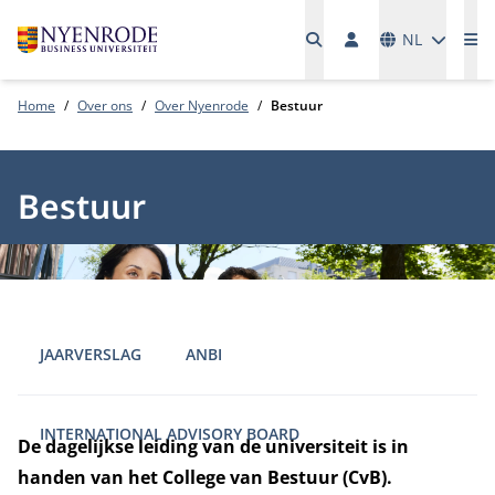
Talen
NL
Me
Home
Over ons
Over Nyenrode
Bestuur
Bestuur
JAARVERSLAG
ANBI
INTERNATIONAL ADVISORY BOARD
De dagelijkse leiding van de universiteit is in
handen van het College van Bestuur (CvB).