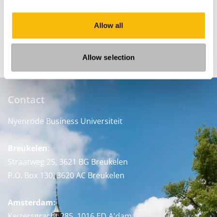
Jaarverslag
Allow all
BEKIJK HIER HET JAARVERSLAG
Allow selection
Contact
Nyenrode Business Universiteit
Breukelen
:
Straatweg 25, 3621 BG Breukelen
P.O. Box 130, 3620 AC Breukelen
Amsterdam:
Keizersgracht 285, 1016 ED A'dam