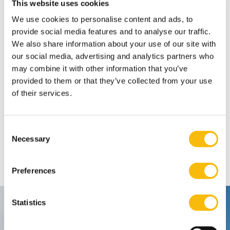
This website uses cookies
zich niet alleen richten op winst, maar ook op het welzijn van mens
en planeet. Deze Research Collaboration Area streeft ernaar om een
We use cookies to personalise content and ads, to
nieuw tijdperk van ondernemerschap en visionair leiderschap te
stimuleren, gericht op doelgerichtheid, verantwoordelijkheid en
provide social media features and to analyse our traffic.
BEKIJK RESEARCH COLLABORATION AREA
duurzaamheid.
We also share information about your use of our site with
our social media, advertising and analytics partners who
may combine it with other information that you’ve
Markets, Organizations & People
provided to them or that they’ve collected from your use
De bedrijfsomgeving verandert razendsnel. De uitdagingen waar
of their services.
organisaties voor staan worden steeds complexer en 'business as
usual' volstaat niet meer. Deze Research Collaboration Area heeft
als doel organisaties in staat te stellen om met deze ingrijpende
veranderingen en complexe problemen om te gaan.
Consent
BEKIJK RESEARCH COLLABORATION AREA
Necessary
Selection
Preferences
Statistics
Contact