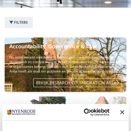
FILTERS
3 research collaboration areas
Accountability, Governance & Law
Nu onze wereld steeds meer kennis gedreven, hoogtechnologisch,
dynamisch en complex wordt, is het vertrouwen van de samenleving
in organisaties belangrijker dan ooit. Deze Research Collaboration
Area heeft als doel om publieke en private actoren te ondersteunen
bij het creëren van vertrouwen in economische, financiële en
politieke systemen.
BEKIJK RESEARCH COLLABORATION AREA
Entrepreneurship & Responsible
Leadership
Door globale uitdagingen, zoals de klimaatcrisis en de voortrazende
digitalisering, groeit de behoefte aan leiders en ondernemers die