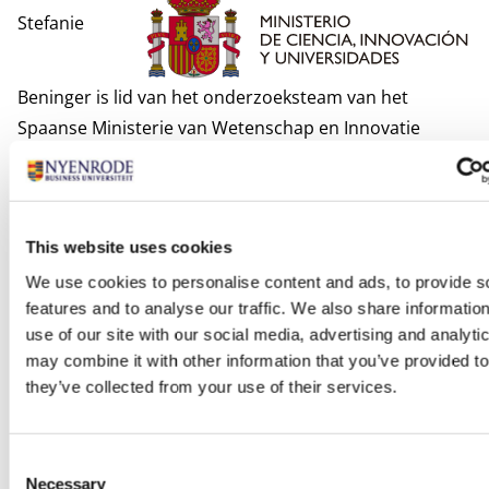
Stefanie
Beninger is lid van het onderzoeksteam van het
Spaanse Ministerie van Wetenschap en Innovatie
(Agencia Estatal de Investigación) voor het
onderzoeksproject “Uitrusten van Consumenten tegen
Manipulatieve Praktijken van Bedrijven ten behoeve
This website uses cookies
van het Welzijn van Consumenten” (PID2022-
140723OA-I00; lopend van 2023 tot 2026), samen met
We use cookies to personalise content and ads, to provide s
features and to analyse our traffic. We also share informatio
onderzoekers van IE Business School en IE University.
use of our site with our social media, advertising and analyt
Politecnico di Milano
may combine it with other information that you’ve provided to
Prof. dr. Désirée van Gorp heeft de samenwerking
they’ve collected from your use of their services.
tussen Nyenrode en de Graduate School of
Management van Politecnico di Milano in Italië
versterkt. Dit begon met een gasthoogleraarschap
Consent
Necessary
Selection