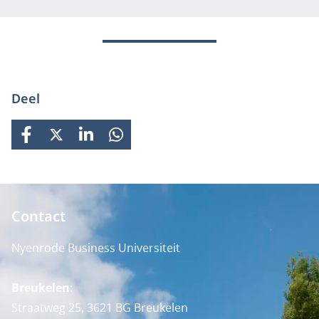
Deel
FACEBOOK
X
LINKEDIN
WHATSAPP
Contact
Nyenrode Business Universiteit
Breukelen
:
Straatweg 25, 3621 BG Breukelen