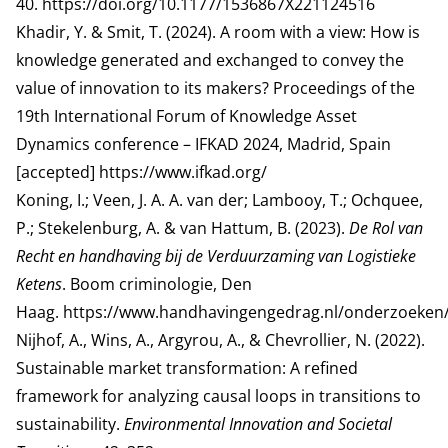
40.
https://doi.org/10.1177/1536867X221124516
Khadir, Y. & Smit, T. (2024). A room with a view: How is
knowledge generated and exchanged to convey the
value of innovation to its makers? Proceedings of the
19th International Forum of Knowledge Asset
Dynamics conference – IFKAD 2024, Madrid, Spain
[accepted]
https://www.ifkad.org/
Koning, I.; Veen, J. A. A. van der; Lambooy, T.; Ochquee,
P.; Stekelenburg, A. & van Hattum, B. (2023).
De Rol van
Recht en handhaving bij de Verduurzaming van Logistieke
Ketens
. Boom criminologie, Den
Haag.
https://www.handhavingengedrag.nl/onderzoeken
Nijhof, A., Wins, A., Argyrou, A., & Chevrollier, N. (2022).
Sustainable market transformation: A refined
framework for analyzing causal loops in transitions to
sustainability.
Environmental Innovation and Societal