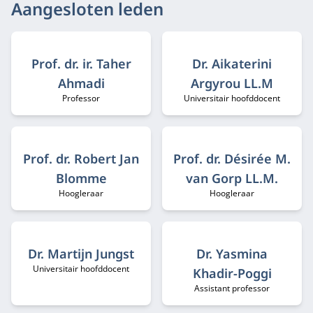
Aangesloten leden
Prof. dr. ir. Taher
Dr. Aikaterini
Ahmadi
Argyrou LL.M
Professor
Universitair hoofddocent
Functietitel:
Functietitel:
Prof. dr. Robert Jan
Prof. dr. Désirée M.
Blomme
van Gorp LL.M.
Hoogleraar
Hoogleraar
Functietitel:
Functietitel:
Dr. Martijn Jungst
Dr. Yasmina
Universitair hoofddocent
Functietitel:
Khadir-Poggi
Assistant professor
Functietitel: