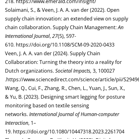
218.
https://www.emerald.com/insight/
Solaimani, S., & Veen, J. A. A. van der (2022). Open
supply chain innovation: an extended view on supply
chain collaboration. Supply Chain Management:
An
International Journal
,
27
(5), 597-
610.
https://doi.org/10.1108/SCM-09-2020-0433
Veen, J. A. A. van der (2024). Supply Chain
Collaboration: Turning the theory into a reality for
Dutch organizations.
Societal Impacts,
3, 100027
.
https://www.sciencedirect.com/science/article/pii/S294
Wang, Q., Cui, F., Zhang, R., Chen, L., Yuan, J., Sun, X.,
& Yu, B. (2023). Designing smart legging for posture
monitoring based on textile sensing
networks.
International Journal of Human-computer
Interaction
, 1–
19.
https://doi.org/10.1080/10447318.2023.2261704