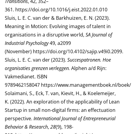
Transitions
, 42, 352–
361.
https://doi.org/10.1016/j.eist.2022.01.010
Sluis, L. E. C. van der & Barkhuizen, E. N. (2023).
Meaning in Motion: Evolving images of talent in
organisations in a disruptive world,
SA Journal of
Industrial Psychology
49, a2099
(November)
https://doi.org/10.4102/sajip.v49i0.2099
.
Sluis, L. E. C. van der (2023).
Succespatronen. Hoe
organisaties grenzen verleggen.
Alphen a/d Rijn:
Vakmedianet. ISBN
9789462158047
https://www.managementboek.nl/boek/
Solaimani, S., Eck, T. van, Kievit, H., & Koelemeijer,
K. (2022). An exploration of the applicability of Lean
Startup in small non-digital firms: an effectuation
perspective.
International Journal of Entrepreneurial
Behavior & Research
,
28
(9), 198-