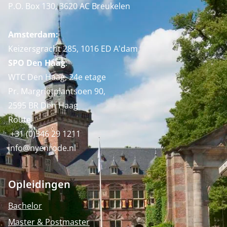
P.O. Box 130, 3620 AC Breukelen
Amsterdam:
Keizersgracht 285, 1016 ED A'dam
SPO Den Haag
:
WTC Den Haag, 24e etage
Pr. Margrietplantsoen 90,
2595 BR Den Haag
Route
+31 (0)346 29 1211
info@nyenrode.nl
Opleidingen
Bachelor
Master & Postmaster