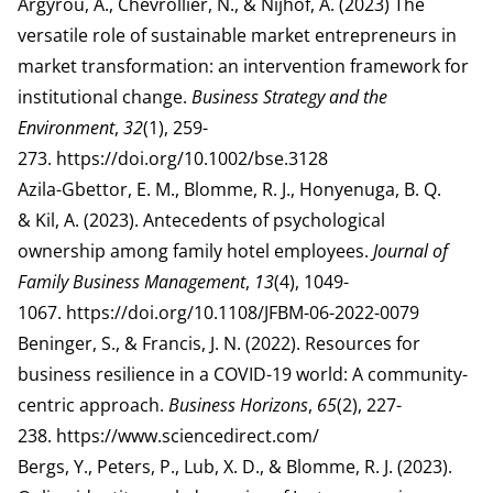
Argyrou, A., Chevrollier, N., & Nijhof, A. (2023) The
versatile role of sustainable market entrepreneurs in
market transformation: an intervention framework for
institutional change.
Business Strategy and the
Environment
,
32
(1), 259-
273.
https://doi.org/10.1002/bse.3128
Azila-Gbettor, E. M., Blomme, R. J., Honyenuga, B. Q.
& Kil, A. (2023). Antecedents of psychological
ownership among family hotel employees.
Journal of
Family Business Management
,
13
(4), 1049-
1067.
https://doi.org/10.1108/JFBM-06-2022-0079
Beninger, S., & Francis, J. N. (2022). Resources for
business resilience in a COVID-19 world: A community-
centric approach.
Business Horizons
,
65
(2), 227-
238.
https://www.sciencedirect.com/
Bergs, Y., Peters, P., Lub, X. D., & Blomme, R. J. (2023).