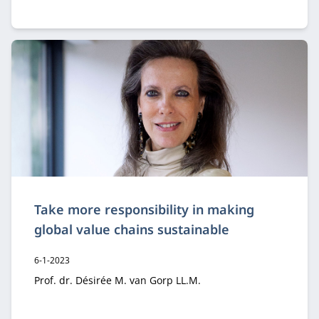
Take more responsibility in making
global value chains sustainable
Publicatiedatum:
6-1-2023
Auteur:
Prof. dr. Désirée M. van Gorp LL.M.