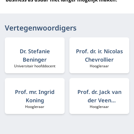
Vertegenwoordigers
Dr. Stefanie
Prof. dr. ir. Nicolas
Beninger
Chevrollier
Universitair hoofddocent
Hoogleraar
Functietitel:
Functietitel:
Prof. mr. Ingrid
Prof. dr. Jack van
Koning
der Veen
Hoogleraar
Hoogleraar
Functietitel:
Functietitel:
(Emeritus)