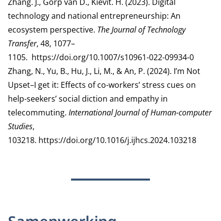
Zhang. J., Gorp van D., Kievit. H. (2023). Digital
technology and national entrepreneurship: An
ecosystem perspective.
The Journal of Technology
Transfer
, 48, 1077–
1105.
https://doi.org/10.1007/s10961-022-09934-0
Zhang, N., Yu, B., Hu, J., Li, M., & An, P. (2024). I’m Not
Upset–I get it: Effects of co-workers’ stress cues on
help-seekers’ social diction and empathy in
telecommuting.
International Journal of Human-computer
Studies
,
103218.
https://doi.org/10.1016/j.ijhcs.2024.103218