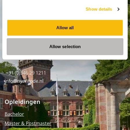
Show details
Amsterdam:
Keizersgracht 285, 1016 ED A'dam
Allow all
SPO Den Haag
:
WTC Den Haag, 24e etage
Allow selection
Pr. Margrietplantsoen 90,
2595 BR Den Haag
Route
+31 (0)346 29 1211
info@nyenrode.nl
Opleidingen
Bachelor
Master & Postmaster