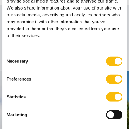
provide social media features and to analyse our traffic.
We also share information about your use of our site with
our social media, advertising and analytics partners who
Auteur
may combine it with other information that you’ve
provided to them or that they’ve collected from your use
of their services.
Prof. dr. Désirée M.
van Gorp LL.M.
Hoogleraar
Functietitel:
Consent
Necessary
Selection
Preferences
Contact
Nyenrode Business Universiteit
Statistics
Breukelen
:
Marketing
Straatweg 25, 3621 BG Breukelen
P.O. Box 130, 3620 AC Breukelen