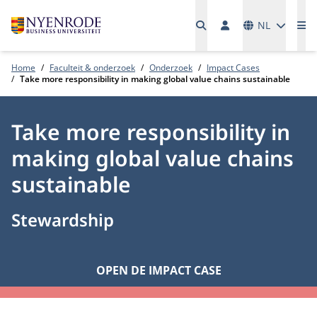
Talen
NL
Me
Home
Faculteit & onderzoek
Onderzoek
Impact Cases
Take more responsibility in making global value chains sustainable
Take more responsibility in
making global value chains
sustainable
Stewardship
OPEN DE IMPACT CASE