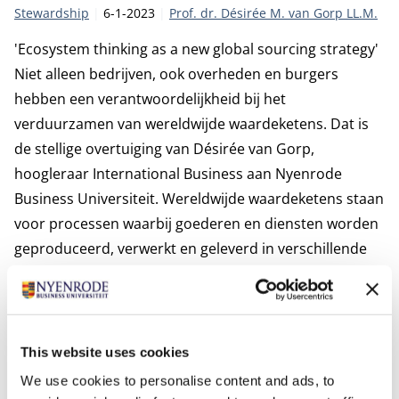
Categorie:
Publicatiedatum:
Auteur
Stewardship
6-1-2023
Prof. dr. Désirée M. van Gorp LL.M.
'Ecosystem thinking as a new global sourcing strategy'
Niet alleen bedrijven, ook overheden en burgers
hebben een verantwoordelijkheid bij het
verduurzamen van wereldwijde waardeketens. Dat is
de stellige overtuiging van Désirée van Gorp,
hoogleraar International Business aan Nyenrode
Business Universiteit. Wereldwijde waardeketens staan
voor processen waarbij goederen en diensten worden
geproduceerd, verwerkt en geleverd in verschillende
landen. Van Gorp: ‘Verduurzamen van deze ketens
betekent vooral dat we solidariteit als uitgangspunt
nemen. Wat goed is voor ons, moet ook goed zijn voor
mensen in landen waar wij activiteiten zoals
This website uses cookies
productieprocessen naar verplaatsen.’
We use cookies to personalise content and ads, to