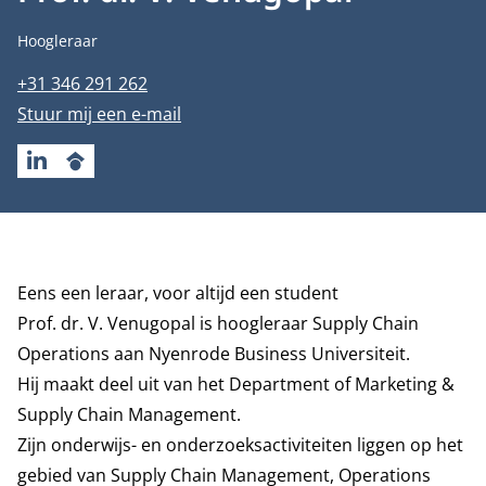
Functietitel
Hoogleraar
Telefoonnummer
+31 346 291 262
E-mailadres
Stuur mij een e-mail
LINKEDIN
GOOGLESCHOLAR
Biografie
Eens een leraar, voor altijd een student
Prof. dr. V. Venugopal is hoogleraar Supply Chain
Operations aan Nyenrode Business Universiteit.
Hij maakt deel uit van het
Department of Marketing &
Supply Chain Management
.
Zijn onderwijs- en onderzoeksactiviteiten liggen op het
gebied van Supply Chain Management, Operations