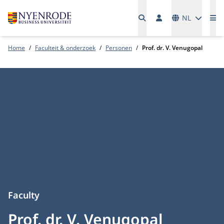
Talen
NL
Me
Home
Faculteit & onderzoek
Personen
Prof. dr. V. Venugopal
Faculty
Prof. dr. V. Venugopal