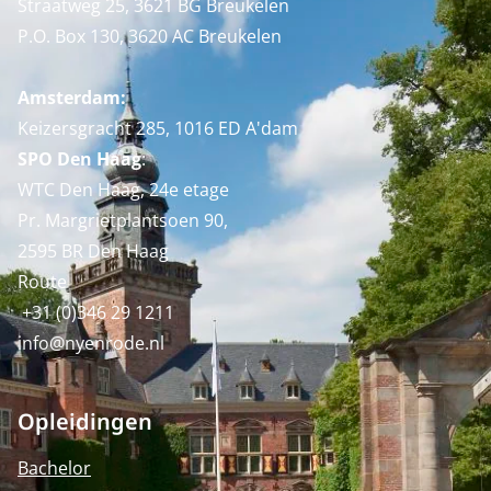
Straatweg 25, 3621 BG Breukelen
P.O. Box 130, 3620 AC Breukelen
Amsterdam:
Keizersgracht 285, 1016 ED A'dam
SPO Den Haag
:
WTC Den Haag, 24e etage
Pr. Margrietplantsoen 90,
2595 BR Den Haag
Route
+31 (0)346 29 1211
info@nyenrode.nl
Opleidingen
Bachelor