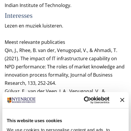
Indian Institute of Technology.
Interesses
Lezen en muziek luisteren.
Meest relevante publicaties
Qin, J., Rhee, B. van der, Venugopal, V., & Ahmadi, T.
(2021). The impact of IT infrastructure capability on
NPD performance: The roles of market knowledge and
innovation process formality, Journal of Business
Research, 133, 252-264.
Gülyaz, E., van der Veen, J. A., Venugopal, V., &
Solaimani, S. (2019). Towards a holistic view of
customer value creation in Lean: A design science
approach.
Cogent Business & Management
,
6
(1),
This website uses cookies
1602924.
We use cookies to personalise content and ads, to