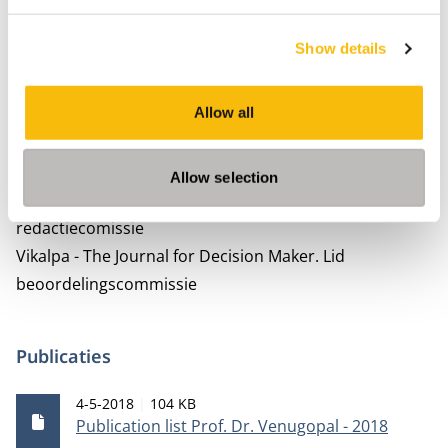
Nevenactiviteiten
Harvard Business Review.
Lid (opt-in), HBR Advisory
Show details
Council
IIMB Management Review Journal.
Lid redactionele
Allow all
adviesraad
International Journal of Procurement Management.
Lid
redactiecommissie
Allow selection
International Journal of Mathematics in Operations.
Lid
redactiecomissie
Vikalpa - The Journal for Decision Maker.
Lid
beoordelingscommissie
Publicaties
Publicatiedatum
Bestandsgrootte
4-5-2018
104 KB
Publication list Prof. Dr. Venugopal - 2018