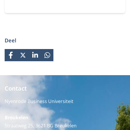
Deel
FACEBOOK
X
LINKEDIN
WHATSAPP
Contact
Nyenrode Business Universiteit
Breukelen
:
Straatweg 25, 3621 BG Breukelen