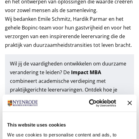
en het ontwerpen van oplossingen die waarde creëren
voor zowel mensen als de samenleving.
Wij bedanken Emile Schmitz, Hardik Parmar en het
gehele Bopinc-team voor hun gastvrijheid en voor het
verzorgen van een inspirerende leerervaring die de
praktijk van duurzaamheidstransities tot leven bracht.
Wil jij de vaardigheden ontwikkelen om duurzame
verandering te leiden? De
Impact MBA
combineert academische verdieping met
praktijkgerichte leerervaringen. Ontdek hoe je
jouw leiderschap versterkt, je internationale
netwerk uitbreidt en maatschappelijke impact kunt
creëren. Bezoek onze
Open Avond
op donderdag
8 oktober om nader kennis te maken met het MBA-
This website uses cookies
programma.
We use cookies to personalise content and ads, to