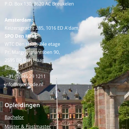
P.O. Box 130, 3620 AC Breukelen
Amsterdam:
Keizersgracht 285, 1016 ED A'dam
SPO Den Haag
:
WTC Den Haag, 24e etage
Pr. Margrietplantsoen 90,
2595 BR Den Haag
Route
+31 (0)346 29 1211
info@nyenrode.nl
Opleidingen
Bachelor
Master & Postmaster