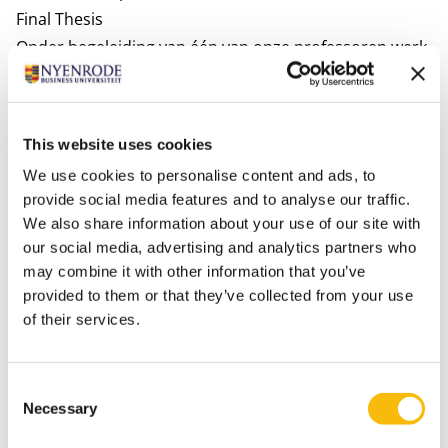
Final Thesis
Onder begeleiding van één van onze professoren werk
je een onderzoeksproject uit voor een onderneming.
Elective Courses*
Corporate Governance & Business Ethics
This website uses cookies
Entrepreneurial Finance: Navigating Risk &
We use cookies to personalise content and ads, to
Opportunity
provide social media features and to analyse our traffic.
Building Sustainable Businesses: Legal Foundations in
We also share information about your use of our site with
International & EU-context
our social media, advertising and analytics partners who
Digital Transformation & AI
may combine it with other information that you’ve
provided to them or that they’ve collected from your use
Bekijk dit
video interview
met onze
of their services.
programmamanager en ontdek hoe de electives jou in
staat stellen je MBA-leertraject te personaliseren.
*onder voorbehoud.
Consent
Necessary
Ontmoet leiders en alumni uit diverse sectoren
Selection
De vele bedrijfsbezoeken in Nederland en in het