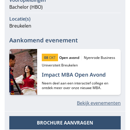
Vooropleidingen
Bachelor (HBO)
Locatie(s)
Breukelen
Aankomend evenement
Startdatum:
Type:
Locatie:
08
OKT
Open avond
Nyenrode Business
Universiteit Breukelen
Impact MBA Open Avond
Neem deel aan een interactief college en
ontdek meer over onze nieuwe MBA.
Bekijk evenementen
BROCHURE AANVRAGEN