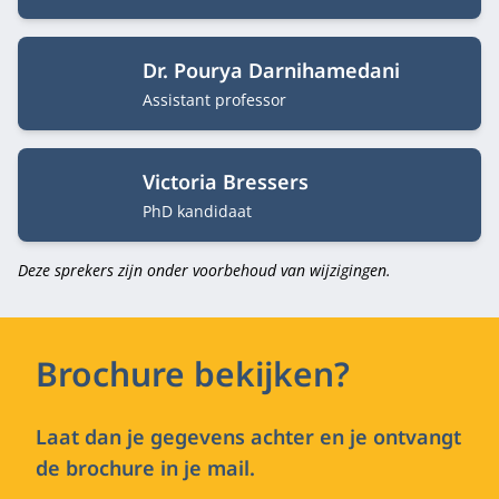
Dr. Pourya Darnihamedani
Functietitel
Assistant professor
Victoria Bressers
Functietitel
PhD kandidaat
Deze sprekers zijn onder voorbehoud van wijzigingen.
Brochure bekijken?
Laat dan je gegevens achter en je ontvangt
de brochure in je mail.