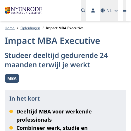
Talen
NL
Me
Home
Opleidingen
Impact MBA Executive
Impact MBA Executive
Studeer deeltijd gedurende 24
maanden terwijl je werkt
MBA
Level:
In het kort
Deeltijd MBA voor werkende
professionals
Combineer werk, studie en