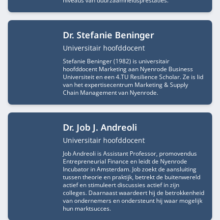
niveaus van duurzaamheidsprestaties.
Dr. Stefanie Beninger
Functietitel
Universitair hoofddocent
Stefanie Beninger (1982) is universitair
hoofddocent Marketing aan Nyenrode Business
Universiteit en een 4.TU Resilience Scholar. Ze is lid
van het expertisecentrum Marketing & Supply
Chain Management van Nyenrode.
Dr. Job J. Andreoli
Functietitel
Universitair hoofddocent
Job Andreoli is Assistant Professor, promovendus
Entrepreneurial Finance en leidt de Nyenrode
Incubator in Amsterdam. Job zoekt de aansluiting
tussen theorie en praktijk, betrekt de buitenwereld
actief en stimuleert discussies actief in zijn
colleges. Daarnaast waardeert hij de betrokkenheid
van ondernemers en ondersteunt hij waar mogelijk
hun marktsucces.