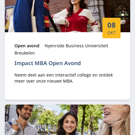
Startdatum:
08
OKT
Type:
Locatie:
Open avond
Nyenrode Business Universiteit
Breukelen
Impact MBA Open Avond
Neem deel aan een interactief college en ontdek
meer over onze nieuwe MBA.