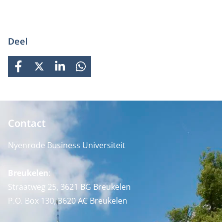
Deel
FACEBOOK
X
LINKEDIN
WHATSAPP
Contact
Nyenrode Business Universiteit
Breukelen
:
Straatweg 25, 3621 BG Breukelen
P.O. Box 130, 3620 AC Breukelen