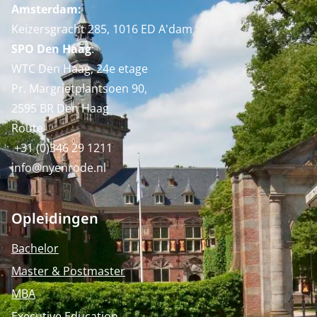
Amsterdam:
Keizersgracht 285, 1016 ED A'dam
SPO Den Haag
:
WTC Den Haag, 24e etage
Pr. Margrietplantsoen 90,
2595 BR Den Haag
Route
+31 (0)346 29 1211
info@nyenrode.nl
Opleidingen
Bachelor
Master & Postmaster
MBA
Executive Education