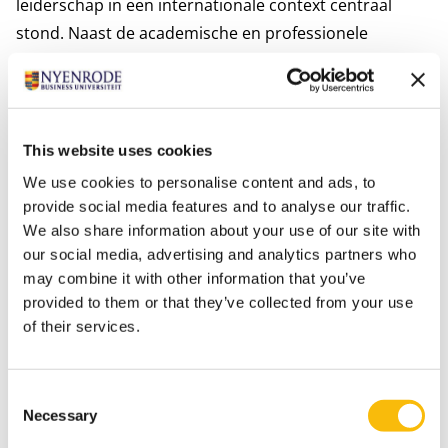
leiderschap in een internationale context centraal
stond. Naast de academische en professionele
inzichten zorgde de reis ook voor sterke persoonlijke
verbindingen. Door gedeelde ervaringen – van
bedrijfsbezoeken en colleges tot culturele activiteiten
en gezamenlijke diners – ontstonden nieuwe
This website uses cookies
vriendschappen, werden banden versterkt en werden
We use cookies to personalise content and ads, to
herinneringen gemaakt die nog lang zullen blijven.
provide social media features and to analyse our traffic.
We also share information about your use of our site with
our social media, advertising and analytics partners who
Wil jij impact maken binnen jouw organisatie en
may combine it with other information that you’ve
daarbuiten? Ontdek dan de
Impact MBA
van
provided to them or that they’ve collected from your use
Nyenrode Business Universiteit. Tijdens onze
of their services.
evenementen
maak je kennis met het
programma, de docenten en de MBA community.
Consent
Necessary
Selection
Foto's