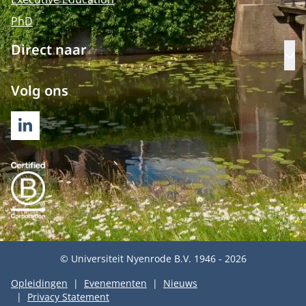
PhD
Direct naar
Op
Volg ons
LINKEDIN
© Universiteit Nyenrode B.V. 1946 - 2026
Opleidingen
Evenementen
Nieuws
Privacy Statement