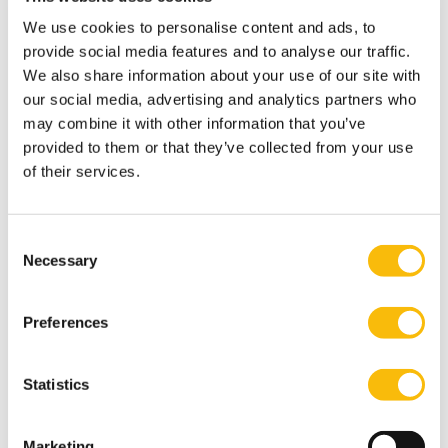
uitgebreide opleiding biedt die studenten voorbereidt
We use cookies to personalise content and ads, to
om de uitdagingen van een onderling verbonden
provide social media features and to analyse our traffic.
We also share information about your use of our site with
wereld aan te gaan.
our social media, advertising and analytics partners who
Internationale activiteiten
may combine it with other information that you’ve
Darnihamedani is betrokken bij een reeks
provided to them or that they’ve collected from your use
internationale onderzoeks- en onderwijsactiviteiten,
of their services.
met een belangrijke focus op ondernemerschap.
Tijdens zijn PhD in Ondernemerschap en Innovatie aan
Consent
de Erasmus Universiteit Rotterdam, bracht
Necessary
Selection
Darniuhamedani ook drie maanden door aan de Trier
Universiteit in Duitsland, wat hem de gelegenheid
Preferences
bood om samen te werken met internationale
wetenschappers en zijn onderzoeksgebied te
verbreden. Zijn educatieve achtergrond wordt verder
Statistics
ondersteund door een Research Master in Business
Studies, gespecialiseerd in Strategisch Management
Marketing