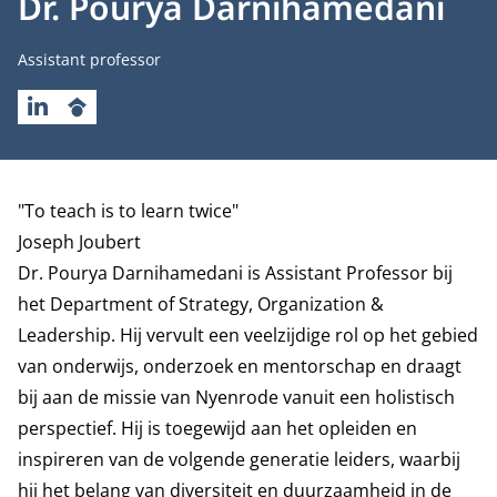
Dr. Pourya Darnihamedani
Functietitel
Assistant professor
LINKEDIN
GOOGLESCHOLAR
Biografie
"To teach is to learn twice"
Joseph Joubert
Dr. Pourya Darnihamedani is Assistant Professor bij
het
Department of Strategy, Organization &
Leadership
. Hij vervult een veelzijdige rol op het gebied
van onderwijs, onderzoek en mentorschap en draagt
bij aan de missie van Nyenrode vanuit een holistisch
perspectief. Hij is toegewijd aan het opleiden en
inspireren van de volgende generatie leiders, waarbij
hij het belang van diversiteit en duurzaamheid in de