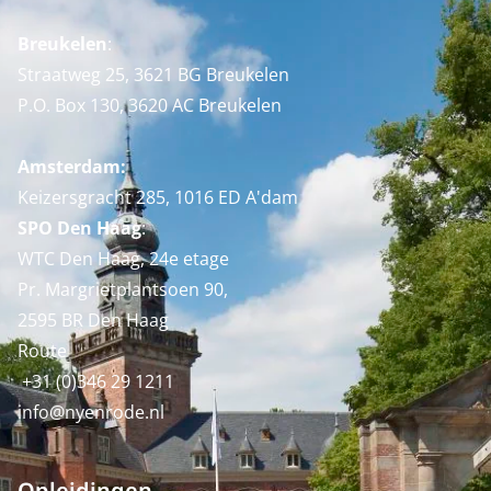
Breukelen
:
Straatweg 25, 3621 BG Breukelen
P.O. Box 130, 3620 AC Breukelen
Amsterdam:
Keizersgracht 285, 1016 ED A'dam
SPO Den Haag
:
WTC Den Haag, 24e etage
Pr. Margrietplantsoen 90,
2595 BR Den Haag
Route
+31 (0)346 29 1211
info@nyenrode.nl
Opleidingen