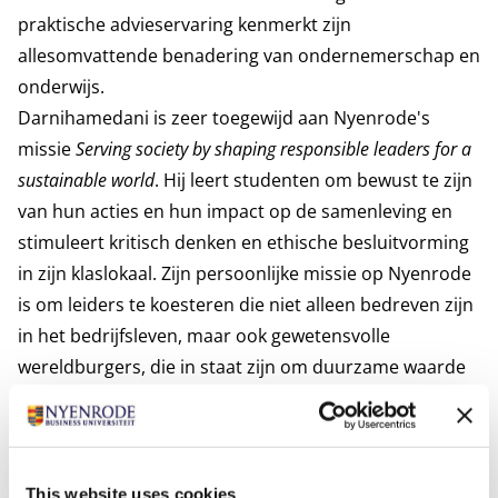
praktische advieservaring kenmerkt zijn
allesomvattende benadering van ondernemerschap en
onderwijs.
Darnihamedani is zeer toegewijd aan Nyenrode's
missie
Serving society by shaping responsible leaders for a
sustainable world
. Hij leert studenten om bewust te zijn
van hun acties en hun impact op de samenleving en
stimuleert kritisch denken en ethische besluitvorming
in zijn klaslokaal. Zijn persoonlijke missie op Nyenrode
is om leiders te koesteren die niet alleen bedreven zijn
in het bedrijfsleven, maar ook gewetensvolle
wereldburgers, die in staat zijn om duurzame waarde
te creëren voor hun organisaties en de bredere
gemeenschap. Darnihamedani's aanpak combineert
rigoureus academisch onderzoek met praktische
ervaringen uit de startup-wereld, waardoor hij een
This website uses cookies