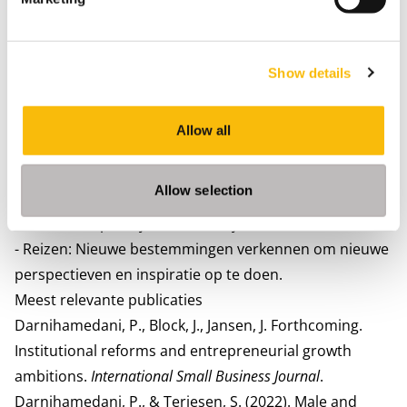
aan de Erasmus Universiteit, die zijn expertise in het
leveren van internationaal relevant bedrijfsonderwijs
vergroot.
Show details
Persoonlijke interesses
- Netwerken en conferenties bijwonen: In contact
Allow all
komen met professionals en op de hoogte blijven van
trends in de sector.
Allow selection
- Culturele verkenning: Leren over diverse educatieve
en culturele praktijken wereldwijd.
- Reizen: Nieuwe bestemmingen verkennen om nieuwe
perspectieven en inspiratie op te doen.
Meest relevante publicaties
Darnihamedani, P., Block, J., Jansen, J. Forthcoming.
Institutional reforms and entrepreneurial growth
ambitions.
International Small Business Journal
.
Darnihamedani, P., & Terjesen, S. (2022). Male and