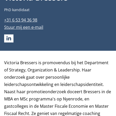
Functietitel
PhD kandidaat
Telefoonnummer
+31 6 53 94 36 98
E-mailadres
Stuur mij een e-mail
LINKEDIN
Biografie
Victoria Bressers is promovendus bij het
Department
of Strategy, Organization & Leadership
. Haar
onderzoek gaat over persoonlijke
leiderschapsontwikkeling en leiderschapsidentiteit.
Naast haar promotieonderzoek doceert Bressers in de
MBA en MSc programma's op Nyenrode, en
gastcolleges in de Master Fiscale Economie en Master
Fiscaal Recht. Ze geniet van regelmatige coaching