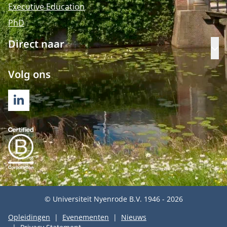
Executive Education
PhD
Direct naar
Op
Volg ons
LINKEDIN
© Universiteit Nyenrode B.V. 1946 - 2026
Opleidingen
Evenementen
Nieuws