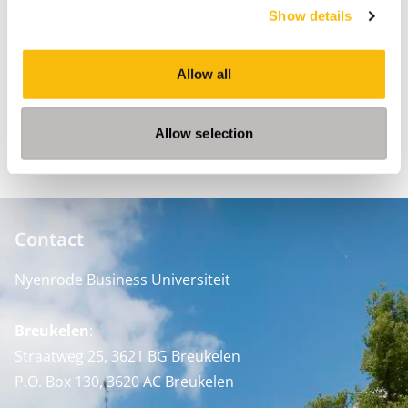
Show details
Department
Strategy, Organization & Leadership
Allow all
Vakgebied
Leiderschap
Allow selection
Contact
Nyenrode Business Universiteit
Breukelen
:
Straatweg 25, 3621 BG Breukelen
P.O. Box 130, 3620 AC Breukelen