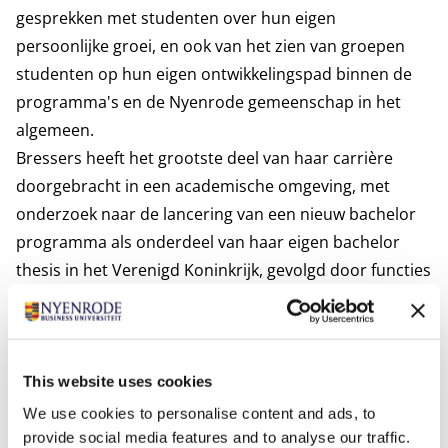
gesprekken met studenten over hun eigen
persoonlijke groei, en ook van het zien van groepen
studenten op hun eigen ontwikkelingspad binnen de
programma's en de Nyenrode gemeenschap in het
algemeen.
Bressers heeft het grootste deel van haar carrière
doorgebracht in een academische omgeving, met
onderzoek naar de lancering van een nieuw bachelor
programma als onderdeel van haar eigen bachelor
thesis in het Verenigd Koninkrijk, gevolgd door functies
bij INSEAD in Frankrijk, en vervolgens een overstap
naar Nyenrode. Daar kwam haar focus op persoonlijke
ontwikkeling tot bloei. Nadat ze leiding had gegeven
aan het Admissions Office, stapte ze over naar het
This website uses cookies
Career & Personal Development-team en verfijnde ze
We use cookies to personalise content and ads, to
haar vaardigheden door haar coachingsvaardigheden
provide social media features and to analyse our traffic.