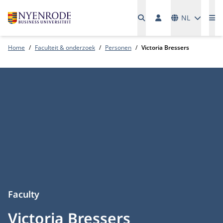
Talen
NL
Me
Home
Faculteit & onderzoek
Personen
Victoria Bressers
Faculty
Victoria Bressers