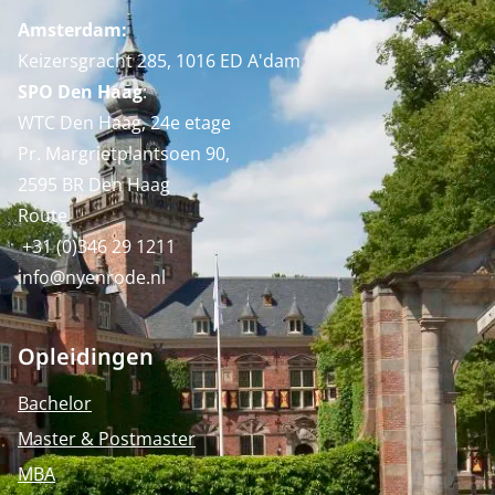
Amsterdam:
Keizersgracht 285, 1016 ED A'dam
SPO Den Haag
:
WTC Den Haag, 24e etage
Pr. Margrietplantsoen 90,
2595 BR Den Haag
Route
+31 (0)346 29 1211
info@nyenrode.nl
Opleidingen
Bachelor
Master & Postmaster
MBA