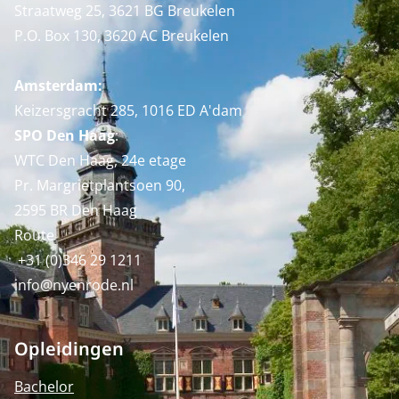
Straatweg 25, 3621 BG Breukelen
P.O. Box 130, 3620 AC Breukelen
Amsterdam:
Keizersgracht 285, 1016 ED A'dam
SPO Den Haag
:
WTC Den Haag, 24e etage
Pr. Margrietplantsoen 90,
2595 BR Den Haag
Route
+31 (0)346 29 1211
info@nyenrode.nl
Opleidingen
Bachelor