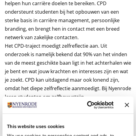
helpen hun carrière doelen te bereiken. CPD
ondersteunt studenten bij het opbouwen van een
sterke basis in carrière management, persoonlijke
branding, en brengt hen in contact met een breed
netwerk van zakelijke contacten.
Het CPD-traject moedigt zelfreflectie aan. Uit
onderzoek is namelijk bekend dat 90% van het vinden
van de meest geschikte baan ligt in het achterhalen wie
je bent en wat jouw krachten en interesses zijn en wat
je zoekt. CPD kan uitdagend maar ook lonend zijn,
omdat het diepe zelfreflectie aanmoedigt. Bij Nyenrode
leren studenten om zelfbewustzijn,
verantwoordelijkheid en leiderschapsvaardigheden te
ontwikkelen die essentieel zijn voor persoonlijke en
professionele groei. Via CPD krijg je inzicht in jouw
This website uses cookies
unieke sterke punten, vaardigheden en ambities.
We use cookies to personalise content and ads, to