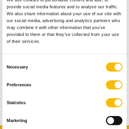
provide social media features and to analyse our traffic.
We bieden we de volgende diensten aan:
We also share information about your use of our site with
Carrière-evenementen
our social media, advertising and analytics partners who
may combine it with other information that you’ve
Netwerkevenementen
provided to them or that they’ve collected from your use
Workshops voor carrière- en persoonlijke ontwikkeling
of their services.
Advies voor CV en motivatiebrief
Advies voor LinkedIn
Carrière coaching & Advies
Consent
Necessary
Selection
Oefeninterviews
Preferences
Statistics
Marketing