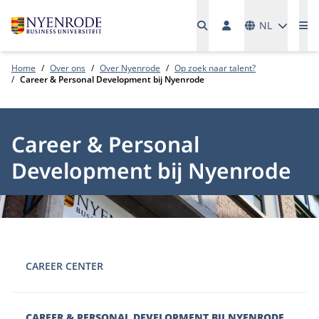
Talen
NL
Me
Home
Over ons
Over Nyenrode
Op zoek naar talent?
Career & Personal Development bij Nyenrode
Career & Personal
Development bij Nyenrode
CAREER CENTER
CAREER & PERSONAL DEVELOPMENT BIJ NYENRODE