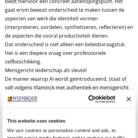
biedt hiervoor een concreet aanknopingspunt. Het
gaat erom bewust onderscheid te maken tussen de
aspecten van werk die identiteit vormen
(interpreteren, oordelen, synthetiseren, reflecteren) en
de aspecten die vooral productiviteit dienen.
Dat onderscheid is niet alleen een beleidsvraagstuk.
Het is een diepere vraag over professionele
zelfbeschikking.
Mensgericht leiderschap als sleutel
De manier waarop AI wordt geïntroduceerd, staat of
valt volgens Vlaminck met authentiek en mensgericht
leiderschap. Leiders bepalen het verhaal: is AI een
kostenbesparend controle-instrument, of een middel
om mensen beter te laten worden in hun werk?
This website uses cookies
Dat begint bij transparantie over wat AI wel en niet kan,
waarbij ook de onzekerheden en ethische dilemma’s
We use cookies to personalise content and ads, to
provide social media features and to analyse our traffic.