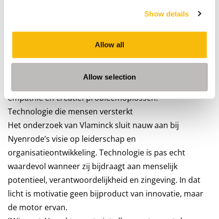
gezamenlijke professionele reflectie - zullen
Show details
medewerkers productiever en duurzamer meekrijgen
dan managers die top-down AI-beleid opleggen.
Daarnaast is investeren in ontwikkeling cruciaal. Niet
Allow all
alleen in technische vaardigheden, maar juist ook in de
competenties waarin mensen zich het meest
Allow selection
onderscheiden van AI: kritisch denken, reflectie,
empathie en creatief probleemoplossen.
Technologie die mensen versterkt
Het onderzoek van Vlaminck sluit nauw aan bij
Nyenrode’s visie op leiderschap en
organisatieontwikkeling. Technologie is pas echt
waardevol wanneer zij bijdraagt aan menselijk
potentieel, verantwoordelijkheid en zingeving. In dat
licht is motivatie geen bijproduct van innovatie, maar
de motor ervan.