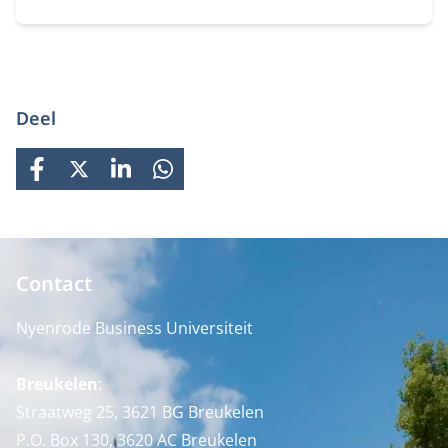
pitchen
Deel
FACEBOOK
X
LINKEDIN
WHATSAPP
Contact
Nyenrode Business Universiteit
Breukelen
:
Straatweg 25, 3621 BG Breukelen
P.O. Box 130, 3620 AC Breukelen