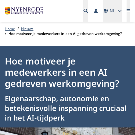
Talen
NL
Me
Home
Nieuws
Hoe motiveer je medewerkers in een AI gedreven werkomgeving?
Hoe motiveer je
medewerkers in een AI
gedreven werkomgeving?
Eigenaarschap, autonomie en
betekenisvolle inspanning cruciaal
in het AI-tijdperk