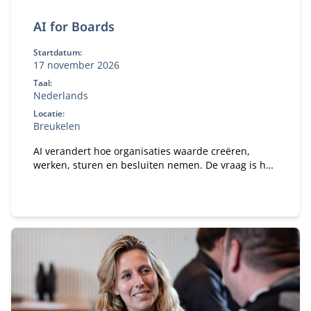
AI for Boards
Startdatum:
17 november 2026
Taal:
Nederlands
Locatie:
Breukelen
AI verandert hoe organisaties waarde creëren,
werken, sturen en besluiten nemen. De vraag is hoe
je daar als bestuurder strategisch op stuurt. In dit
programma ontdek je wat AI concreet betekent voor
jouw organisatie en rol als bestuurder of
toezichthouder.