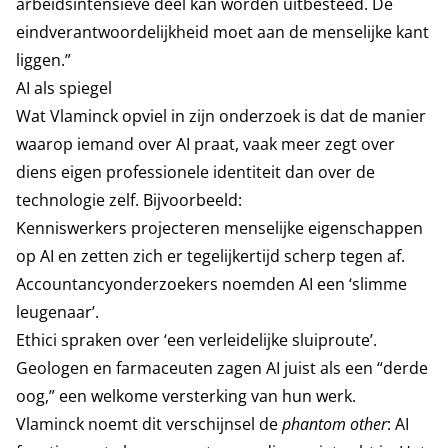
arbeidsintensieve deel kan worden uitbesteed. De
eindverantwoordelijkheid moet aan de menselijke kant
liggen.”
AI als spiegel
Wat Vlaminck opviel in zijn onderzoek is dat de manier
waarop iemand over AI praat, vaak meer zegt over
diens eigen professionele identiteit dan over de
technologie zelf. Bijvoorbeeld:
Kenniswerkers projecteren menselijke eigenschappen
op AI en zetten zich er tegelijkertijd scherp tegen af.
Accountancyonderzoekers noemden AI een ‘slimme
leugenaar’.
Ethici spraken over ‘een verleidelijke sluiproute’.
Geologen en farmaceuten zagen AI juist als een “derde
oog,” een welkome versterking van hun werk.
Vlaminck noemt dit verschijnsel de
phantom other
: AI