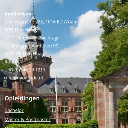
Amsterdam:
Keizersgracht 285, 1016 ED A'dam
SPO Den Haag
:
WTC Den Haag, 24e etage
Pr. Margrietplantsoen 90,
2595 BR Den Haag
Route
+31 (0)346 29 1211
info@nyenrode.nl
Opleidingen
Bachelor
Master & Postmaster