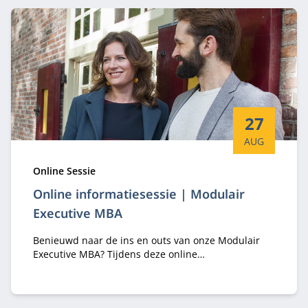
Startdatum:
27
AUG
Type:
Online Sessie
Online informatiesessie | Modulair
Executive MBA
Benieuwd naar de ins en outs van onze Modulair
Executive MBA? Tijdens deze online
informatiesessie hoor je er alles over van
programma-adviseurs Margriet Huberts en Lisa de
Bie.