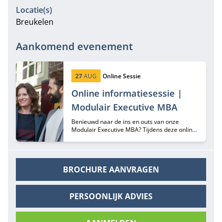
Locatie(s)
Breukelen
Aankomend evenement
Startdatum:
Type:
27
AUG
Online Sessie
Online informatiesessie |
Modulair Executive MBA
Benieuwd naar de ins en outs van onze
Modulair Executive MBA? Tijdens deze online
informatiesessie hoor je er alles over van
programma-adviseurs Margriet Huberts en
Lisa de Bie.
BROCHURE AANVRAGEN
PERSOONLIJK ADVIES