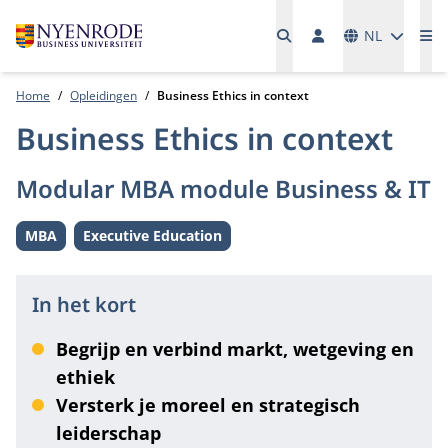
Talen
NL
Me
Home
Opleidingen
Business Ethics in context
Business Ethics in context
Modular MBA module Business & IT
MBA
Executive Education
Level:
Level:
In het kort
Begrijp en verbind markt, wetgeving en
ethiek
Versterk je moreel en strategisch
leiderschap