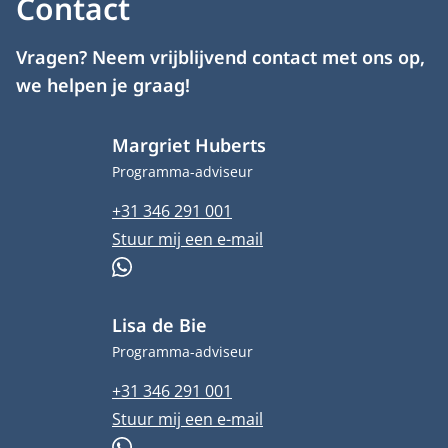
Contact
Vragen? Neem vrijblijvend contact met ons op,
we helpen je graag!
Margriet Huberts
Functietitel
Programma-adviseur
Telefoonnummer
+31 346 291 001
E-mailadres
Stuur mij een e-mail
WhatsApp
Lisa de Bie
Functietitel
Programma-adviseur
Telefoonnummer
+31 346 291 001
E-mailadres
Stuur mij een e-mail
WhatsApp