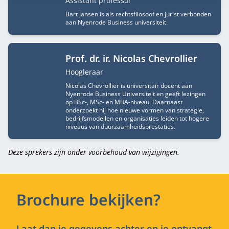
Assistant professor
Bart Jansen is als rechtsfilosoof en jurist verbonden
aan Nyenrode Business universiteit.
Prof. dr. ir. Nicolas Chevrollier
Functietitel
Hoogleraar
Nicolas Chevrollier is universitair docent aan
Nyenrode Business Universiteit en geeft lezingen
op BSc-, MSc- en MBA-niveau. Daarnaast
onderzoekt hij hoe nieuwe vormen van strategie,
bedrijfsmodellen en organisaties leiden tot hogere
niveaus van duurzaamheidsprestaties.
Deze sprekers zijn onder voorbehoud van wijzigingen.
Brochure bekijken?
Laat dan je gegevens achter en je ontvangt