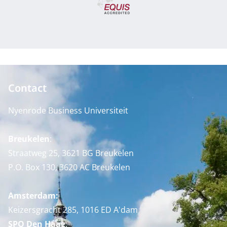
Contact
Nyenrode Business Universiteit
Breukelen
:
Straatweg 25, 3621 BG Breukelen
P.O. Box 130, 3620 AC Breukelen
Amsterdam:
Keizersgracht 285, 1016 ED A'dam
SPO Den Haag
: