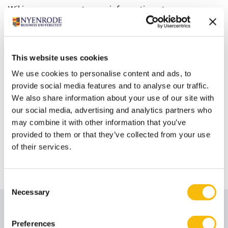
Wil je nog graag wat meer informatie ontvangen over
de module en het modulaire MBA-programma,
download dan de brochure of meld je aan voor een
belevingssessie. Daar kan je op je gemak ontdekken
This website uses cookies
wat het programma inhoudt en een proefcollege
We use cookies to personalise content and ads, to
volgen. Je ontmoet mensen die het programma al
provide social media features and to analyse our traffic.
volgen of hebben gevolgd en kan navragen hoe zij
We also share information about your use of our site with
bijvoorbeeld de studie weten te combineren met een
our social media, advertising and analytics partners who
drukke baan en sociaal leven.
may combine it with other information that you’ve
provided to them or that they’ve collected from your use
Daarnaast zijn we altijd te bereiken voor een
of their services.
persoonlijk adviesgesprek, waarin we je graag
adviseren en alle vragen beantwoorden.
Consent
Necessary
Selection
Sprekers
Preferences