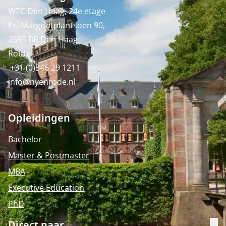
WTC Den Haag, 24e etage
Pr. Margrietplantsoen 90,
2595 BR Den Haag
Route
+31 (0)346 29 1211
info@nyenrode.nl
Opleidingen
Bachelor
Master & Postmaster
MBA
Executive Education
PhD
Direct naar