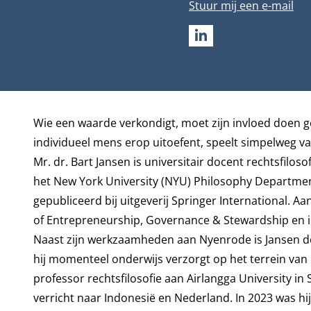
E-mailadres
Stuur mij een e-mail
LINKEDIN
Biografie
Wie een waarde verkondigt, moet zijn invloed doen g
individueel mens erop uitoefent, speelt simpelweg va
Mr. dr. Bart Jansen is universitair docent rechtsfilo
het New York University (NYU) Philosophy Departmen
gepubliceerd bij uitgeverij Springer International. A
of Entrepreneurship, Governance & Stewardship
en i
Naast zijn werkzaamheden aan Nyenrode is Jansen d
hij momenteel onderwijs verzorgt op het terrein van 
professor rechtsfilosofie aan Airlangga University in
verricht naar Indonesië en Nederland. In 2023 was hij 