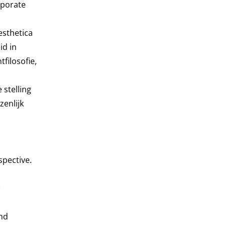
rporate
esthetica
id in
filosofie,
 stelling
zenlijk
spective.
&
and