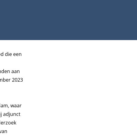
ed die een
onden aan
mber 2023
dam, waar
j adjunct
nderzoek
 van