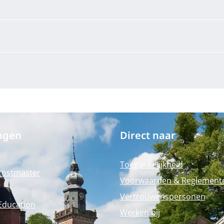
ngen
Direct naar
Toegankelijkheid
Postmaster
Voorwaarden & Reglement
Vertrouwenspersonen
Education
Werken bij