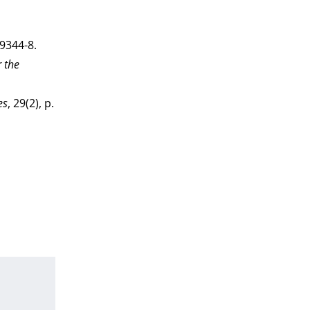
09344-8.
r the
es
, 29(2), p.