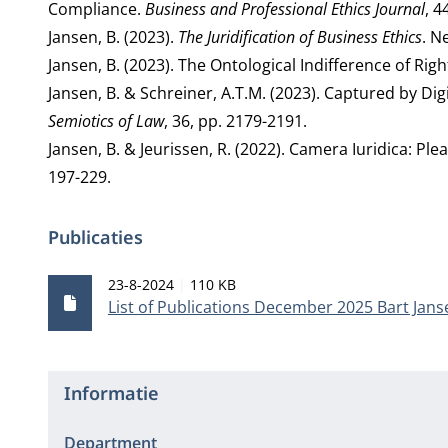
Compliance.
Business and Professional Ethics Journal
, 4
Jansen, B. (2023).
The Juridification of Business Ethics
. N
Jansen, B. (2023). The Ontological Indifference of Rig
Jansen, B. & Schreiner, A.T.M. (2023). Captured by Di
Semiotics of Law
, 36, pp. 2179-2191.
Jansen, B. & Jeurissen, R. (2022). Camera Iuridica: Pl
197-229.
Publicaties
Publicatiedatum
Bestandsgrootte
23-8-2024
110 KB
List of Publications December 2025 Bart Jans
Informatie
Department