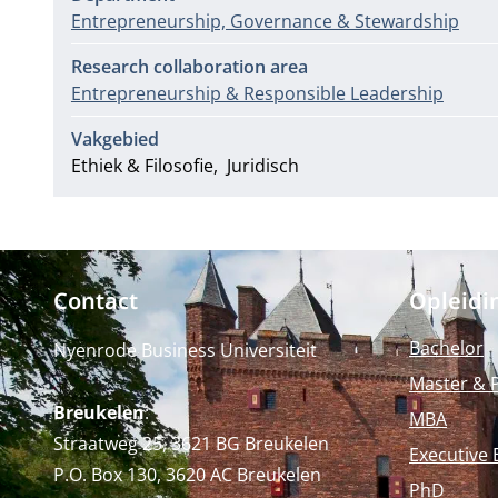
Entrepreneurship, Governance & Stewardship
Research collaboration area
Entrepreneurship & Responsible Leadership
Vakgebied
Ethiek & Filosofie
Juridisch
Contact
Opleidi
Bachelor
Nyenrode Business Universiteit
Master & 
Breukelen
:
MBA
Straatweg 25, 3621 BG Breukelen
Executive 
P.O. Box 130, 3620 AC Breukelen
PhD