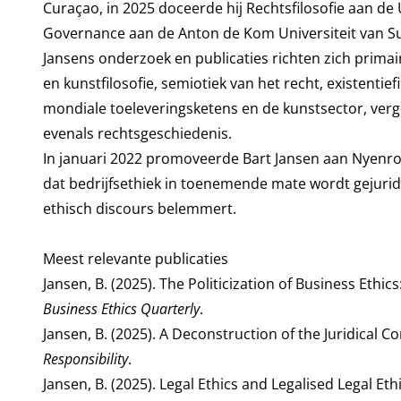
Curaçao, in 2025 doceerde hij Rechtsfilosofie aan de U
Governance aan de Anton de Kom Universiteit van S
Jansens onderzoek en publicaties richten zich primair
en kunstfilosofie, semiotiek van het recht, existenti
mondiale toeleveringsketens en de kunstsector, verge
evenals rechtsgeschiedenis.
In januari 2022 promoveerde Bart Jansen aan Nyenrode 
dat bedrijfsethiek in toenemende mate wordt gejuridi
ethisch discours belemmert.
Meest relevante publicaties
Jansen, B. (2025). The Politicization of Business Ethi
Business Ethics Quarterly
.
Jansen, B. (2025). A Deconstruction of the Juridical C
Responsibility
.
Jansen, B. (2025). Legal Ethics and Legalised Legal Eth