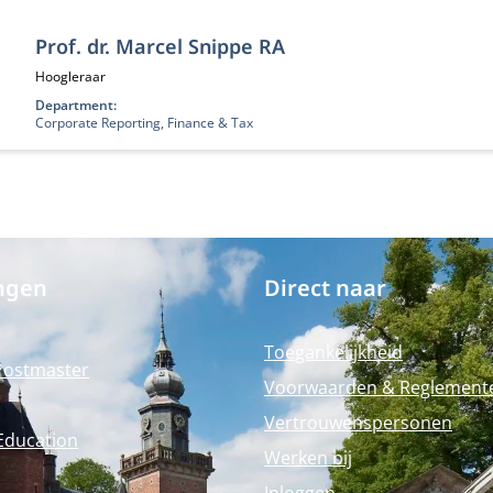
Prof. dr. Marcel Snippe RA
Functietitel:
Hoogleraar
Department:
Corporate Reporting, Finance & Tax
ngen
Direct naar
Toegankelijkheid
Postmaster
Voorwaarden & Reglement
Vertrouwenspersonen
Education
Werken bij