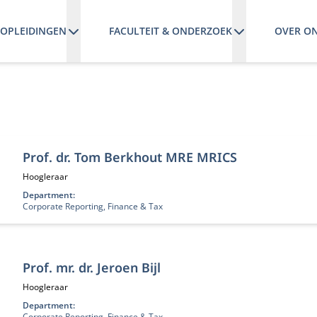
OPLEIDINGEN
FACULTEIT & ONDERZOEK
OVER O
n
Prof. dr. Tom Berkhout MRE MRICS
Functietitel:
Hoogleraar
Department:
Corporate Reporting, Finance & Tax
Prof. mr. dr. Jeroen Bijl
Functietitel:
Hoogleraar
Department:
Corporate Reporting, Finance & Tax