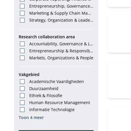
Tax
Entrepreneurship, Governance
& Stewardship
Marketing & Supply Chain Mana
gement
Strategy, Organization & Leader
ship
Research collaboration area
Accountability, Governance & La
w
Entrepreneurship & Responsibl
e Leadership
Markets, Organizations & People
Vakgebied
Academische Vaardigheden
Duurzaamheid
Ethiek & Filosofie
Human Resource Management
Informatie Technologie
Toon 4 meer