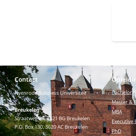
Contact
Opleidi
Bachelor
Nyenrode Business Universiteit
Master & 
Breukelen
:
MBA
Straatweg 25, 3621 BG Breukelen
Executive 
P.O. Box 130, 3620 AC Breukelen
PhD