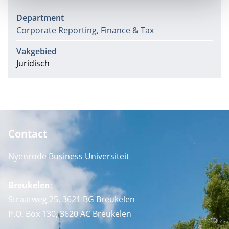
Department
Corporate Reporting, Finance & Tax
Vakgebied
Juridisch
Contact
Nyenrode Business Universiteit
Breukelen
:
Straatweg 25, 3621 BG Breukelen
P.O. Box 130, 3620 AC Breukelen