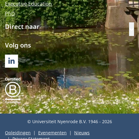
Executive Education
PhD
Direct naar
Op
Volg ons
LINKEDIN
© Universiteit Nyenrode B.V. 1946 - 2026
Opleidingen
Evenementen
Nieuws
Privacy Statement