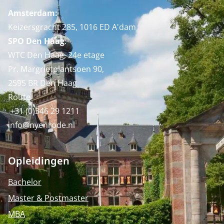
Amsterdam:
Keizersgracht 285, 1016 ED A'dam
SPO Den Haag
:
WTC Den Haag, 24e etage
Pr. Margrietplantsoen 90,
2595 BR Den Haag
Route
+31 (0)346 29 1211
info@nyenrode.nl
Opleidingen
Bachelor
Master & Postmaster
MBA