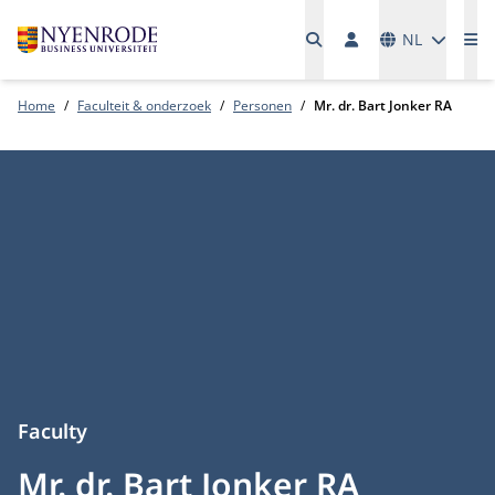
Talen
NL
Me
Home
Faculteit & onderzoek
Personen
Mr. dr. Bart Jonker RA
Faculty
Mr. dr. Bart Jonker RA