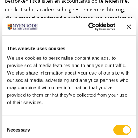
betrokken fiscalisten en accountants op te leiden met
een kritische, academische geest en een rechte rug,
die in staat zijn zelfstandig problemen van organisaties
te ontleden om een aanvaardbare oplossing te
formuleren waarbij met de belangen van alle
belanghebbenden rekening wordt gehouden.
This website uses cookies
Interesses
We use cookies to personalise content and ads, to
Jonker noemt zich bibliofiel. Vooral boeken over
provide social media features and to analyse our traffic.
geschiedenis, filosofie en/of natuurkunde heeft zijn
We also share information about your use of our site with
belangstelling. Eigenlijk kan hij geen boekwinkel voorbij
our social media, advertising and analytics partners who
lopen zonder een boek te kopen. Daarnaast vindt hij
may combine it with other information that you’ve
provided to them or that they’ve collected from your use
het fijn om elke dag hard te lopen. Ook houdt hij van
of their services.
het goede leven, Mediteriaans eten met een goed glas
wijn en na afloop een Schotse whisky.
Meest relevante publicaties
Consent
Necessary
Selection
Van uitstel komt toch geen afstel? De