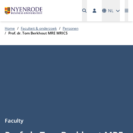
Talen
NL
Me
Home
Faculteit & onderzoek
Personen
Prof. dr. Tom Berkhout MRE MRICS
Faculty