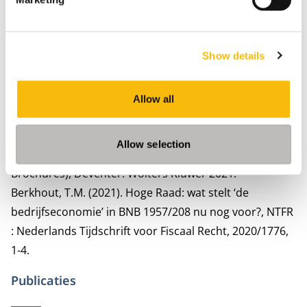
Berkhout, T.M., & Oostenrijk, A.J. (2022). PropertyNL,
Taxspecial 2022. Het fiscale naslagwerk voor alle
Nederlandse vastgoedbeslissers. Utrecht: PropertyNL.
Show details
Berkhout, T.M., & Zwart, Ph.H. (2022). Basisboek
e
Vastgoedfinanciering (4
herziene druk).
Berkhout, T.M., & Van der Paardt, R.N.G. (2022).
Allow all
Basisboek vastgoed fiscaal. (9e herziene druk).
Naarden: Infotax.
Allow selection
Berkhout, T.M. (2021). Bedrijfswaarde (FED Fiscale
Brochures), Deventer: Wolters Kluwer 2021.
Berkhout, T.M. (2021). Hoge Raad: wat stelt ‘de
bedrijfseconomie’ in BNB 1957/208 nu nog voor?, NTFR
: Nederlands Tijdschrift voor Fiscaal Recht, 2020/1776,
1-4.
Publicaties