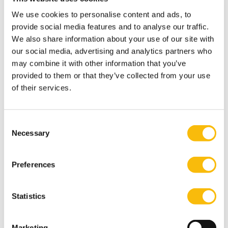
gedreven technologieën op de effectiviteit en de
efficiency van boekenonderzoeken. MBB 2024/30, 14-
We use cookies to personalise content and ads, to
provide social media features and to analyse our traffic.
33.
We also share information about your use of our site with
Berkhout, T.M. (2023). Box 4 Vastgoed. Nederlands
our social media, advertising and analytics partners who
Tijdschrift voor Fiscaal Recht, 2023/627, 3-7.
may combine it with other information that you’ve
Berkhout, T.M. (2022). Box 3-heffing vastgoed: van
provided to them or that they’ve collected from your use
pretbox naar doos van Pandora? Nederlands
of their services.
Tijdschrift voor Fiscaal Recht, 2022/2537, 1-7.
Berkhout, T.M., & Hoogeveen, M.J. (2022). Falsifieerbare
Consent
normen en omstandighedencatalogus voor
Necessary
Selection
vastgoedexploitanten 2.0, Weekblad fiscaal recht, 7243,
384-393.
Preferences
Berkhout, T.M., e.a. (2022). Praktijkhandreiking taxeren
duurzaam vastgoed. Van ‘bruin’ naar ‘licht- en
Statistics
donkergroen’ vastgoed: acht praktijkcasussen. Utrecht:
NVM Business.
Marketing