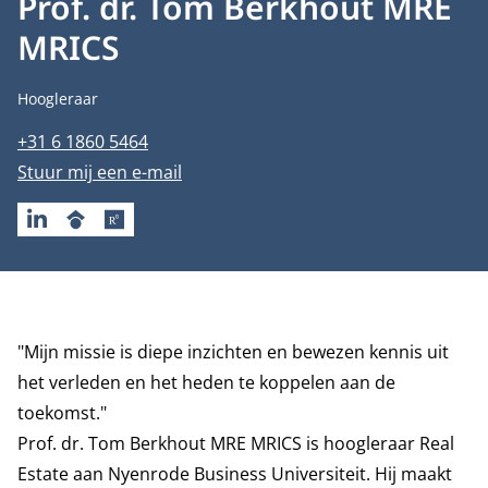
Prof. dr. Tom Berkhout MRE
MRICS
Functietitel
Hoogleraar
Telefoonnummer
+31 6 1860 5464
E-mailadres
Stuur mij een e-mail
LINKEDIN
GOOGLESCHOLAR
RESEARCHGATE
Biografie
"Mijn missie is diepe inzichten en bewezen kennis uit
het verleden en het heden te koppelen aan de
toekomst."
Prof. dr. Tom Berkhout MRE MRICS is hoogleraar Real
Estate aan Nyenrode Business Universiteit. Hij maakt