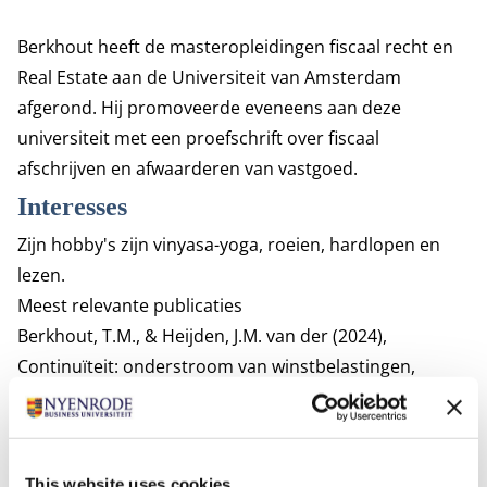
Berkhout heeft de masteropleidingen fiscaal recht en
Real Estate aan de Universiteit van Amsterdam
afgerond. Hij promoveerde eveneens aan deze
universiteit met een proefschrift over fiscaal
afschrijven en afwaarderen van vastgoed.
Interesses
Zijn hobby's zijn vinyasa-yoga, roeien, hardlopen en
lezen.
Meest relevante publicaties
Berkhout, T.M., & Heijden, J.M. van der (2024),
Continuïteit: onderstroom van winstbelastingen,
Weekblad fiscaal recht, 7540, WFR 2024/227, 10-17.
Raven, G.A, Van Engers, T.M., Berkhout, T.M. (2024).
Effect van wet- en regelgeving omtrent algoritme-
This website uses cookies