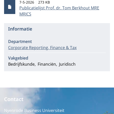
Publicatiedatum
Bestandsgrootte
7-5-2026
273 KB
Publicatielijst Prof. dr. Tom Berkhout MRE
MRICS
Informatie
Department
Corporate Reporting, Finance & Tax
Vakgebied
Bedrijfskunde
Financiën
Juridisch
Contact
Nyenrode Business Universiteit