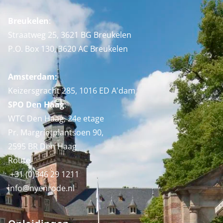
Breukelen
:
Straatweg 25, 3621 BG Breukelen
P.O. Box 130, 3620 AC Breukelen
Amsterdam:
Keizersgracht 285, 1016 ED A'dam
SPO Den Haag
:
WTC Den Haag, 24e etage
Pr. Margrietplantsoen 90,
2595 BR Den Haag
Route
+31 (0)346 29 1211
info@nyenrode.nl