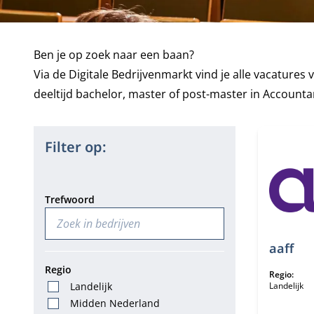
Ben je op zoek naar een baan?
Via de Digitale Bedrijvenmarkt vind je alle vacatur
deeltijd
bachelor
,
master
of
post-master
in Accountan
103 bedrij
Filter op:
Trefwoord
aaff
Regio
Regio:
Landelijk
Landelijk
Midden Nederland