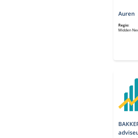
Auren
Regio:
Midden Ne
BAKKER
advise