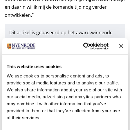
en daarin wil ik mij de komende tijd nog verder
ontwikkelen.”
Dit artikel is gebaseerd op het award‑winnende
MBA‑onderzoek van Fanny Kerstens (Nyenrode
Business Universiteit) naar leiderschap en
regionale samenwerking in de zorg. Zij volgde de
MMBA Public and Private.
This website uses cookies
Lees
hier meer
over de track MMBA Public and
We use cookies to personalise content and ads, to
Private. Meer weten over regionale samenwerking
provide social media features and to analyse our traffic.
in de zorg? Bekijk dan de
Leergang Regisseren van
We also share information about your use of our site with
our social media, advertising and analytics partners who
samenwerking in de zorg.
may combine it with other information that you’ve
provided to them or that they’ve collected from your use
Foto's
of their services.