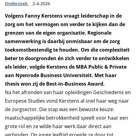
Type:
Publicatiedatum:
Onderzoek
2-4-2026
Volgens Fanny Kerstens vraagt leiderschap in de
zorg om het vermogen om verder te kijken dan de
grenzen van de eigen organisatie. Regionale
samenwerking is daarbij onmisbaar om de zorg
toekomstbestendig te houden. Om die complexiteit
beter te doorgronden én zich verder te ontwikkelen
als leider, volgde Kerstens de MBA Public & Private
aan Nyenrode Business Universiteit. Met haar
thesis won zij de Best-in-Business Award.
Na het afronden van haar opleidingen Geschiedenis en
Europese Studies vond Kerstens al snel haar weg naar
de zorgsector. Die stap was een bewuste keuze:
maatschappelijke betrokkenheid speelt voor haar een
grote rol en ze wilde haar werk daar direct aan
verbinden. Op jonge leeftijd groeide ze door tot