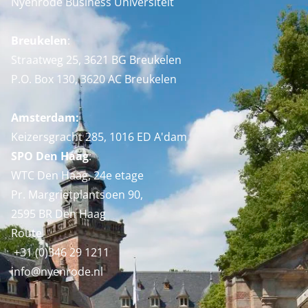
Nyenrode Business Universiteit
Breukelen
:
Straatweg 25, 3621 BG Breukelen
P.O. Box 130, 3620 AC Breukelen
Amsterdam:
Keizersgracht 285, 1016 ED A'dam
SPO Den Haag
:
WTC Den Haag, 24e etage
Pr. Margrietplantsoen 90,
2595 BR Den Haag
Route
+31 (0)346 29 1211
info@nyenrode.nl