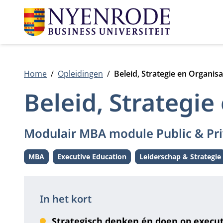
Home
Opleidingen
Beleid, Strategie en Organisa
Beleid, Strategie
Modulair MBA module Public & Pri
MBA
Executive Education
Leiderschap & Strategie
Level:
Level:
Thema:
In het kort
Strategisch denken én doen op execu