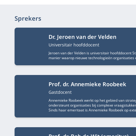
Sprekers
Dr. Jeroen van der Velden
Functietitel
Universitair hoofddocent
Jeroen van der Velden is universitair hoofddocent S
manier waarop nieuwe technologieën organisaties 
Prof. dr. Annemieke Roobeek
Functietitel
Gastdocent
Annemieke Roobeek werkt op het gebied van strateg
ondersteunt organisaties bij complexe vraagstukk
Sinds haar emeritaat is Annemieke Roobeek op exter