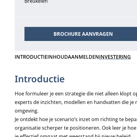
Breukelen
BROCHURE AANVRAGEN
INTRODUCTIE
INHOUD
AANMELDEN
INVESTERING
Introductie
Hoe formuleer je een strategie die niet alleen klopt 
experts de inzichten, modellen en handvatten die je 
omgeving.
Je ontdekt hoe je scenario’s inzet om richting te b
organisatie scherper te positioneren. Ook leer je ho
je effectief omgaat met weerstand bij nieuw beleid.