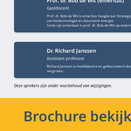
Prof. dr. Bob de Wit (emeritus)
Functietitel
Gastdocent
Prof. dr. Bob de Wit is emeritus hoogleraar Strateg
van biotechnologie en duurzame energie.
Sinds zijn emeritaat is prof. dr. Bob de Wit op exte
Dr. Richard Janssen
Functietitel
Assistant professor
Richard Janssen is hoofddocent en gefascineerd door
vergroten.
Deze sprekers zijn onder voorbehoud van wijzigingen.
Brochure bekij