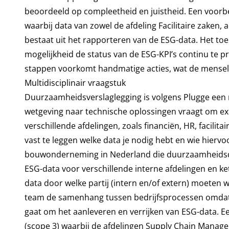
beoordeeld op compleetheid en juistheid. Een voorbe
waarbij data van zowel de afdeling Facilitaire zaken, 
bestaat uit het rapporteren van de ESG-data. Het to
mogelijkheid de status van de ESG-KPI’s continu te p
stappen voorkomt handmatige acties, wat de menseli
Multidisciplinair vraagstuk
Duurzaamheidsverslaglegging is volgens Plugge een m
wetgeving naar technische oplossingen vraagt om expe
verschillende afdelingen, zoals financiën, HR, facilita
vast te leggen welke data je nodig hebt en wie hiervo
bouwonderneming in Nederland die duurzaamheidsdoe
ESG-data voor verschillende interne afdelingen en k
data door welke partij (intern en/of extern) moeten
team de samenhang tussen bedrijfsprocessen omdat af
gaat om het aanleveren en verrijken van ESG-data. E
(scope 3) waarbij de afdelingen Supply Chain Manag