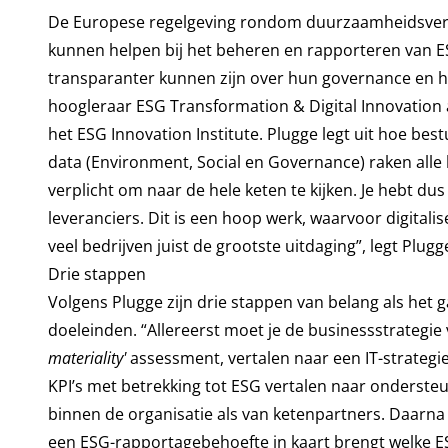
De Europese regelgeving rondom duurzaamheidsversla
kunnen helpen bij het beheren en rapporteren van E
transparanter kunnen zijn over hun governance en h
hoogleraar ESG Transformation & Digital Innovation
het ESG Innovation Institute. Plugge legt uit hoe b
data (Environment, Social en Governance) raken alle 
verplicht om naar de hele keten te kijken. Je hebt d
leveranciers. Dit is een hoop werk, waarvoor digitalis
veel bedrijven juist de grootste uitdaging”, legt Plugge
Drie stappen
Volgens Plugge zijn drie stappen van belang als het g
doeleinden. “Allereerst moet je de businessstrategi
materiality'
assessment, vertalen naar een IT-strategi
KPI’s met betrekking tot ESG vertalen naar onderste
binnen de organisatie als van ketenpartners. Daarna 
een ESG-rapportagebehoefte in kaart brengt welke E