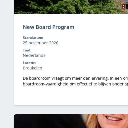
New Board Program
Startdatum:
25 november 2026
Taal:
Nederlands
Locatie:
Breukelen
De boardroom vraagt om meer dan ervaring. In een om
boardroom-vaardigheid om effectief te blijven onder spanning. In het New Board Program ontwikkel je jouw besluitvorming, stakeholderdialoog en co
en vertaal je iedere module direct naar jouw praktijk.