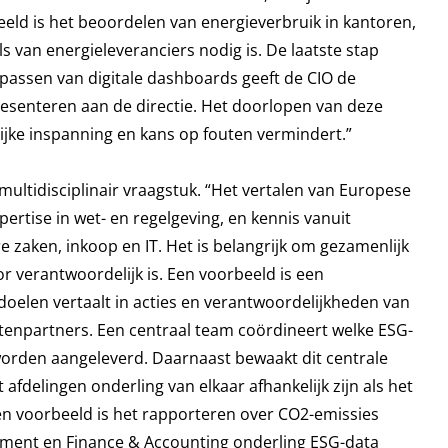
eld is het beoordelen van energieverbruik in kantoren,
als van energieleveranciers nodig is. De laatste stap
epassen van digitale dashboards geeft de CIO de
resenteren aan de directie. Het doorlopen van deze
jke inspanning en kans op fouten vermindert.”
ultidisciplinair vraagstuk. “Het vertalen van Europese
rtise in wet- en regelgeving, en kennis vanuit
ire zaken, inkoop en IT. Het is belangrijk om gezamenlijk
or verantwoordelijk is. Een voorbeeld is een
len vertaalt in acties en verantwoordelijkheden van
etenpartners. Een centraal team coördineert welke ESG-
 worden aangeleverd. Daarnaast bewaakt dit centrale
delingen onderling van elkaar afhankelijk zijn als het
en voorbeeld is het rapporteren over CO2-emissies
ement en Finance & Accounting onderling ESG-data