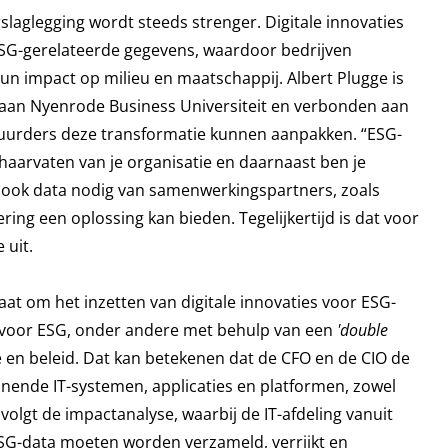
glegging wordt steeds strenger. Digitale innovaties
SG-gerelateerde gegevens, waardoor bedrijven
un impact op milieu en maatschappij.
Albert Plugge
is
 aan Nyenrode Business Universiteit en verbonden aan
estuurders deze transformatie kunnen aanpakken. “ESG-
haarvaten van je organisatie en daarnaast ben je
us ook data nodig van samenwerkingspartners, zoals
ering een oplossing kan bieden. Tegelijkertijd is dat voor
 uit.
aat om het inzetten van digitale innovaties voor ESG-
e voor ESG, onder andere met behulp van een
'double
e en beleid. Dat kan betekenen dat de CFO en de CIO de
unende IT-systemen, applicaties en platformen, zowel
volgt de impactanalyse, waarbij de IT-afdeling vanuit
SG-data moeten worden verzameld, verrijkt en