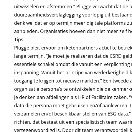
uitwisselen en afstemmen.” Plugge verwacht dat de b
duurzaamheidsverslaglegging voorlopig uit bestaande
denk wel dat er op termijn meer digitale platforms z
aanbieden. Organisaties hoeven dan niet meer zelf het
Tips
Plugge pleit ervoor om ketenpartners actief te betre
lange termijn. “Je moet je realiseren dat de CSRD ge
essentiële schakel omdat die vanuit een verplichting
inspanning. Vanuit het principe van wederkerigheid 
toegang te krijgen tot nieuwe markten.” Een tweede 
organisatie persona’s te ontwikkelen die de kenmer
je denken aan afdelingen als HR of Facilitaire zaken. 
data die persona moet gebruiken en/of aanleveren. D
verzamelen en/of beschikbaar stellen van ESG-data.
richten, dat bestaat uit een specialistisch team waar
vertegenwoordigd is. Door dit team verantwoordelij