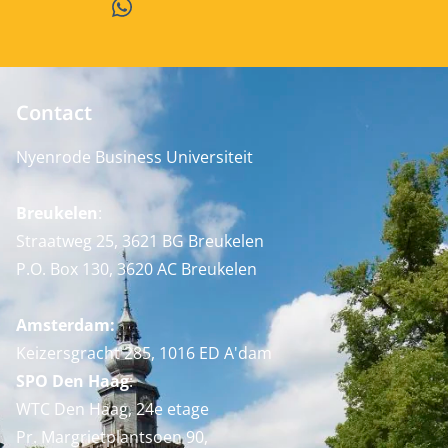
WhatsApp
Contact
Nyenrode Business Universiteit
Breukelen
:
Straatweg 25, 3621 BG Breukelen
P.O. Box 130, 3620 AC Breukelen
Amsterdam:
Keizersgracht 285, 1016 ED A'dam
SPO Den Haag
:
WTC Den Haag, 24e etage
Pr. Margrietplantsoen 90,