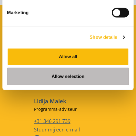
Marketing
Vragen of persoonlijk
advies?
Show details
Naomi Vervaart
Functietitel
Programma-adviseur
Allow all
Telefoonnummer
+31 346 295 985
E-mailadres
Stuur mij een e-mail
Allow selection
WhatsApp
Lidija Malek
Functietitel
Programma-adviseur
Telefoonnummer
+31 346 291 739
E-mailadres
Stuur mij een e-mail