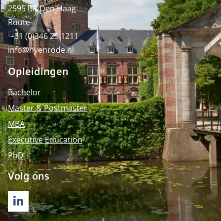
2595 BR Den Haag
Route
+31 (0)346 29 1211
info@nyenrode.nl
Opleidingen
Bachelor
Master & Postmaster
MBA
Executive Education
PhD
Volg ons
LINKEDIN