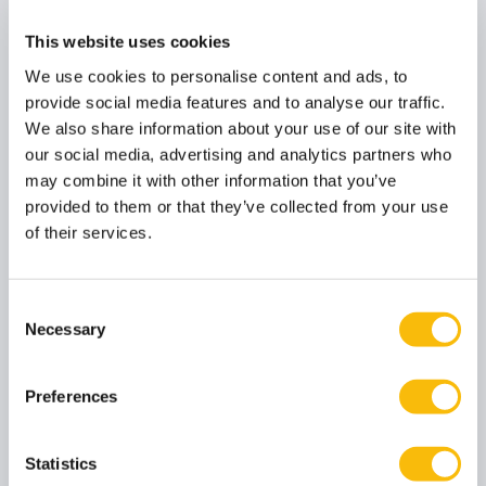
Maak impact met innovatieve digitale oplossingen
This website uses cookies
Technologische ontwikkelingen bijhouden en
We use cookies to personalise content and ads, to
strategisch en tactisch inzetten is uitdagend.
provide social media features and to analyse our traffic.
Tegelijkertijd je organisatie hierin meekrijgen is
We also share information about your use of our site with
belangrijk en misschien wel nog uitdagender. Met jouw
our social media, advertising and analytics partners who
brede blik op de nieuwste ontwikkelingen en innovaties
may combine it with other information that you’ve
provided to them or that they’ve collected from your use
creëer je kansen voor jouw organisatie. Kansen
of their services.
waarmee je concurrenten op achterstand zet en
waarde biedt aan klanten en collega's.
De programma’s die wij bieden samen met AG Connect
Consent
Necessary
bieden jou de veranderkracht waarmee je het verschil
Selection
kan maken. Haal de nieuwste kennis in huis en
inspireer jezelf en je collega’s. Verruim je blikveld en
Preferences
pas innovatie op praktische wijze toe met nieuwe
producten en diensten.
Statistics