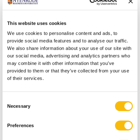
Deze krachtige samenwerking biedt organisaties de
mogelijkheid om op een doordachte en professionele
manier de weg naar verduurzaming te versnellen.
This website uses cookies
Onderwijs, onderzoek en opinie
We use cookies to personalise content and ads, to
Het instituut stelt de nieuwste kennis, vaardigheden en
provide social media features and to analyse our traffic.
het ecosysteem op het gebied van ESG beschikbaar
We also share information about your use of our site with
voor iedereen die op een professionele en doordachte
our social media, advertising and analytics partners who
wijze de route naar duurzaamheid wil versnellen.
may combine it with other information that you’ve
provided to them or that they’ve collected from your use
Daarnaast omvat het ook een academische ESG-
of their services.
leerstoel bij Nyenrode, waaruit onderzoek,
wetenschappelijke publicaties en opinies voortkomen.
Consent
Necessary
Selection
Innovation Instituut
Preferences
Bezoek de pagina van het instituut