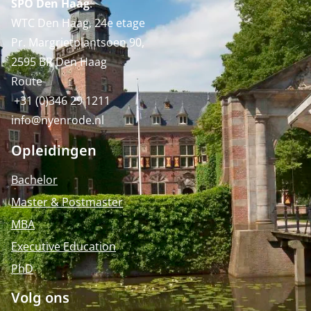
SPO Den Haag
:
WTC Den Haag, 24e etage
Pr. Margrietplantsoen 90,
2595 BR Den Haag
Route
+31 (0)346 29 1211
info@nyenrode.nl
Opleidingen
Bachelor
Master & Postmaster
MBA
Executive Education
PhD
Volg ons