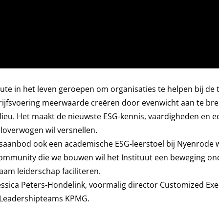
e in het leven geroepen om organisaties te helpen bij de 
rijfsvoering meerwaarde creëren door evenwicht aan te br
milieu. Het maakt de nieuwste ESG-kennis, vaardigheden en e
loverwogen wil versnellen.
jsaanbod ook een academische ESG-leerstoel bij Nyenrode 
community die we bouwen wil het Instituut een beweging on
am leiderschap faciliteren.
 Jessica Peters-Hondelink, voormalig director Customized E
p Leadershipteams KPMG.