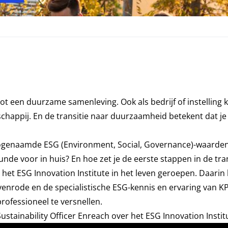
een duurzame samenleving. Ook als bedrijf of instelling ka
chappij. En de transitie naar duurzaamheid betekent dat je 
 zogenaamde ESG (Environment, Social, Governance)-waarde
 kunde voor in huis? En hoe zet je de eerste stappen in de tra
s het ESG Innovation Institute in het leven geroepen. Daari
nrode en de specialistische ESG-kennis en ervaring van K
ofessioneel te versnellen.
Sustainability Officer Enreach over het ESG Innovation Instit