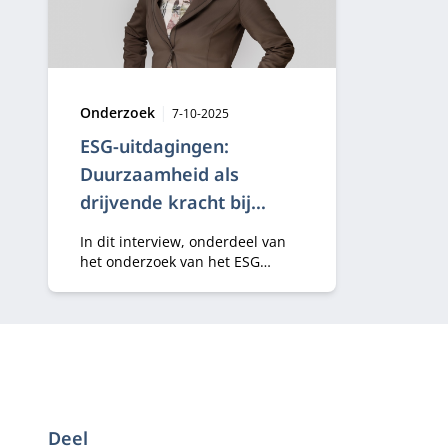
Type:
Publicatiedatum:
Onderzoek
7-10-2025
ESG-uitdagingen:
Duurzaamheid als
drijvende kracht bij
Unigarant
In dit interview, onderdeel van
het onderzoek van het ESG
Innovation Institute, deelt
Unigarant haar visie op
duurzaamheid in de
verzekeringsbranche.
Deel