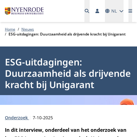
Talen
NL
Me
Home
Nieuws
ESG-uitdagingen: Duurzaamheid als drijvende kracht bij Unigarant
ESG-uitdagingen:
Duurzaamheid als drijvende
kracht bij Unigarant
Type:
Publicatiedatum:
Onderzoek
7-10-2025
In dit interview, onderdeel van het onderzoek van