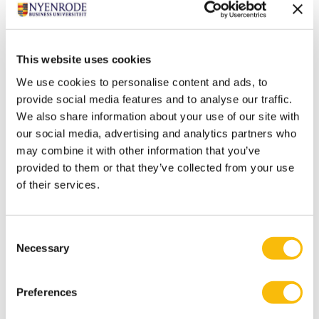
selfservice, digitale schadeafhandeling en tele-
expertise. Minder papier, minder reizen, meer
efficiëntie – dat is ook duurzaamheid.
This website uses cookies
Maar ook aan data gedreven inzichten waarmee we
risico’s beter kunnen inschatten en verzekeringen
We use cookies to personalise content and ads, to
provide social media features and to analyse our traffic.
kunnen verbeteren. Voorbeeld: oudere woningen
We also share information about your use of our site with
hebben vaker oudere leidingen of elektra. Voldoen aan
our social media, advertising and analytics partners who
de nieuwste normen is nog niet verplicht. We weten
may combine it with other information that you’ve
vaak niet wat de concrete situatie in een woning is. Dat
provided to them or that they’ve collected from your use
verhoogt echter wel het risico op lekkage of brand.
of their services.
Goede data hierover zou helpen”
Welk inzicht wil je delen?
Consent
Guido glimlacht. “Grote veranderingen vragen groot
Necessary
Selection
denken, maar klein doen. Begin gewoon. Zoek
medestanders. Je hoeft niet alles te weten voordat je
Preferences
begint. De beweging zelf is al waardevol.”