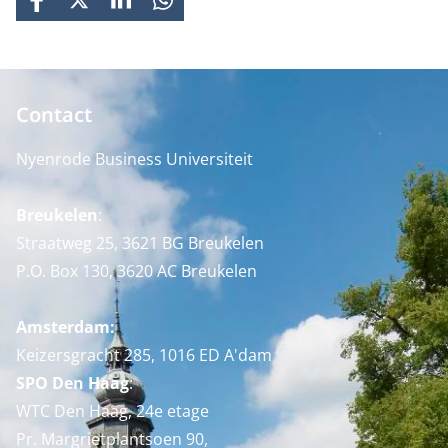
FACEBOOK
X
LINKEDIN
WHATSAPP
Contact
Nyenrode Business Universiteit
Breukelen
:
Straatweg 25, 3621 BG Breukelen
P.O. Box 130, 3620 AC Breukelen
Amsterdam:
Keizersgracht 285, 1016 ED A'dam
SPO Den Haag
:
WTC Den Haag, 24e etage
Pr. Margrietplantsoen 90,