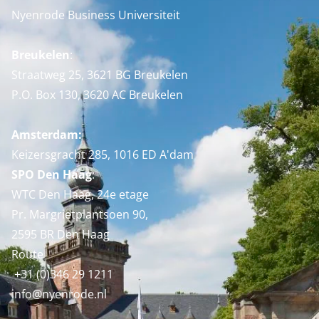
Nyenrode Business Universiteit
Breukelen
:
Straatweg 25, 3621 BG Breukelen
P.O. Box 130, 3620 AC Breukelen
Amsterdam:
Keizersgracht 285, 1016 ED A'dam
SPO Den Haag
:
WTC Den Haag, 24e etage
Pr. Margrietplantsoen 90,
2595 BR Den Haag
Route
+31 (0)346 29 1211
info@nyenrode.nl