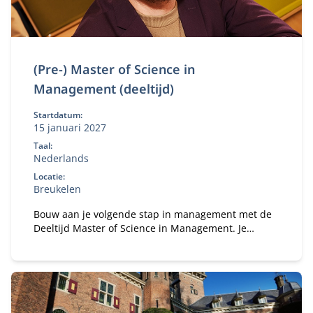
(Pre-) Master of Science in
Management (deeltijd)
Startdatum:
15 januari 2027
Taal:
Nederlands
Locatie:
Breukelen
Bouw aan je volgende stap in management met de
Deeltijd Master of Science in Management. Je
studeert naast je baan en versterkt je
bedrijfskundige kennis, persoonlijk leiderschap en
strategisch inzicht. Zo ontwikkel je jezelf tot een
leider of ondernemer die richting geeft,
verantwoordelijkheid neemt en oog houdt voor
mens, organisatie en maatschappij.