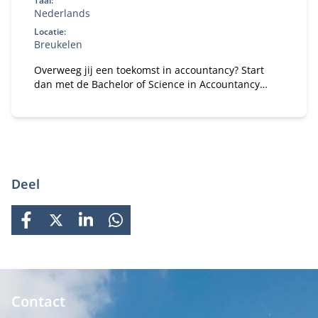
Taal:
Nederlands
Locatie:
Breukelen
Overweeg jij een toekomst in accountancy? Start
dan met de Bachelor of Science in Accountancy
(deeltijd). Combineer je universitaire studie met
werk.
Deel
FACEBOOK
X
LINKEDIN
WHATSAPP
Contact