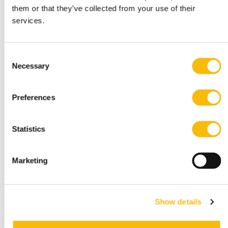
Startdatum:
them or that they’ve collected from your use of their
Medio augustus 2027
services.
Taal:
Engels
Locatie:
Consent
Amsterdam
Breukelen
Necessary
Selection
Driejarige voltijd academische bachelor in
Amsterdam of Breukelen, met
leiderschapsontwikkeling, internationale
Preferences
uitwisseling en bedrijfsprojecten.
Statistics
Marketing
Show details