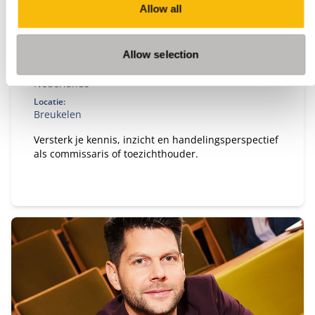
Allow all
De Nyenrode Commissarissencyclus
Startdatum:
7 september 2026 (VOL, bekijk volgende data bij
Allow selection
'aanmelden')
Taal:
Nederlands
Locatie:
Breukelen
Versterk je kennis, inzicht en handelingsperspectief
als commissaris of toezichthouder.