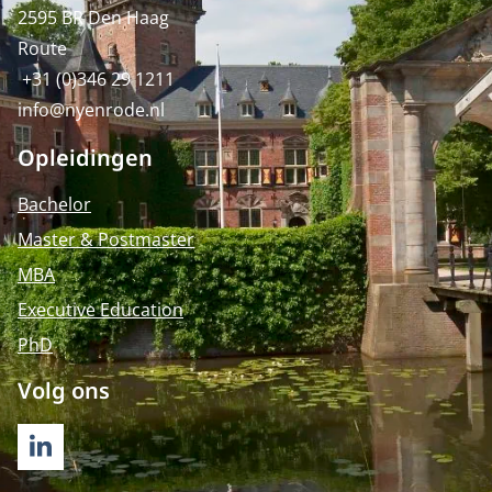
2595 BR Den Haag
Route
+31 (0)346 29 1211
info@nyenrode.nl
Opleidingen
Bachelor
Master & Postmaster
MBA
Executive Education
PhD
Volg ons
LINKEDIN