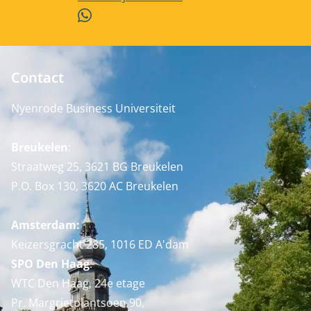
WhatsApp
Contact
Nyenrode Business Universiteit
Breukelen
:
Straatweg 25, 3621 BG Breukelen
P.O. Box 130, 3620 AC Breukelen
Amsterdam:
Keizersgracht 285, 1016 ED A'dam
SPO Den Haag
:
WTC Den Haag, 24e etage
Pr. Margrietplantsoen 90,