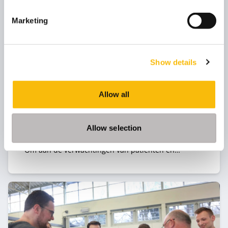
Marketing
Collegereeks Innovatie management in
de zorg
Show details
Startdatum:
27 oktober 2026
Taal:
Allow all
Nederlands
Locatie:
Breukelen
Allow selection
Innovaties in de zorg volgen elkaar razendsnel op.
Om aan de verwachtingen van patiënten en
cliënten te voldoen is het noodzaak om te blijven
innoveren.