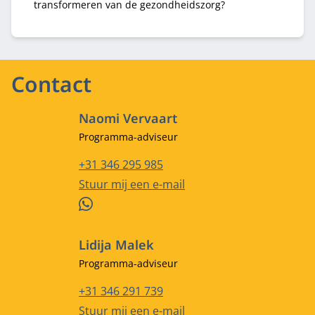
transformeren van de gezondheidszorg?
Contact
Naomi Vervaart
Functietitel
Programma-adviseur
Telefoonnummer
+31 346 295 985
E-mailadres
Stuur mij een e-mail
WhatsApp
Lidija Malek
Functietitel
Programma-adviseur
Telefoonnummer
+31 346 291 739
E-mailadres
Stuur mij een e-mail