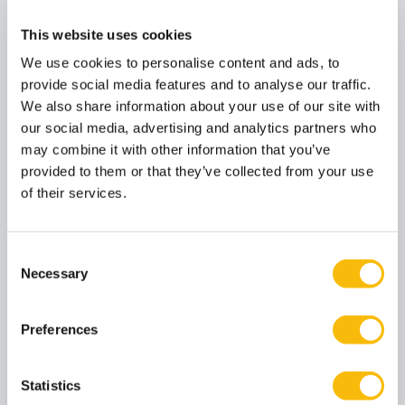
Startdatum:
This website uses cookies
7 september 2026
Taal:
We use cookies to personalise content and ads, to
Nederlands
provide social media features and to analyse our traffic.
Locatie:
We also share information about your use of our site with
Breukelen
our social media, advertising and analytics partners who
may combine it with other information that you’ve
Tijdens de collegereeks Management in de zorg leer
je op inspirerende en praktijkgerichte wijze van
provided to them or that they’ve collected from your use
experts over de uitdagingen die bestuurders en
of their services.
managers in de zorg te wachten staan en hoe je
hiermee omgaat.
Consent
Necessary
Selection
Preferences
Statistics