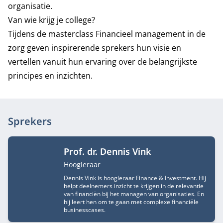
organisatie.
Van wie krijg je college?
Tijdens de masterclass Financieel management in de
zorg geven inspirerende sprekers hun visie en
vertellen vanuit hun ervaring over de belangrijkste
principes en inzichten.
Sprekers
Prof. dr. Dennis Vink
Functietitel
Hoogleraar
Dennis Vink is hoogleraar Finance & Investment. Hij
helpt deelnemers inzicht te krijgen in de relevantie
van financiën bij het managen van organisaties. En
hij leert hen om te gaan met complexe financiële
businesscases.