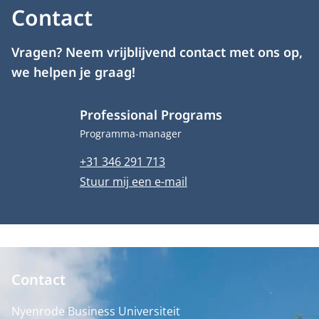
Contact
Vragen? Neem vrijblijvend contact met ons op,
we helpen je graag!
Professional Programs
Functietitel
Programma-manager
Telefoonnummer
+31 346 291 713
E-mailadres
Stuur mij een e-mail
Contact
Nyenrode Business Universiteit