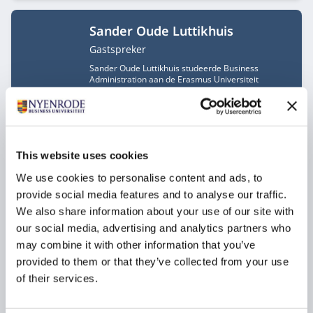
Sander Oude Luttikhuis
Functietitel
Gastspreker
Sander Oude Luttikhuis studeerde Business
Administration aan de Erasmus Universiteit
Rotterdam en heeft een postdoctorale studie in
Business Valuation afgerond aan Rotterdam School
of Management. In 2013 richtte hij Capax Capital
Partners op. Sander is naast zijn werkzaamheden
bij Capax Capital Partners tevens werkzaam als
senior lecturer Corporate Finance op Nyenrode
This website uses cookies
Business Universiteit.
Sander Oude Luttikhuis levert op zelfstandige basis
We use cookies to personalise content and ads, to
een bijdrage aan dit programma.
provide social media features and to analyse our traffic.
We also share information about your use of our site with
Charlotte Oldenburg MBA
our social media, advertising and analytics partners who
may combine it with other information that you’ve
Functietitel
Gastspreker
provided to them or that they’ve collected from your use
Charlotte Oldenburg MBA is Mission Lead en
innovatie manager Netwerk Zinnige zorg bij VGZ.
of their services.
Charlotte Oldenburg levert op zelfstandige basis
een bijdrage aan dit programma.