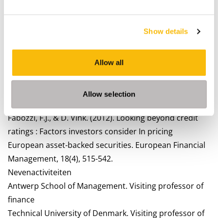
Fabozzi, F.J., & D. Vink. (2015). The information content
of three credit ratings : The case of European
Show details
residential mortgage-backed securities. European
Journal of Finance, 21(3), 172-194. Lead article.
Fabozzi, F.J., & D. Vink. (2012). Determinants of primary
Allow all
market spreads on U.K. RMBS and it’s implications for
investor reliance on credit ratings. The Journal of Fixed
Allow selection
Income, 21(3), 7-14. Lead article.
Fabozzi, F.J., & D. Vink. (2012). Looking beyond credit
ratings : Factors investors consider In pricing
European asset-backed securities. European Financial
Management, 18(4), 515-542.
Nevenactiviteiten
Antwerp School of Management.
Visiting professor of
finance
Technical University of Denmark.
Visiting professor of