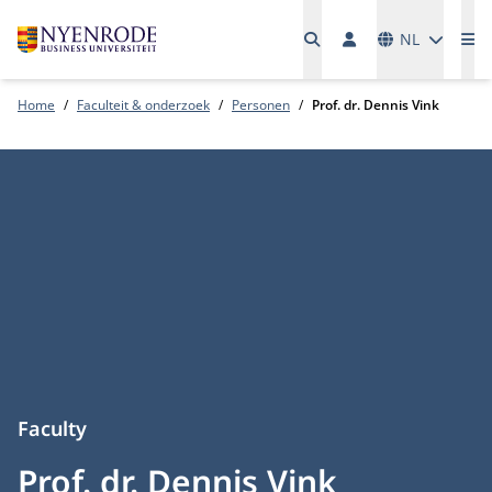
Talen
NL
Me
Home
Faculteit & onderzoek
Personen
Prof. dr. Dennis Vink
Faculty
Prof. dr. Dennis Vink