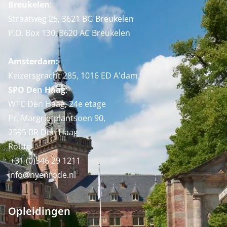
Breukelen
:
Straatweg 25, 3621 BG Breukelen
P.O. Box 130, 3620 AC Breukelen
Amsterdam:
Keizersgracht 285, 1016 ED A'dam
SPO Den Haag
:
WTC Den Haag, 24e etage
Pr. Margrietplantsoen 90,
2595 BR Den Haag
Route
+31 (0)346 29 1211
info@nyenrode.nl
Opleidingen