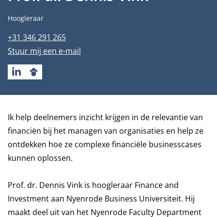
Functietitel
Hoogleraar
Telefoonnummer
+31 346 291 265
E-mailadres
Stuur mij een e-mail
LINKEDIN
GOOGLESCHOLAR
Biografie
Ik help deelnemers inzicht krijgen in de relevantie van
financiën bij het managen van organisaties en help ze
ontdekken hoe ze complexe financiële businesscases
kunnen oplossen.
Prof. dr. Dennis Vink is hoogleraar Finance and
Investment aan Nyenrode Business Universiteit. Hij
maakt deel uit van het Nyenrode Faculty
Department