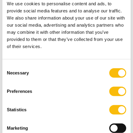
We use cookies to personalise content and ads, to
Working paper presented at American Finance
provide social media features and to analyse our traffic.
Association.
We also share information about your use of our site with
Fabozzi, F.J., Breemen, V., Vink, D., Nawas, M.E., & A.
our social media, advertising and analytics partners who
Gengos (2022). How much do investors rely on credit
may combine it with other information that you’ve
ratings: Empirical evidence from the U.S. and E.U. CLO
provided to them or that they’ve collected from your use
primary market. Journal of Financial Services Research.
of their services.
Impact factor: 2.224.
Vink, D., Nawas, M.E., & V. Breemen (2021). Security
Consent
design and credit rating risk in the CLO market. Journal
Necessary
Selection
of International Financial Markets, Institutions &
Money, 72, 10135.101305. Impact factor 4.211. Working
Preferences
paper presented at American Finance Association.
Fabozzi, F.J., Nawas, M.E., & D. Vink (2017). Exploring
Statistics
rating shopping for European triple A senior
structured finance securities. Finance Research
Marketing
Letters, (February), 1-5. Impact factor: 5.596.