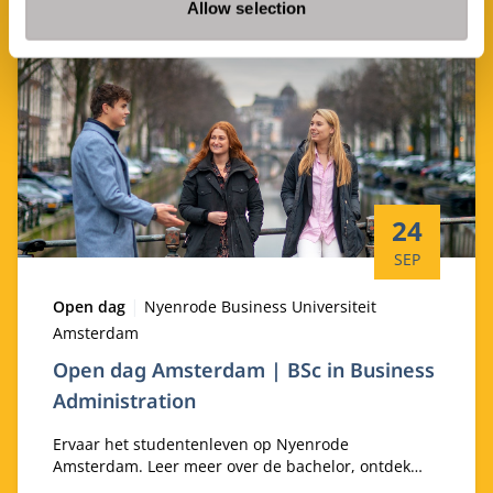
Allow selection
Startdatum:
24
SEP
Type:
Locatie:
Open dag
Nyenrode Business Universiteit
Amsterdam
Open dag Amsterdam | BSc in Business
Administration
Ervaar het studentenleven op Nyenrode
Amsterdam. Leer meer over de bachelor, ontdek
onze campus en ontmoet de studenten en