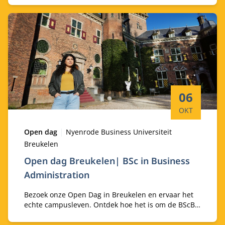
begeleiders die je graag alles vertellen.
Startdatum:
06
OKT
Type:
Locatie:
Open dag
Nyenrode Business Universiteit
Breukelen
Open dag Breukelen| BSc in Business
Administration
Bezoek onze Open Dag in Breukelen en ervaar het
echte campusleven. Ontdek hoe het is om de BScBA
aan Nyenrode te volgen en ga in gesprek met
huidige studenten over hun persoonlijke