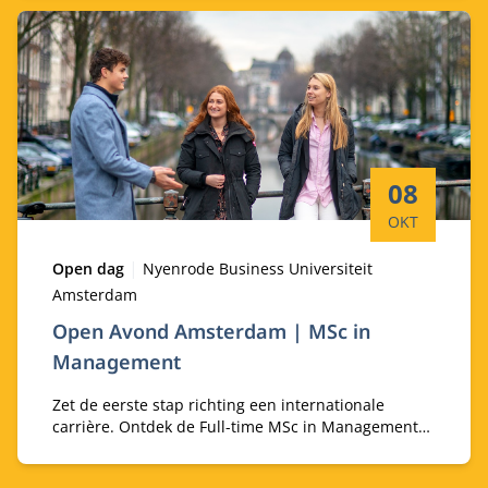
ervaringen.
Startdatum:
08
OKT
Type:
Locatie:
Open dag
Nyenrode Business Universiteit
Amsterdam
Open Avond Amsterdam | MSc in
Management
Zet de eerste stap richting een internationale
carrière. Ontdek de Full-time MSc in Management
en ervaar hoe het is om te studeren in Amsterdam.