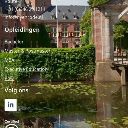
Route
+31 (0)346 29 1211
info@nyenrode.nl
Opleidingen
Bachelor
Master & Postmaster
MBA
Executive Education
PhD
Volg ons
LINKEDIN