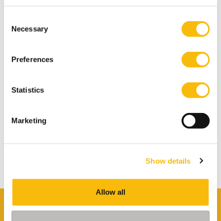
Consent
(Pre-)Master of Science in
Necessary
Selection
Accountancy (deeltijd)
Startdatum:
Preferences
27 augustus 2026
Taal:
Nederlands
Statistics
Locatie:
Breukelen
Marketing
Accountancy studeren in deeltijd? Start met
de Master of Science in Accountancy van
Nyenrode met elke vooropleiding. Bepaal je
eigen studietempo en kies voor flexibele
Show details
studieroutes.
Allow all
Benieuwd? Kom naar een open dag!