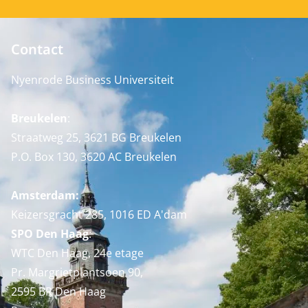
Contact
Nyenrode Business Universiteit
Breukelen
:
Straatweg 25, 3621 BG Breukelen
P.O. Box 130, 3620 AC Breukelen
Amsterdam:
Keizersgracht 285, 1016 ED A'dam
SPO Den Haag
:
WTC Den Haag, 24e etage
Pr. Margrietplantsoen 90,
2595 BR Den Haag